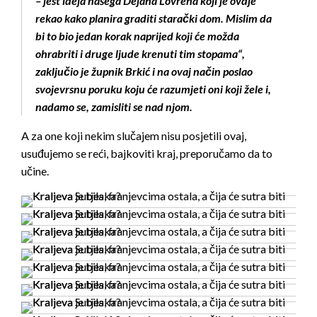
– jest ideja našega Dejana Lovrena koji je ovdje
rekao kako planira graditi starački dom. Mislim da
bi to bio jedan korak naprijed koji će možda
ohrabriti i druge ljude krenuti tim stopama“,
zaključio je župnik Brkić i na ovaj način poslao
svojevrsnu poruku koju će razumjeti oni koji žele i,
nadamo se, zamisliti se nad njom.
A za one koji nekim slučajem nisu posjetili ovaj,
usuđujemo se reći, bajkoviti kraj, preporučamo da to
učine.