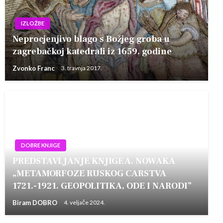
IZLOŽBE
Neprocjenjivo blago s Božjeg groba u
zagrebačkoj katedrali iz 1659. godine
Zvonko Franc
3. travnja 2017.
DOBRE KNJIGE
PREDSTAVLJANJE KNJIGE A. NOWAKA
„METAMORFOZE RUSKOG CARSTVA
1721.-1921. GEOPOLITIKA, ODE I NARODI”
Biram DOBRO
4. veljače 2024.