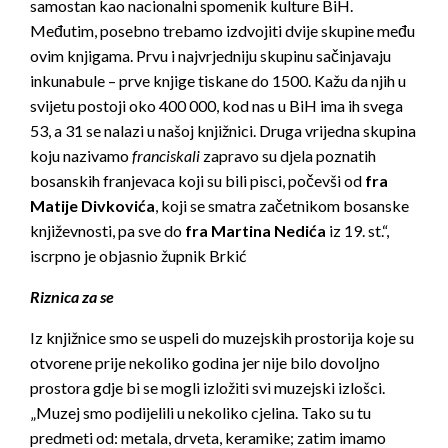
samostan kao nacionalni spomenik kulture BiH.
Međutim, posebno trebamo izdvojiti dvije skupine među
ovim knjigama. Prvu i najvrjedniju skupinu sačinjavaju
inkunabule – prve knjige tiskane do 1500. Kažu da njih u
svijetu postoji oko 400 000, kod nas u BiH ima ih svega
53, a 31 se nalazi u našoj knjižnici. Druga vrijedna skupina
koju nazivamo
franciskali
zapravo su djela poznatih
bosanskih franjevaca koji su bili pisci, počevši od
fra
Matije Divkovića
, koji se smatra začetnikom bosanske
književnosti, pa sve do
fra Martina Nedića
iz 19. st.“,
iscrpno je objasnio župnik Brkić
Riznica za se
Iz knjižnice smo se uspeli do muzejskih prostorija koje su
otvorene prije nekoliko godina jer nije bilo dovoljno
prostora gdje bi se mogli izložiti svi muzejski izlošci.
„Muzej smo podijelili u nekoliko cjelina. Tako su tu
predmeti od: metala, drveta, keramike; zatim imamo