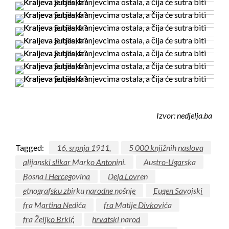
Izvor: nedjelja.ba
Tagged:
16. srpnja 1911.
5 000 knjižnih naslova
alijanski slikar Marko Antonini.
Austro-Ugarska
Bosna i Hercegovina
Deja Lovren
etnografsku zbirku narodne nošnje
Eugen Savojski
fra Martina Nedića
fra Matije Divkovića
fra Željko Brkić
hrvatski narod