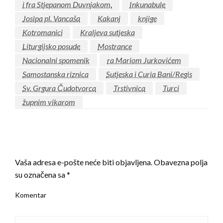
i fra Stjepanom Duvnjakom.
Inkunabule
Josipa pl. Vancaša
Kakanj
knjige
Kotromanici
Kraljeva sutjeska
Liturgijsko posude
Mostrance
Nacionalni spomenik
ra Mariom Jurkovićem
Samostanska riznica
Sutjeska i Curia Bani/Regis
Sv. Grgura Čudotvorca
Trstivnica
Turci
župnim vikarom
LEAVE A RESPONSE
Vaša adresa e-pošte neće biti objavljena.
Obavezna polja
su označena sa
*
Komentar