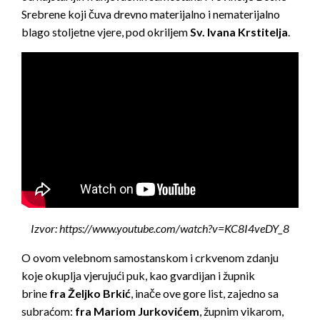
Srebrene koji čuva drevno materijalno i nematerijalno
blago stoljetne vjere, pod okriljem
Sv. Ivana Krstitelja
.
Izvor: https://www.youtube.com/watch?v=KC8I4veDY_8
O ovom velebnom samostanskom i crkvenom zdanju
koje okuplja vjerujući puk, kao gvardijan i župnik
brine
fra Željko Brkić
, inače ove gore list, zajedno sa
subraćom:
fra Mariom Jurkovićem
, župnim vikarom,