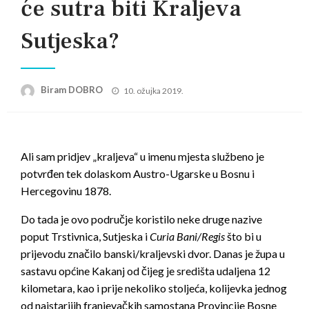
će sutra biti Kraljeva
Sutjeska?
Posted
Biram DOBRO
10. ožujka 2019.
on
Ali sam pridjev „kraljeva“ u imenu mjesta službeno je
potvrđen tek dolaskom Austro-Ugarske u Bosnu i
Hercegovinu 1878.
Do tada je ovo područje koristilo neke druge nazive
poput Trstivnica, Sutjeska i
Curia Bani/Regis
što bi u
prijevodu značilo banski/kraljevski dvor. Danas je župa u
sastavu općine Kakanj od čijeg je središta udaljena 12
kilometara, kao i prije nekoliko stoljeća, kolijevka jednog
od najstarijih franjevačkih samostana Provincije Bosne