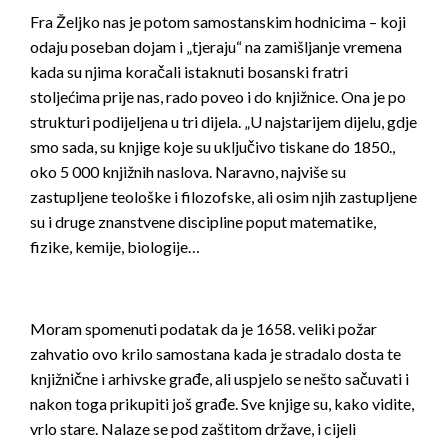
Fra Željko nas je potom samostanskim hodnicima – koji
odaju poseban dojam i „tjeraju“ na zamišljanje vremena
kada su njima koračali istaknuti bosanski fratri
stoljećima prije nas, rado poveo i do knjižnice. Ona je po
strukturi podijeljena u tri dijela. „U najstarijem dijelu, gdje
smo sada, su knjige koje su uključivo tiskane do 1850.,
oko 5 000 knjižnih naslova. Naravno, najviše su
zastupljene teološke i filozofske, ali osim njih zastupljene
su i druge znanstvene discipline poput matematike,
fizike, kemije, biologije…
Moram spomenuti podatak da je 1658. veliki požar
zahvatio ovo krilo samostana kada je stradalo dosta te
knjižnične i arhivske građe, ali uspjelo se nešto sačuvati i
nakon toga prikupiti još građe. Sve knjige su, kako vidite,
vrlo stare. Nalaze se pod zaštitom države, i cijeli