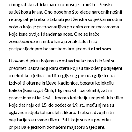
etnografsku zbirku narodne nošnje – muške i ženske
sutješkoga kraja. Ono posebno što glede narodnih nošnji
i etnografije treba istaknuti jest ženska sutješka narodna
nošnja koja je prepoznatljiva po onim crnim maramama
koje žene ovdje i dandanas nose. One se inače
zovu
katarinke
i simboliziraju znak žalosti za
pretposljednjom bosanskom kraljicom
Katarinom
.
U ovom dijelu u kojemu se mi sad nalazimo izloženi su
predmeti sakralnog karaktera koji su također podijeljeni
u nekoliko cjelina – od liturgijskog posuđa gdje treba
izdvojiti oltarne križeve, kadionice, bogatu kolekciju
kaleža (kasnogotičkih, filigranskih, baroknih), zatim
procesionalni križevi… Imamo kolekciju umjetničkih slika
koje datiraju od 15. do početka 19. st., među njima su
uglavnom djela talijanskih slikara. Treba izdvojiti i tri
najstarije sačuvane slike u BiH koje su se u početku
pripisivale jednom domaćem majstoru
Stjepanu