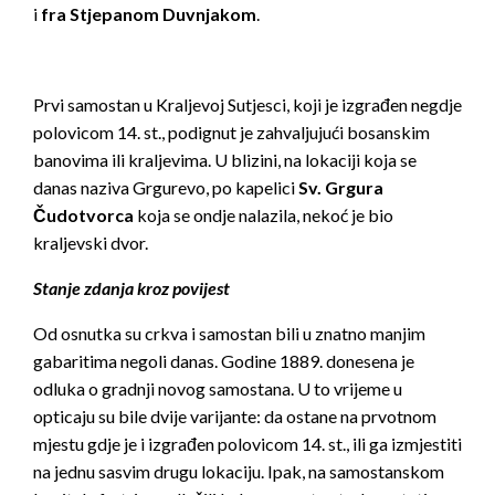
i
fra Stjepanom Duvnjakom
.
Prvi samostan u Kraljevoj Sutjesci, koji je izgrađen negdje
polovicom 14. st., podignut je zahvaljujući bosanskim
banovima ili kraljevima. U blizini, na lokaciji koja se
danas naziva Grgurevo, po kapelici
Sv. Grgura
Čudotvorca
koja se ondje nalazila, nekoć je bio
kraljevski dvor.
Stanje zdanja kroz povijest
Od osnutka su crkva i samostan bili u znatno manjim
gabaritima negoli danas. Godine 1889. donesena je
odluka o gradnji novog samostana. U to vrijeme u
opticaju su bile dvije varijante: da ostane na prvotnom
mjestu gdje je i izgrađen polovicom 14. st., ili ga izmjestiti
na jednu sasvim drugu lokaciju. Ipak, na samostanskom