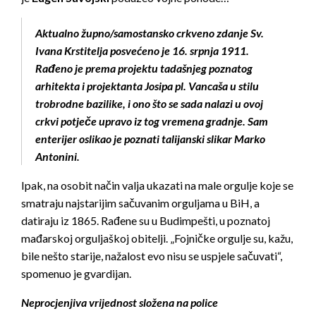
Aktualno župno/samostansko crkveno zdanje Sv.
Ivana Krstitelja posvećeno je 16. srpnja 1911.
Rađeno je prema projektu tadašnjeg poznatog
arhitekta i projektanta Josipa pl. Vancaša u stilu
trobrodne bazilike, i ono što se sada nalazi u ovoj
crkvi potječe upravo iz tog vremena gradnje. Sam
enterijer oslikao je poznati talijanski slikar Marko
Antonini.
Ipak, na osobit način valja ukazati na male orgulje koje se
smatraju najstarijim sačuvanim orguljama u BiH, a
datiraju iz 1865. Rađene su u Budimpešti, u poznatoj
mađarskoj orguljaškoj obitelji. „Fojničke orgulje su, kažu,
bile nešto starije, nažalost evo nisu se uspjele sačuvati“,
spomenuo je gvardijan.
Neprocjenjiva vrijednost složena na police