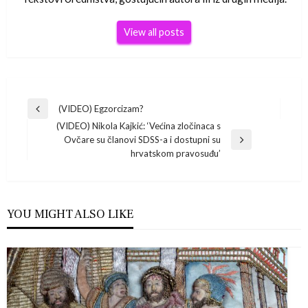
View all posts
Navigacija
(VIDEO) Egzorcizam?
Previous
(VIDEO) Nikola Kajkić: ‘Većina zločinaca s
Post
objava
Ovčare su članovi SDSS-a i dostupni su
Next
hrvatskom pravosuđu’
Post
YOU MIGHT ALSO LIKE