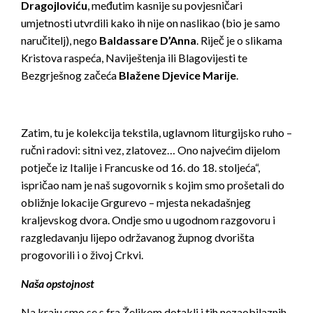
Dragojloviću
, međutim kasnije su povjesničari
umjetnosti utvrdili kako ih nije on naslikao (bio je samo
naručitelj), nego
Baldassare D’Anna
. Riječ je o slikama
Kristova raspeća, Naviještenja ili Blagovijesti te
Bezgrješnog začeća
Blažene Djevice Marije
.
Zatim, tu je kolekcija tekstila, uglavnom liturgijsko ruho –
ručni radovi: sitni vez, zlatovez… Ono najvećim dijelom
potječe iz Italije i Francuske od 16. do 18. stoljeća“,
ispričao nam je naš sugovornik s kojim smo prošetali do
obližnje lokacije Grgurevo – mjesta nekadašnjeg
kraljevskog dvora. Ondje smo u ugodnom razgovoru i
razgledavanju lijepo održavanog župnog dvorišta
progovorili i o živoj Crkvi.
Naša opstojnost
Na kraju smo se s fra Željkom dotakli i tih nezaobilaznih