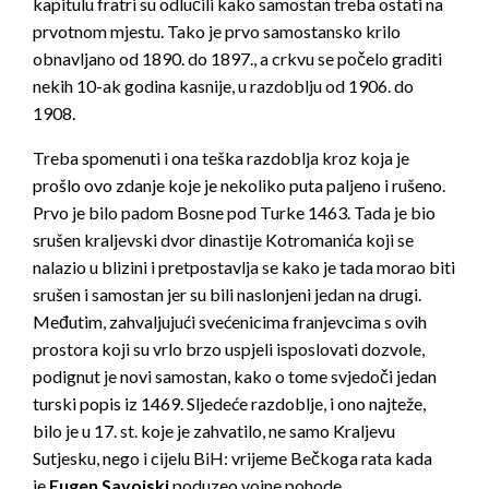
kapitulu fratri su odlučili kako samostan treba ostati na
prvotnom mjestu. Tako je prvo samostansko krilo
obnavljano od 1890. do 1897., a crkvu se počelo graditi
nekih 10-ak godina kasnije, u razdoblju od 1906. do
1908.
Treba spomenuti i ona teška razdoblja kroz koja je
prošlo ovo zdanje koje je nekoliko puta paljeno i rušeno.
Prvo je bilo padom Bosne pod Turke 1463. Tada je bio
srušen kraljevski dvor dinastije Kotromanića koji se
nalazio u blizini i pretpostavlja se kako je tada morao biti
srušen i samostan jer su bili naslonjeni jedan na drugi.
Međutim, zahvaljujući svećenicima franjevcima s ovih
prostora koji su vrlo brzo uspjeli isposlovati dozvole,
podignut je novi samostan, kako o tome svjedoči jedan
turski popis iz 1469. Sljedeće razdoblje, i ono najteže,
bilo je u 17. st. koje je zahvatilo, ne samo Kraljevu
Sutjesku, nego i cijelu BiH: vrijeme Bečkoga rata kada
je
Eugen Savojski
poduzeo vojne pohode…