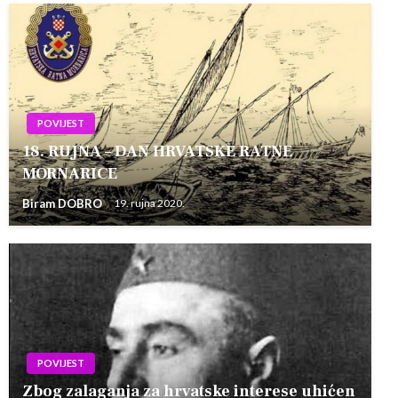
POVIJEST
18. RUJNA – DAN HRVATSKE RATNE
MORNARICE
Biram DOBRO
19. rujna 2020.
POVIJEST
Zbog zalaganja za hrvatske interese uhićen