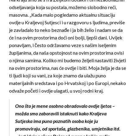
odseljavanja koja su postala, možemo slobodno reći,
masovna. „Kada malo pogledamo aktualnu situaciju
ovdje u Kraljevoj Sutjesci i u razgovoru s ljudima, previše
je zavladalo to neko beznađe i ja bih želio i nadam se da
će i na ovim prostorima doći oni bolji, ljepši dani. Uvijek
ponavljam, i često održavamo veze s našim iseljenim
župljanima, da naša opstojnost na ovim prostorima ovisi
o njima samima. Koliko mi budemo željeli nastaviti živjeti
na ovim prostorima, nas će ovdje i biti. Moja želja je da se
ti ljudi koji su vani, za koje znamo da ulažu puno
materijalnih sredstava i po Hrvatskoj i po Europi, nekako
odvaže početi i ovdje ulagati, u svoj rodni kraj.
Ono što je mene osobno obradovalo ovdje ljetos –
možda smo zaboravili istaknuti kako Kraljeva
Sutjeska ima puno poznatih osoba koje ju
promoviraju, od sportaša, glazbenika, umjetnika itd.