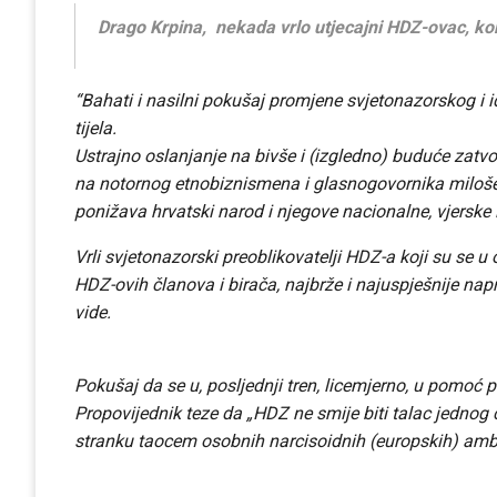
Drago Krpina, nekada vrlo utjecajni HDZ-ovac, ko
“Bahati i nasilni pokušaj promjene svjetonazorskog i i
tijela.
Ustrajno oslanjanje na bivše i (izgledno) buduće zatvo
na notornog etnobiznismena i glasnogovornika miloše
ponižava hrvatski narod i njegove nacionalne, vjerske
Vrli svjetonazorski preoblikovatelji HDZ-a koji su se u o
HDZ-ovih članova i birača, najbrže i najuspješnije nap
vide.
Pokušaj da se u, posljednji tren, licemjerno, u pomoć
Propovijednik teze da „HDZ ne smije biti talac jednog 
stranku taocem osobnih narcisoidnih (europskih) ambici