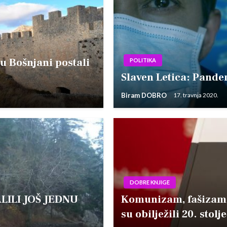
 Bošnjani postali
POLITIKA
Slaven Letica: Pande
Biram DOBRO
17. travnja 2020.
DOBRE KNJIGE
LILI JOŠ JEDNU
Komunizam, fašizam, 
su obilježili 20. stolj