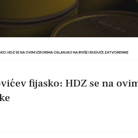
SKO: HDZ SE NA OVIM IZBORIMA OSLANJAO NA BIVŠE I BUDUĆE ZATVORENIKE
vićev fijasko: HDZ se na ovi
ike