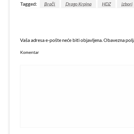
Tagged:
Brači
Drago Krpina
HDZ
izbori
LEAVE A RESPONSE
Vaša adresa e-pošte neće biti objavljena.
Obavezna polj
Komentar