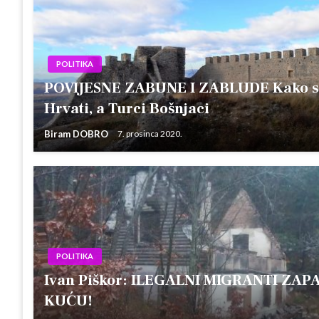
POLITIKA
POVIJESNE ZABUNE I ZABLUDE Kako su
Hrvati, a Turci Bošnjaci
Biram DOBRO
7. prosinca 2020.
POLITIKA
Ivan Piškor: ILEGALNI MIGRANTI ZAPA
KUĆU!