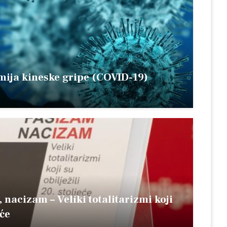
mija kineske gripe (COVID-19)
nacizam – Veliki totalitarizmi koji
eće