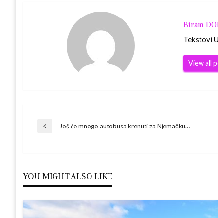
Biram D
Tekstovi Ur
View all 
Navigacija
Još će mnogo autobusa krenuti za Njemačku…
Previous
Post
objava
YOU MIGHT ALSO LIKE