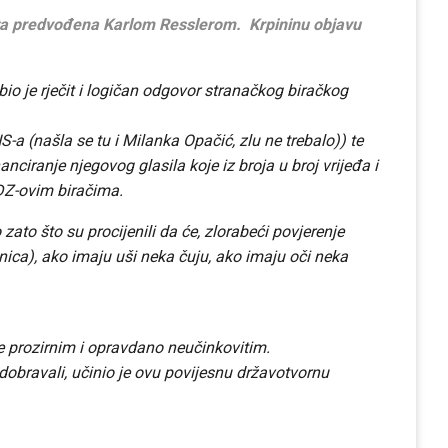
ista predvođena Karlom Resslerom. Krpininu objavu
io je rječit i logičan odgovor stranačkog biračkog
-a (našla se tu i Milanka Opačić, zlu ne trebalo)) te
nciranje njegovog glasila koje iz broja u broj vrijeđa i
HDZ-ovim biračima.
 zato što su procijenili da će, zlorabeći povjerenje
nica), ako imaju uši neka čuju, ako imaju oči neka
e prozirnim i opravdano neučinkovitim.
odobravali, učinio je ovu povijesnu državotvornu