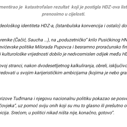
mentirao je katastrofalan rezultat koji je postigla HDZ-ova l
prenosimo u cijelosti.
deološkog identiteta HDZ-a, (Istanbulska konvencija i ostalo) dob
renike (Čačić, Saucha …), na „poduzetničko“ krilo Pusićkinog HNS
vićevske politike Milorada Pupovca i besramn
o proračunsko fina
 i kulturološke vrijednosti dobilo je nedvosmislen odijek među 
voj stranci, nakon dvodesetljetnog kalkuliranja, obreli, isključivo
redovati u svojim karijerističkim ambicijama (kojima je nebo gra
 prizove Tuđmana i njegovu nacionalnu politiku pokazao se posv
čovjeka“, uz pomoć sviju onih koji su mu to glasno ili prešutno 
ja. Srećom, u politici nikad ništa nije, konačno, gotovo”.