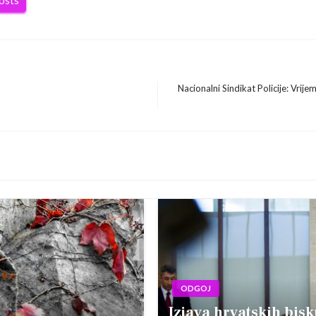
posts
Nacionalni Sindikat Policije: Vrije
Next
Post
ODGOJ
Izjava hrvatskih bisk