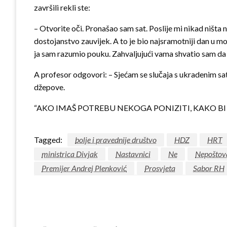
završili rekli ste:
– Otvorite oči. Pronašao sam sat. Poslije mi nikad ništa n
dostojanstvo zauvijek. A to je bio najsramotniji dan u mo
ja sam razumio pouku. Zahvaljujući vama shvatio sam da je
A profesor odgovori: – Sjećam se slučaja s ukradenim sato
džepove.
“AKO IMAŠ POTREBU NEKOGA PONIZITI, KAKO BI
Tagged:
bolje i pravednije društvo
HDZ
HRT
ministrica Divjak
Nastavnici
Ne
Nepoštov
Premijer Andrej Plenković
Prosvjeta
Sabor RH
LEAVE A RESPONSE