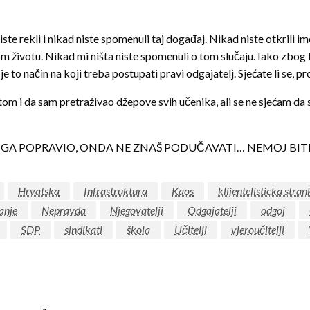
iste rekli i nikad niste spomenuli taj događaj. Nikad niste otkrili i
m životu. Nikad mi ništa niste spomenuli o tom slučaju. Iako zbog t
 to način na koji treba postupati pravi odgajatelj. Sjećate li se, p
m i da sam pretraživao džepove svih učenika, ali se ne sjećam da si
 GA POPRAVIO, ONDA NE ZNAŠ PODUČAVATI… NEMOJ BITI
Hrvatska
Infrastruktura
Kaos
klijentelisticka str
anje
Nepravda
Njegovatelji
Odgajatelji
odgoj
SDP
sindikati
škola
Učitelji
vjeroučitelji