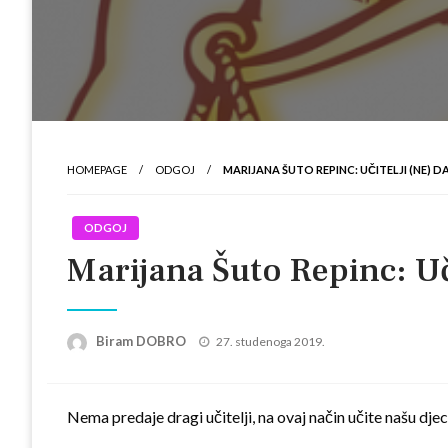
HOMEPAGE
ODGOJ
MARIJANA ŠUTO REPINC‎: UČITELJI (NE)
ODGOJ
Marijana Šuto Repinc‎: Uč
Posted
Biram DOBRO
27. studenoga 2019.
on
Nema predaje dragi učitelji, na ovaj način učite našu djecu