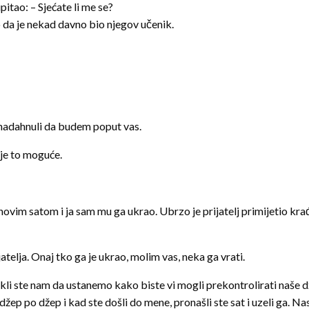
itao: – Sjećate li me se?
 da je nekad davno bio njegov učenik.
i nadahnuli da budem poput vas.
 je to moguće.
novim satom i ja sam mu ga ukrao. Ubrzo je prijatelj primijetio krađ
telja. Onaj tko ga je ukrao, molim vas, neka ga vrati.
 i rekli ste nam da ustanemo kako biste vi mogli prekontrolirati naše 
 džep po džep i kad ste došli do mene, pronašli ste sat i uzeli ga. Na