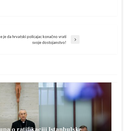
me je da hrvatski policajac konačno vrati
svoje dostojanstvo!
upa o ratifikaciji Istanbulske