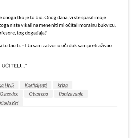
me onoga tko je to bio. Onog dana, vi ste spasili moje
oga niste vikali na mene niti mi očitali moralnu bukvicu,
rofesore, tog događaja?
 to bio ti. – I Ja sam zatvorio oči dok sam pretraživao
 UČITELJ…”
anka HNS
Koeficijenti
kriza
Osnovice
Otvoreno
Ponizavanje
Vlada RH