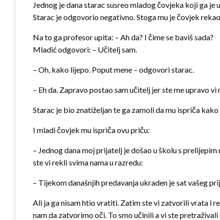
Jednog je dana starac susreo mladog čovjeka koji ga je up
Starac je odgovorio negativno. Stoga mu je čovjek rekao
Na to ga profesor upita: – Ah da? I čime se baviš sada?
Mladić odgovori: – Učitelj sam.
– Oh, kako lijepo. Poput mene – odgovori starac.
– Eh da. Zapravo postao sam učitelj jer ste me upravo v
Starac je bio znatiželjan te ga zamoli da mu ispriča kako
I mladi čovjek mu ispriča ovu priču:
– Jednog dana moj prijatelj je došao u školu s prelijepim 
ste vi rekli svima nama u razredu:
– Tijekom današnjih predavanja ukraden je sat vašeg prija
Ali ja ga nisam htio vratiti. Zatim ste vi zatvorili vrata
nam da zatvorimo oči. To smo učinili a vi ste pretraživali