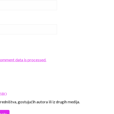
comment data is processed.
OBRO
edništva, gostujućih autora ili iz drugih medija.