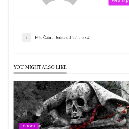
View all 
Navigacija
Mile Čubra‎: Jedna od istina o EU!
Previous
Post
objava
YOU MIGHT ALSO LIKE
ODGOJ