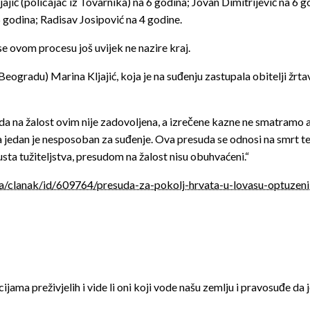
ajić (policajac iz Tovarnika) na 6 godina; Jovan Dimitrijević na 6 
 godina; Radisav Josipović na 4 godine.
e ovom procesu još uvijek ne nazire kraj.
ogradu) Marina Kljajić, koja je na suđenju zastupala obitelji žrtav
a na žalost ovim nije zadovoljena, a izrečene kazne ne smatramo 
, a jedan je nesposoban za suđenje. Ova presuda se odnosi na smrt 
usta tužiteljstva, presudom na žalost nisu obuhvaćeni.“
ka/clanak/id/609764/presuda-za-pokolj-hrvata-u-lovasu-optuzen
ma preživjelih i vide li oni koji vode našu zemlju i pravosuđe da j