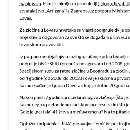
Ivankovića
. Film je snimljen u produkciji
Udruge hrvatski
stvaralaštvo „Artizana“ iz Zagreba, uz potporu Ministar
Lovas.
Za zločine u Lovasu hrvatske su vlasti podignule dvije 
objektivno odgovoran za sve što se događalo u Lovasu od 
hrvatskom pravosuđu.
Iz potpuno neobjašnjivih razloga, suđenje je (na temelju 
područje bivše SFRJ) prepušteno agresoru i od 2008. go
Specijalnom sudu za ratne zločine u Beogradu za zločin u 
od 4 godine (od 2008. do 2012.) i ova je skupina u prvo
kaznu osuđen je Ljuban Devetak koji je dobio 20 godina za
Nakon punih 7 godina proceduralnog zavlačenja (što je uob
kazne nego u prethodnom sudskom procesu, s tim što je o
Gdje je „nestala“ 41 žrtva u međuvremenu? Na to pitanj
Optuženi pripadnici „JNA“, paravojne četničke postrojbe 