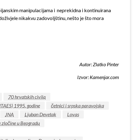
bijanskim manipulacijama i neprekidna i kontinuirana
 doživjele nikakvu zadovoljštinu, nešto je što mora
Autor:
Zlatko Pinter
Izvor: Kamenjar.com
70 hrvatskih civila
NTAES) 1995. godine
četnici i srpska paravojska
JNA
Ljuban Devetak
Lovas
e zločine u Beogradu