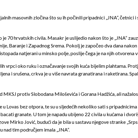
jalnih masovnih zločina što su ih počinili pripadnici „JNA“, četnic
 je 70 hrvatskih civila. Masakr je uslijedio nakon što je „JNA“ zau
nije, Baranje i Zapadnog Srema. Pokolj je započeo dva dana nakon p
listopada natjerani u minsko polje, poslije čega je na njih otvorena v
lih vrpci oko ruku i označavanje svojih kuća bijelim plahtama. Protj
jena i srušena, crkva je u više navrata granatirana i raketirana. Spa
red MKSJ protiv Slobodana Miloševića i Gorana Hadžića, ali nažalos
 u Lovas bez otpora, te su u sljedećih nekoliko sati s pripadnicima 
acati granate. U tom je napadu ubijeno 22 civila u kućama i dvori
zove Mirko Jović, budući da je bila u sastavu njegove stranke „Sr
olu nad tim područjem imala „JNA“.