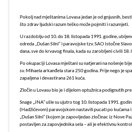
Pokolj nad mještanima Lovasa jedan je od gnjusnih, besti
što zdrav ljudski razum teško može pojmiti i razumjeti.
U razdoblju od 10. do 18. listopada 1991. godine, ubijeno
odreda „Dušan Silni“ i paravojske tzv. SAO Istočne Slavo
dana, sve do krvavog finala, kada su zarobljeni civili 18. 
Po okupaciji Lovasa mještani su natjerani na nošenje bije
sv. Mihaela arkanđela stara 250 godina. Prije nego je spal
zapaljena i devastirana 261 kuća.
Zločin u Lovasu bio je i dijelom optužnica podignutih p
Snage „JNA“ ušle su ujutro tog 10. listopada 1991. godine
(Hadžićevom) paravojskom nastavili pucati po kućama i b
„Dušan Silni“ (kojom je zapovijedao zločinac iz Nove Pa
postavljen za zapovjednika sela – ali je efektivnu kontr