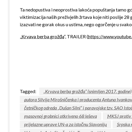
Ta nedopustiva i neoprostiva lakoća popuštanja tamo gdj
viktimizacija naših preživjelih žrtava koje niti poslije 2
izazvati ne gorak okus u ustima, nego ogorčenje u sva
„
Krvava berba grožđa
“, TRAILER (
https://www.youtu
Tagged:
„Krvava berba grožđa“ (snimljen 2017. godine)
autora Silvija Mirošničenka i producenta Antuna Ivankov
četničkog odreda „Dušan Silni“ i paravojske tzv. SAO Isto
masovnoj grobnici otkriveno 68 leševa
MKSJ protiv 
prijelazne uprave UN-a za istočnu Slavoniju
Srpska 