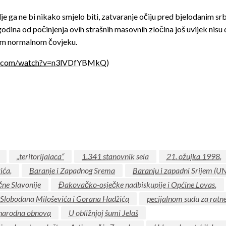
e ga ne bi nikako smjelo biti, zatvaranje očiju pred bjelodanim sr
8 godina od počinjenja ovih strašnih masovnih zločina još uvijek nisu
kom normalnom čovjeku.
be.com/watch?v=n3lVDfYBMkQ
)
„teritorijalaca“
1.341 stanovnik sela
21. ožujka 1998.
ića.
Baranje i Zapadnog Srema
Baranju i zapadni Srijem (U
čne Slavonije
Đakovačko-osječke nadbiskupije i Općine Lovas.
Slobodana Miloševića i Gorana Hadžića
pecijalnom sudu za ratn
narodna obnova
U obližnjoj šumi Jelaš