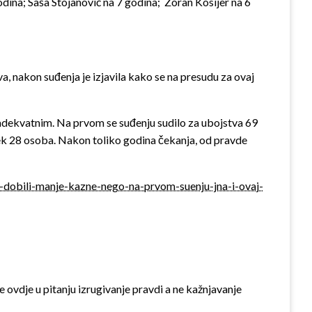
godina; Saša Stojanović na 7 godina; Zoran Kosijer na 6
a, nakon suđenja je izjavila kako se na presudu za ovaj
adekvatnim. Na prvom se suđenju sudilo za ubojstva 69
tek 28 osoba. Nakon toliko godina čekanja, od pravde
i-dobili-manje-kazne-nego-na-prvom-suenju-jna-i-ovaj-
e ovdje u pitanju izrugivanje pravdi a ne kažnjavanje