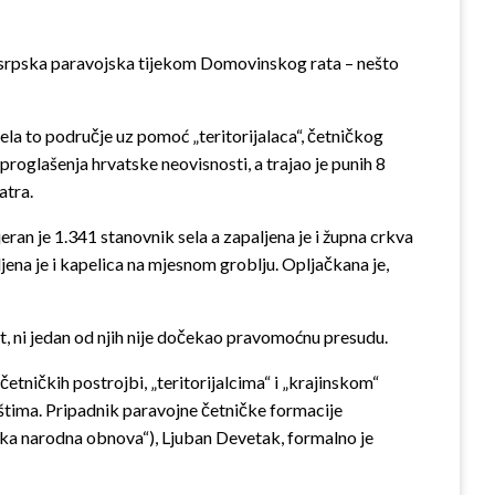
i i srpska paravojska tijekom Domovinskog rata – nešto
zela to područje uz pomoć „teritorijalaca“, četničkog
roglašenja hrvatske neovisnosti, a trajao je punih 8
atra.
eran je 1.341 stanovnik sela a zapaljena je i župna crkva
ljena je i kapelica na mjesnom groblju. Opljačkana je,
t, ni jedan od njih nije dočekao pravomoćnu presudu.
četničkih postrojbi, „teritorijalcima“ i „krajinskom“
štima. Pripadnik paravojne četničke formacije
pska narodna obnova“), Ljuban Devetak, formalno je