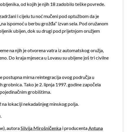
obljenika, od kojih je njih 18 zadobilo teške povrede.
adržani i cijelu tu noć mučeni pod optužbom da je
ći „na ispomoć u berbu grožđa“ izvan sela. Pod oružanom
ljenik ubijen, dok su drugi pod prijetnjom oružjem
rijeme na njih je otvorena vatra iz automatskog oružja,
eno. Do kraja mjeseca u Lovasu su ubijene još tri civilne
je postupna mirna reintegracija ovog područja u
 grobnica. Tako je 2. lipnja 1997. godine započela
u pojedinačnim grobištima.
ž na lokaciji nekadašnjeg minskog polja.
.
ne), autora
Silvija Mirošničenka
i producenta
Antuna