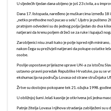
U sljedećih tjedan dana ubijeno je još 23 civila, a u imp
Dana 17. listopada, naređeno je muškarcima između 18 i 
„netko prethodne noći pucao u selu“. Ujutro je pušteno 20
pratnjom odvedeni su do jednog polja (jedan do dva kilo
natjerani da krenu poljem držeći se za ruke i lupajući no
Zarobljenici nisu znali kako je polje ispred njih minirano,
nakon čega su preživjeli natjerani da pokupe ostatke lešev
osobe.
Poslije uspostave prijelazne uprave UN-a za istočnu Sla
ustavno-pravni poredak Republike Hrvatske, pa su se vre
ekshumacija na području Lovasa od strane stručnjaka UN-
Žrtve su dostojno pokopane tek 21. ožujka 1998. godine, 
U obližnjoj šumi Jelaš kasnije je otkrivena još jedna maso
Patnje žitelja Lovasa i njihova stradanja zabilježeni s