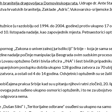
h branitelja dragovoljaca Domovinskoga rata
, Udruge dr. Ante St
stva hrvatskih branitelja, Zaklade „Adris“, Vukovarsko-srijemske
optužnice (u razdoblju od 1994. do 2004. godine) protiv ukupno 17 
10. listopada nadalje, kao zapovjednik mjesta. Petnaestorici optuž
spornog „Zakona o univerzalnoj jurisdikciji“ Srbije – koja je sama 
dine nadalje počinje manipulacija Beograda ovim sudskim procesom 
Lovasu optuženo četiri bivša oficira „JNA“ i šest bivših pripadnika
stupanjskom postupku dobila ukupno 128 godina zatvora za 70 ubije
tvora, a ostali od 4 do 14 godina. Odvjetnici optuženih su se žalil
ičajena praksa Srbije kad su u pitanju njihovi ratni zločini), 20. 
voga puta suđeno ukupno osmorici optuženih, i to ne za ubojstvo 6
e odgovora nema.
„Dušan Silni“ i „Teritorijalne odbrane“ osuđeni su ukupno na samo 4