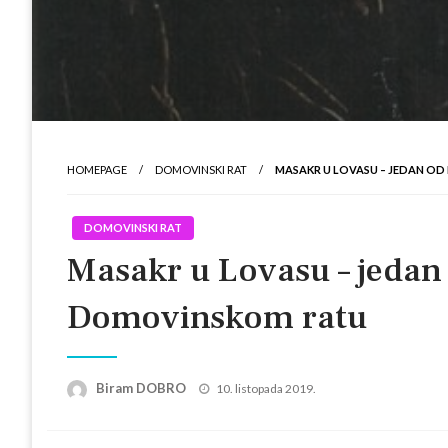
HOMEPAGE
DOMOVINSKI RAT
MASAKR U LOVASU – JEDAN OD
DOMOVINSKI RAT
Masakr u Lovasu – jedan 
Domovinskom ratu
Posted
Biram DOBRO
10. listopada 2019.
on