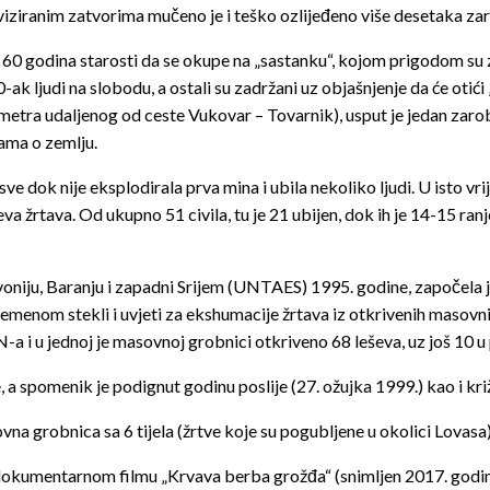
roviziranim zatvorima mučeno je i teško ozlijeđeno više desetaka zar
60 godina starosti da se okupe na „sastanku“, kojom prigodom su z
-ak ljudi na slobodu, a ostali su zadržani uz objašnjenje da će oti
metra udaljenog od ceste Vukovar – Tovarnik), usput je jedan zarob
gama o zemlju.
 sve dok nije eksplodirala prva mina i ubila nekoliko ljudi. U isto v
a žrtava. Od ukupno 51 civila, tu je 21 ubijen, dok ih je 14-15 ranj
voniju, Baranju i zapadni Srijem (UNTAES) 1995. godine, započela 
menom stekli i uvjeti za ekshumacije žrtava iz otkrivenih masovnih
a i u jednoj je masovnoj grobnici otkriveno 68 leševa, uz još 10 
a spomenik je podignut godinu poslije (27. ožujka 1999.) kao i kri
vna grobnica sa 6 tijela (žrtve koje su pogubljene u okolici Lovasa)
u u dokumentarnom filmu „Krvava berba grožđa“ (snimljen 2017. godi