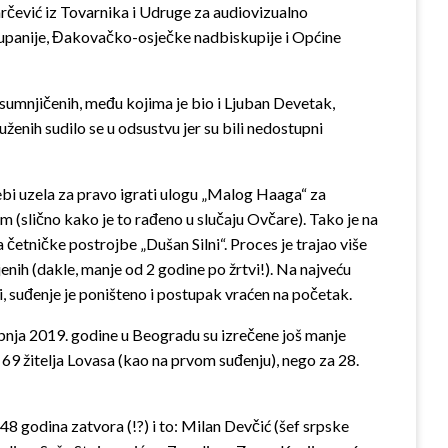
arčević iz Tovarnika i Udruge za audiovizualno
 županije, Đakovačko-osječke nadbiskupije i Općine
osumnjičenih, među kojima je bio i Ljuban Devetak,
enih sudilo se u odsustvu jer su bili nedostupni
sebi uzela za pravo igrati ulogu „Malog Haaga“ za
(slično kako je to rađeno u slučaju Ovčare). Tako je na
 četničke postrojbe „Dušan Silni“. Proces je trajao više
nih (dakle, manje od 2 godine po žrtvi!). Na najveću
i, suđenje je poništeno i postupak vraćen na početak.
lipnja 2019. godine u Beogradu su izrečene još manje
9 žitelja Lovasa (kao na prvom suđenju), nego za 28.
8 godina zatvora (!?) i to: Milan Devčić (šef srpske