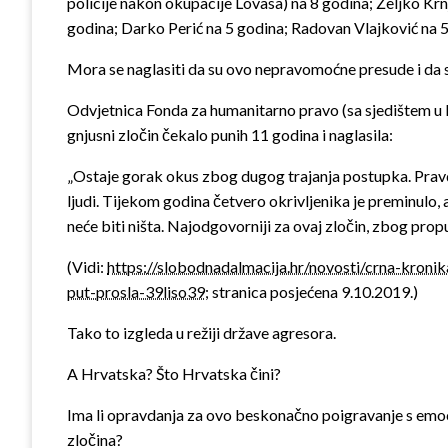
policije nakon okupacije Lovasa) na 8 godina; Željko Krnj
godina; Darko Perić na 5 godina; Radovan Vlajković na 5
Mora se naglasiti da su ovo nepravomoćne presude i da s
Odvjetnica Fonda za humanitarno pravo (sa sjedištem u Be
gnjusni zločin čekalo punih 11 godina i naglasila:
„Ostaje gorak okus zbog dugog trajanja postupka. Pravd
ljudi. Tijekom godina četvero okrivljenika je preminulo
neće biti ništa. Najodgovorniji za ovaj zločin, zbog prop
(Vidi:
https://slobodnadalmacija.hr/novosti/crna-kroni
put-prosla-39liso39
; stranica posjećena 9.10.2019.)
Tako to izgleda u režiji države agresora.
A Hrvatska? Što Hrvatska čini?
Ima li opravdanja za ovo beskonačno poigravanje s emocija
zločina?