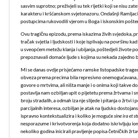
sasvim suprotno; preživjeli su tek rijetki koji se nisu z
karakteru i kršćanskom svjetonazoru. Ondašnji Ramljaci ni
postupcima rukovodili vjerom u Boga i iskonskim poštenjem
Ovu tragičnu epizodu, prema iskazima živih svjedoka, prat
tračak svjetla i ljudskosti i koje isplivaju na površinu 
u sveopćem metežu klanja i ubijanja, poštedjeli živote poj
prepoznavali domaće ljude s kojima su nekada zajedno bili u
Mi se danas ovdje prisjećamo ramske listopadske tragedij
obveza prema precima bila represivno onemogućavana, no 
govore o mrtvima, ali ništa manje i o onima koji takve do
postavlja nam ozbiljan upit o pijetetu prema žrtvama i s
broju stradalih, a odmah iza nje slijede i pitanja o žrtvi 
parcijalnih interesa, ozbiljan je atak na ljudsko dostoj
ispravno kontekstualizira i koliko je moguće
sine ira et s
nesporazume i krivotvorenja koja dodatno iskrivljuju ion
nekoliko godina inicirali pravljenje popisa četničkih žrt