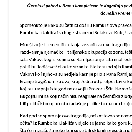
Četnički pohod u Ramu kompleksan je događaj s povijesn
do naših vremena 
Spomenuto je kako su četnici došli u Ramu iz dva pravca
Rumboka i Jaklića i s druge strane od Solakove Kule, Uzdo
Mnoštvo je bremenitih pitanja vezanih za ovu tragediju. 
razdvajanja njemačke i italijanske okupacijske zone, te
sela Vukovskog, s kojima su Ramljaci prije rata imali odre
politiku Radićeve Seljačke stranke. Neke su od njih Ramlj
Vukovsko i njihova su nedjela kasnije pripisivana Ramlja
krajnje tragičnom za ovaj kraj. Jedna od pretpostavki ko
koji su u srpnju iste godine osvojili Prozor i Šćit. Ne mo
Bugojnu i ni na koji način nisu reagirale na četnička zlodj
bili politički neupućeni u tadašnje prilike i u malom bro
Kad god se spominje ova tragedija, neizostavno se nameće
očita? Iz Rumboka i Jaklića vidjelo se jasno kako gore ku
što će ih snaći. Za neke koji su se bili sklonili presudna