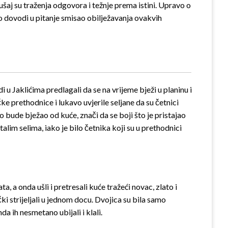
ušaj su traženja odgovora i težnje prema istini. Upravo o
no dovodi u pitanje smisao obilježavanja ovakvih
i u Jaklićima predlagali da se na vrijeme bježi u planinu i
e prethodnice i lukavo uvjerile seljane da su četnici
o bude bježao od kuće, znači da se boji što je pristajao
alim selima, iako je bilo četnika koji su u prethodnici
a, a onda ušli i pretresali kuće tražeći novac, zlato i
ki strijeljali u jednom docu. Dvojica su bila samo
nda ih nesmetano ubijali i klali.