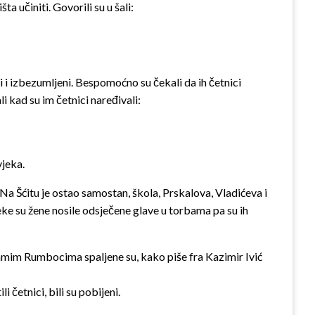
a učiniti. Govorili su u šali:
i i izbezumljeni. Bespomoćno su čekali da ih četnici
i kad su im četnici naređivali:
vjeka.
 Na Šćitu je ostao samostan, škola, Prskalova, Vladićeva i
e su žene nosile odsječene glave u torbama pa su ih
samim Rumbocima spaljene su, kako piše fra Kazimir Ivić
i četnici, bili su pobijeni.