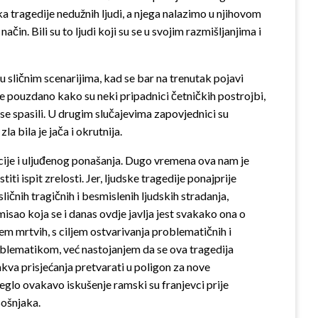
ka tragedije nedužnih ljudi, a njega nalazimo u njihovom
n. Bili su to ljudi koji su se u svojim razmišljanjima i
u sličnim scenarijima, kad se bar na trenutak pojavi
 se pouzdano kako su neki pripadnici četničkih postrojbi,
i se spasili. U drugim slučajevima zapovjednici su
a bila je jača i okrutnija.
zacije i uljuđenog ponašanja. Dugo vremena ova nam je
ispit zrelosti. Jer, ljudske tragedije ponajprije
ičnih tragičnih i besmislenih ljudskih stradanja,
isao koja se i danas ovdje javlja jest svakako ona o
njem mrtvih, s ciljem ostvarivanja problematičnih i
eoblematikom, već nastojanjem da se ova tragedija
akva prisjećanja pretvarati u poligon za nove
eglo ovakavo iskušenje ramski su franjevci prije
Bošnjaka.