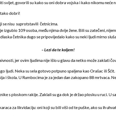
i svijet, govorili su kako su oni dobra vojska i kako nikomu neće ništ
 tako dobri!
i se nisu suprotstavili četnicima.
je izgubio 109 osoba, među njima dvije žene. Bili su zatečeni, nijem
dlaska četnika dugo se pripovijedalo kako su neki ljudi mirno slušal
– Lezi da te koljem!
vnosti, jer ovim ljudima nije išlo u glavu da netko može zaklati čo
ogo ljudi. Neka su sela gotovo potpuno spaljena kao Orašac ili Šćit.
ija i škola. U Rumbocima je za jedan dan zakopano 88 mrtvaca. Nek
ike s ploskom rakije. Zaklali su ga dok je držao plosku u ruci. U 
ca za likvidaciju: oni koji su bili viši od te puške, ako su ih uhvatil