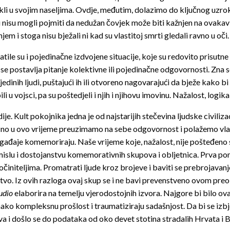
atekli u svojim naseljima. Ovdje, međutim, dolazimo do ključnog uzro
su mogli pojmiti da nedužan čovjek može biti kažnjen na ovakav nači
 i stoga nisu bježali ni kad su vlastitoj smrti gledali ravno u oči.
ile su i pojedinačne izdvojene situacije, koje su redovito prisutne 
kad se postavlja pitanje kolektivne ili pojedinačne odgovornosti. Zna
edinih ljudi, puštajući ih ili otvoreno nagovarajući da bježe kako b
 vojsci, pa su poštedjeli i njih i njihovu imovinu. Nažalost, logika zl
e. Kult pokojnika jedna je od najstarijih stečevina ljudske civili
u ovo vrijeme preuzimamo na sebe odgovornost i polažemo vlastiti 
gađaje komemoriraju. Naše vrijeme koje, nažalost, nije pošteđeno sl
mislu i dostojanstvu komemorativnih skupova i obljetnica. Prva pom
i počiniteljima. Promatrati ljude kroz brojeve i baviti se prebrojava
anstvo. Iz ovih razloga ovaj skup se i ne bavi prevenstveno ovom pr
tudio
elaborira na temelju vjerodostojnih izvora. Najgore bi bilo ov
ako kompleksnu prošlost i traumatiziraju sadašnjost. Da bi se izbj
ava i došlo se do podataka od oko devet stotina stradalih Hrvata i 