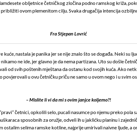
e sedamdesete obljetnice četničkog zločina podno ramskog križa, pok
 približiti ovom plemenitom cilju. Svaka drugačija intencija ozbilj
Fra Stjepan Lovrić
kuće, nastala je panika jer se nije znalo što se događa. Neki su ljud
nikamo ne ide, jer glavno je da nema partizana. Uto su došle četničk
jevali od svih poštenih mještana da ostanu kod svojih kuća. Ako netk
no povjerovali u ovu četničku priču ne samo u ovom nego i u svim ost
– Mislite li vi da mi s ovim janjce koljemo?!
pravi” četnici, opkolili selo, pucali nasumce po njemu preko pola sat
karaca sposobnih za oružje, odveli ih u jaklićku planinu i zajednič
svim ostalim selima ramske kotline, najprije umirivali naivne ljude, a o