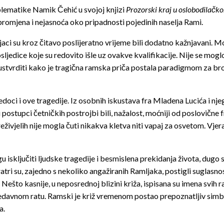
oblematike Namik Čehić u svojoj knjizi
Prozorski kraj u oslobodilačkom
 promjena i nejasnoća oko pripadnosti pojedinih naselja Rami.
ljaci su kroz čitavo poslijeratno vrijeme bili dodatno kažnjavani. M
osljedice koje su redovito išle uz ovakve kvalifikacije. Nije se moglo
stvrditi kako je tragična ramska priča postala paradigmom za bro
svjedoci i ove tragedije. Iz osobnih iskustava fra Mladena Lucića i
i postupci četničkih postrojbi bili, nažalost, moćniji od poslovične
eživjelih nije mogla čuti nikakva kletva niti vapaj za osvetom. Vjer
u isključiti ljudske tragedije i besmislena prekidanja života, dug
ri su, zajedno s nekoliko angažiranih Ramljaka, postigli suglasn
ešto kasnije, u neposrednoj blizini križa, ispisana su imena svih
nedavnom ratu. Ramski je križ vremenom postao prepoznatljiv simbol 
a.