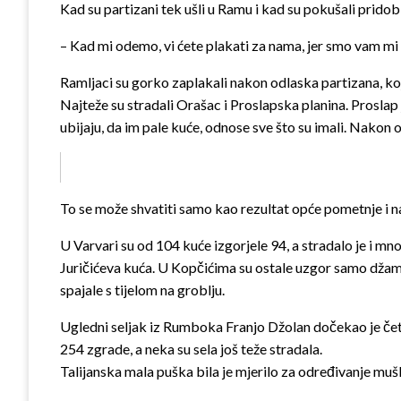
Kad su partizani tek ušli u Ramu i kad su pokušali pridobit
– Kad mi odemo, vi ćete plakati za nama, jer smo vam mi
Ramljaci su gorko zaplakali nakon odlaska partizana, koj
Najteže su stradali Orašac i Proslapska planina. Proslap 
ubijaju, da im pale kuće, odnose sve što su imali. Nakon o
To se može shvatiti samo kao rezultat opće pometnje i nai
U Varvari su od 104 kuće izgorjele 94, a stradalo je i mn
Juričićeva kuća. U Kopčićima su ostale uzgor samo džam
spajale s tijelom na groblju.
Ugledni seljak iz Rumboka Franjo Džolan dočekao je četn
254 zgrade, a neka su sela još teže stradala.
Talijanska mala puška bila je mjerilo za određivanje muškara