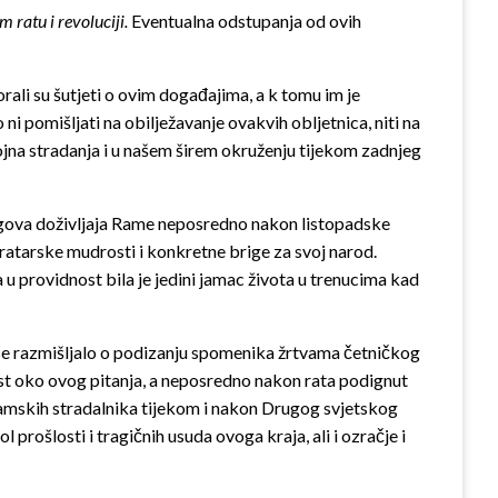
 ratu i revoluciji.
Eventualna odstupanja od ovih
orali su šutjeti o ovim događajima, a k tomu im je
 ni pomišljati na obilježavanje ovakvih obljetnica, niti na
jna stradanja i u našem širem okruženju tijekom zadnjeg
 njegova doživljaja Rame neposredno nakon listopadske
 fratarske mudrosti i konkretne brige za svoj narod.
a u providnost bila je jedini jamac života u trenucima kad
o se razmišljalo o podizanju spomenika žrtvama četničkog
ost oko ovog pitanja, a neposredno nakon rata podignut
 ramskih stradalnika tijekom i nakon Drugog svjetskog
prošlosti i tragičnih usuda ovoga kraja, ali i ozračje i