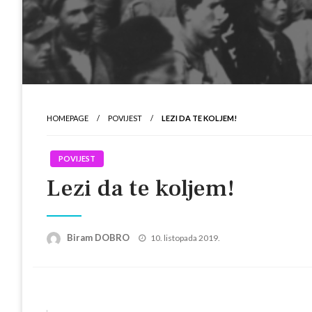
HOMEPAGE
POVIJEST
LEZI DA TE KOLJEM!
POVIJEST
Lezi da te koljem!
Posted
Biram DOBRO
10. listopada 2019.
on