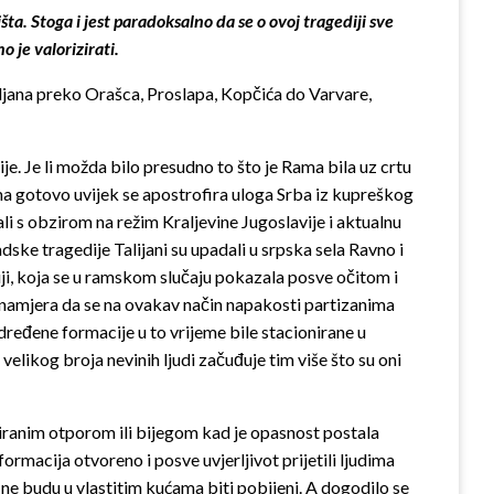
a. Stoga i jest paradoksalno da se o ovoj tragediji sve
o je valorizirati.
oljana preko Orašca, Proslapa, Kopčića do Varvare,
e. Je li možda bilo presudno to što je Rama bila uz crtu
ma gotovo uvijek se apostrofira uloga Srba iz kupreškog
ali s obzirom na režim Kraljevine Jugoslavije i aktualnu
ske tragedije Talijani su upadali u srpska sela Ravno i
iji, koja se u ramskom slučaju pokazala posve očitom i
ka namjera da se na ovakav način napakosti partizanima
određene formacije u to vrijeme bile stacionirane u
 velikog broja nevinih ljudi začuđuje tim više što su oni
ziranim otporom ili bijegom kad je opasnost postala
ormacija otvoreno i posve uvjerljivot prijetili ljudima
i ne budu u vlastitim kućama biti pobijeni. A dogodilo se