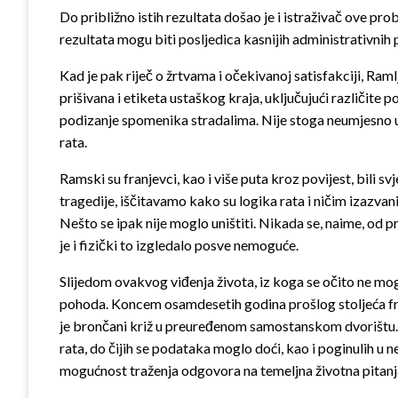
Do približno istih rezultata došao je i istraživač ove pr
rezultata mogu biti posljedica kasnijih administrativnih
Kad je pak riječ o žrtvama i očekivanoj satisfakciji, Ram
prišivana i etiketa ustaškog kraja, uključujući različite p
podizanje spomenika stradalima. Nije stoga neumjesno u
rata.
Ramski su franjevci, kao i više puta kroz povijest, bili 
tragedije, iščitavamo kako su logika rata i ničim izazvan
Nešto se ipak nije moglo uništiti. Nikada se, naime, od pr
je i fizički to izgledalo posve nemoguće.
Slijedom ovakvog viđenja života, iz koga se očito ne mog
pohoda. Koncem osamdesetih godina prošlog stoljeća frat
je brončani križ u preuređenom samostanskom dvorištu. N
rata, do čijih se podataka moglo doći, kao i poginulih u 
mogućnost traženja odgovora na temeljna životna pitanj