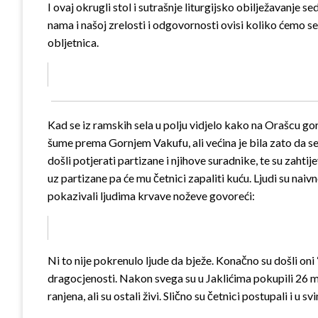
I ovaj okrugli stol i sutrašnje liturgijsko obilježavanj
nama i našoj zrelosti i odgovornosti ovisi koliko ćemo se
obljetnica.
Kad se iz ramskih sela u polju vidjelo kako na Orašcu gore 
šume prema Gornjem Vakufu, ali većina je bila zato da se 
došli potjerati partizane i njihove suradnike, te su zahti
uz partizane pa će mu četnici zapaliti kuću. Ljudi su naiv
pokazivali ljudima krvave noževe govoreći:
Ni to nije pokrenulo ljude da bježe. Konačno su došli oni “
dragocjenosti. Nakon svega su u Jaklićima pokupili 26 muš
ranjena, ali su ostali živi. Slično su četnici postupali i u 