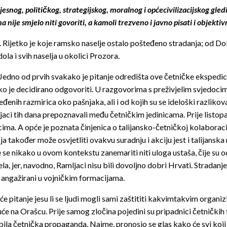
og, političkog, strategijskog, moralnog i općecivilizacijskog gledišt
nije smjelo niti govoriti, a kamoli trezveno i javno pisati i objektivn
. Rijetko je koje ramsko naselje ostalo pošteđeno stradanja; od D
la i svih naselja u okolici Prozora.
Jedno od prvih svakako je pitanje odredišta ove četničke ekspedicij
ško je decidirano odgovoriti. U razgovorima s preživjelim svjedoci
đenih razmirica oko pašnjaka, ali i od kojih su se ideloški razlikov
aci tih dana prepoznavali među četničkim jedinicama. Prije listopad
cima. A opće je poznata činjenica o talijansko-četničkoj kolaborac
ja također može osvjetliti ovakvu suradnju i akciju jest i talijans
že se nikako u ovom kontekstu zanemariti niti uloga ustaša, čije su 
ela, jer, navodno, Ramljaci nisu bili dovoljno dobri Hrvati. Stradanje
ju angažirani u vojničkim formacijama.
 pitanje jesu li se ljudi mogli sami zaštititi kakvimtakvim organi
će na Orašcu. Prije samog zločina pojedini su pripadnici četničkih f
 je bila četnička propaganda. Naime, pronosio se glas kako će svi koj