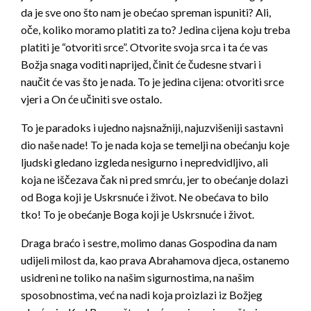
da je sve ono što nam je obećao spreman ispuniti? Ali,
oče, koliko moramo platiti za to? Jedina cijena koju treba
platiti je “otvoriti srce”. Otvorite svoja srca i ta će vas
Božja snaga voditi naprijed, činit će čudesne stvari i
naučit će vas što je nada. To je jedina cijena: otvoriti srce
vjeri a On će učiniti sve ostalo.
To je paradoks i ujedno najsnažniji, najuzvišeniji sastavni
dio naše nade! To je nada koja se temelji na obećanju koje
ljudski gledano izgleda nesigurno i nepredvidljivo, ali
koja ne iščezava čak ni pred smrću, jer to obećanje dolazi
od Boga koji je Uskrsnuće i život. Ne obećava to bilo
tko! To je obećanje Boga koji je Uskrsnuće i život.
Draga braćo i sestre, molimo danas Gospodina da nam
udijeli milost da, kao prava Abrahamova djeca, ostanemo
usidreni ne toliko na našim sigurnostima, na našim
sposobnostima, već na nadi koja proizlazi iz Božjeg