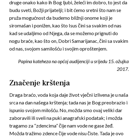
druge onako kako ih Bog ljubi, želeći im dobro, to jest da
budu sveti, Božji prijatelji; i bit ćemo sretni što nam se
pruža mogućnost da budemo bližnji onome koji je
siromašan i ponižen, kao što Isus čini sa svakim od nas
kad se udaljimo od Njega, da se možemo prignuti do
nogu braće, kao što on, Dobri Samarijanac, čini sa svakim
od nas, svojom samilošću i svojim oproštenjem.
Papina kateheza na općoj audijenciji u srijedu 15. ožujka
2017.
Značenje krštenja
Draga braćo, voda koja daje život vječni izlivena je u naša
srca na dan našega krštenja; tada nas je Bog preobrazio i
ispunio svojom milošću. No, možda smo ovaj veliki dar
zaboravili ili sveli na puki anagrafski podatak; i možda
tragamo za “zdencima” čije nam vode ne gase žeđ.
Možda tražimo zdence čije vode nisu čiste. Tada je ovo