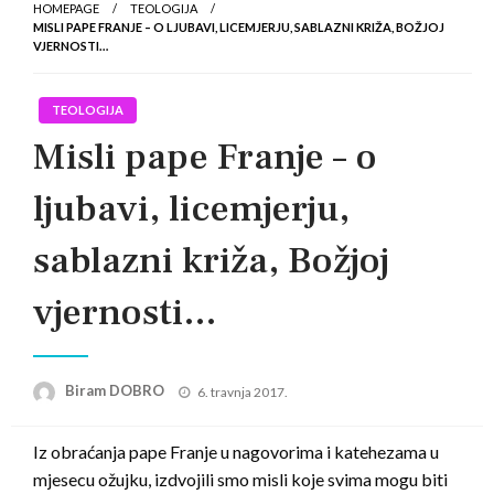
HOMEPAGE
TEOLOGIJA
MISLI PAPE FRANJE – O LJUBAVI, LICEMJERJU, SABLAZNI KRIŽA, BOŽJOJ
VJERNOSTI…
TEOLOGIJA
Misli pape Franje – o
ljubavi, licemjerju,
sablazni križa, Božjoj
vjernosti…
Posted
Biram DOBRO
6. travnja 2017.
on
Iz obraćanja pape Franje u nagovorima i katehezama u
mjesecu ožujku, izdvojili smo misli koje svima mogu biti