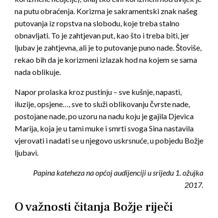
na putu obraćenja. Korizma je sakramentski znak našeg
putovanja iz ropstva na slobodu, koje treba stalno
obnavljati. To je zahtjevan put, kao što i treba biti, jer
ljubav je zahtjevna, ali je to putovanje puno nade. Štoviše,
rekao bih da je korizmeni izlazak hod na kojem se sama
nada oblikuje.
Napor prolaska kroz pustinju – sve kušnje, napasti,
iluzije, opsjene…, sve to služi oblikovanju čvrste nade,
postojane nade, po uzoru na nadu koju je gajila Djevica
Marija, koja je u tami muke i smrti svoga Sina nastavila
vjerovati i nadati se u njegovo uskrsnuće, u pobjedu Božje
ljubavi.
Papina kateheza na općoj audijenciji u srijedu 1. ožujka
2017.
O važnosti čitanja Božje riječi