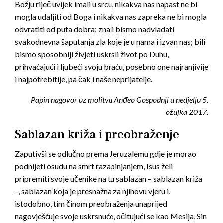
Božju riječ uvijek imali u srcu, nikakva nas napast ne bi
mogla udaljiti od Boga i nikakva nas zapreka ne bi mogla
odvratiti od puta dobra; znali bismo nadvladati
svakodnevna šaputanja zla koje je u nama i izvan nas; bili
bismo sposobniji živjeti uskrsli život po Duhu,
prihvaćajući i ljubeći svoju braću, posebno one najranjivije
i najpotrebitije, pa čak i naše neprijatelje.
Papin nagovor uz molitvu Anđeo Gospodnji u nedjelju 5.
ožujka 2017.
Sablazan križa i preobraženje
Zaputivši se odlučno prema Jeruzalemu gdje je morao
podnijeti osudu na smrt razapinjanjem, Isus želi
pripremiti svoje učenike na tu sablazan – sablazan križa
–, sablazan koja je presnažna za njihovu vjeru i,
istodobno, tim činom preobraženja unaprijed
nagovješćuje svoje uskrsnuće, očitujući se kao Mesija, Sin