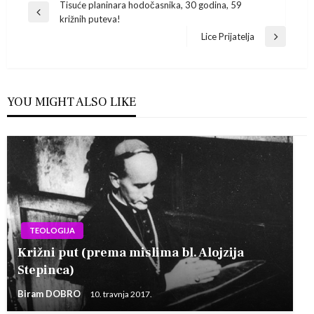
Navigacija
Tisuće planinara hodočasnika, 30 godina, 59
Previous
križnih puteva!
Post
objava
Lice Prijatelja
Next
Post
YOU MIGHT ALSO LIKE
TEOLOGIJA
Križni put (prema mislima bl. Alojzija
Stepinca)
Biram DOBRO
10. travnja 2017.