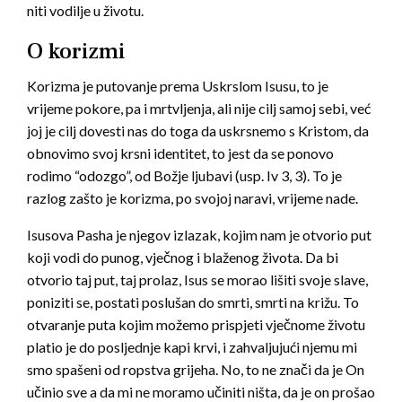
niti vodilje u životu.
O korizmi
Korizma je putovanje prema Uskrslom Isusu, to je
vrijeme pokore, pa i mrtvljenja, ali nije cilj samoj sebi, već
joj je cilj dovesti nas do toga da uskrsnemo s Kristom, da
obnovimo svoj krsni identitet, to jest da se ponovo
rodimo “odozgo”, od Božje ljubavi (usp. Iv 3, 3). To je
razlog zašto je korizma, po svojoj naravi, vrijeme nade.
Isusova Pasha je njegov izlazak, kojim nam je otvorio put
koji vodi do punog, vječnog i blaženog života. Da bi
otvorio taj put, taj prolaz, Isus se morao lišiti svoje slave,
poniziti se, postati poslušan do smrti, smrti na križu. To
otvaranje puta kojim možemo prispjeti vječnome životu
platio je do posljednje kapi krvi, i zahvaljujući njemu mi
smo spašeni od ropstva grijeha. No, to ne znači da je On
učinio sve a da mi ne moramo učiniti ništa, da je on prošao