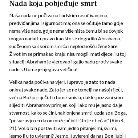
Nada koja pobjeđuje smrt
Naša nada ne počiva na ljudskim rasuđivanjima,
predviđanjima i sigurnostima; ona se očituje tamo gdje
nema više nade, gdje nema više ništa čemu bi se čovjek
mogao nadati, upravo kao što se dogodilo Abrahamu,
suočenom sa skorom smrću i neplodnošću žene Sare.
Život im se primakao kraju, nisu mogli imati djece, i u toj
situaciji Abraham je vjerovao i gajio nadu protiv svake
nade. U tome je njegova veličina!
Velika nada počiva na vjeri, i upravo je zato to nada
onkraj svake nade. Zato jer se ne temelji na našoj riječi,
već na Božjoj riječi. I u tome smislu, dakle, pozvani smo
slijediti Abrahamov primjer, koji, iako mu je jasno da je
stvarnost, kako se čini, naklonjena smrti, uzda se u Boga,
“posve uvjeren da on može učiniti što je obećao” (Rim 4,
21). Volio bih postaviti vam jedno pitanje: mi, svi mi,
jesmo li u to uvjereni? Jesmo li uvjereni da nas Bog ljubi i