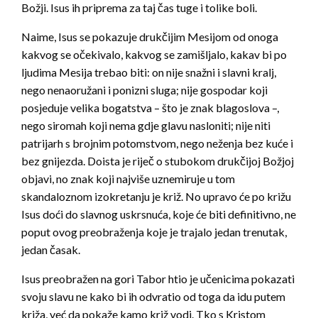
Božji. Isus ih priprema za taj čas tuge i tolike boli.
Naime, Isus se pokazuje drukčijim Mesijom od onoga
kakvog se očekivalo, kakvog se zamišljalo, kakav bi po
ljudima Mesija trebao biti: on nije snažni i slavni kralj,
nego nenaoružani i ponizni sluga; nije gospodar koji
posjeduje velika bogatstva – što je znak blagoslova –,
nego siromah koji nema gdje glavu nasloniti; nije niti
patrijarh s brojnim potomstvom, nego neženja bez kuće i
bez gnijezda. Doista je riječ o stubokom drukčijoj Božjoj
objavi, no znak koji najviše uznemiruje u tom
skandaloznom izokretanju je križ. No upravo će po križu
Isus doći do slavnog uskrsnuća, koje će biti definitivno, ne
poput ovog preobraženja koje je trajalo jedan trenutak,
jedan časak.
Isus preobražen na gori Tabor htio je učenicima pokazati
svoju slavu ne kako bi ih odvratio od toga da idu putem
križa, već da pokaže kamo križ vodi. Tko s Kristom