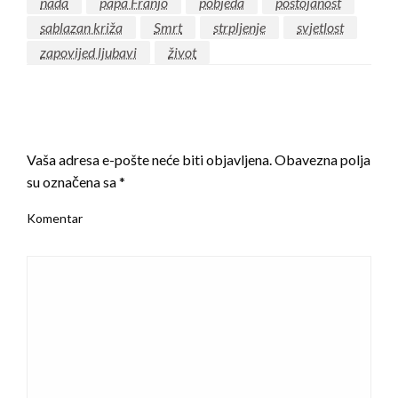
nada
papa Franjo
pobjeda
postojanost
sablazan križa
Smrt
strpljenje
svjetlost
zapovijed ljubavi
život
LEAVE A RESPONSE
Vaša adresa e-pošte neće biti objavljena.
Obavezna polja
su označena sa
*
Komentar