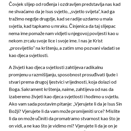
Čovjek slijep od rođenja i ozdravljen predstavlja nas kad
ne shvaćamo da je Isus svjetlo, „svjetlo svijeta”, kad ga
tražimo negdje drugdje, kad se radije uzdamo u mala
svjetla, kad tapkamo u mraku. Činjenica da taj slijepac
nema ime pomaže nam vidjeti u njegovoj povijesti kao u
nekom zrcalu svoje lice i svoje ime. I nas je Krist
„prosvijetlio” na krštenju, a zatim smo pozvani vladati se
kao djeca svjetlosti.
A živjeti kao djeca svjetlosti zahtijeva radikalnu
promjenu u razmišljanju, sposobnost prosuđivati ljude i
stvari prema drugoj ljestvici vrijednosti, koja dolazi od
Boga. Sakrament krštenja, naime, zahtijeva od nas da
izaberemo živjeti kao djeca svjetlosti i hodimo u svjetlu.
Ako vam sada postavim pitanje: „Vjerujete li da je Isus Sin
Božji? Vjerujete li da vam može promijeniti srce? Mislite
li da on može učiniti da promatramo stvarnost kao što je
on vidi, a ne kao što je vidimo mi? Vjerujete li da je on je