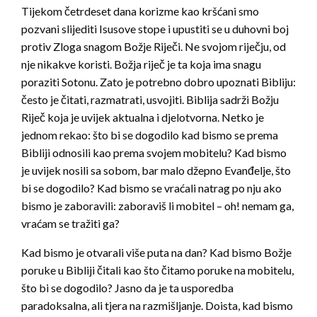
Tijekom četrdeset dana korizme kao kršćani smo
pozvani slijediti Isusove stope i upustiti se u duhovni boj
protiv Zloga snagom Božje Riječi. Ne svojom riječju, od
nje nikakve koristi. Božja riječ je ta koja ima snagu
poraziti Sotonu. Zato je potrebno dobro upoznati Bibliju:
često je čitati, razmatrati, usvojiti. Biblija sadrži Božju
Riječ koja je uvijek aktualna i djelotvorna. Netko je
jednom rekao: što bi se dogodilo kad bismo se prema
Bibliji odnosili kao prema svojem mobitelu? Kad bismo
je uvijek nosili sa sobom, bar malo džepno Evanđelje, što
bi se dogodilo? Kad bismo se vraćali natrag po nju ako
bismo je zaboravili: zaboraviš li mobitel – oh! nemam ga,
vraćam se tražiti ga?
Kad bismo je otvarali više puta na dan? Kad bismo Božje
poruke u Bibliji čitali kao što čitamo poruke na mobitelu,
što bi se dogodilo? Jasno da je ta usporedba
paradoksalna, ali tjera na razmišljanje. Doista, kad bismo