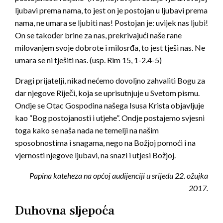
ljubavi prema nama, to jest on je postojan u ljubavi prema
nama, ne umara se ljubiti nas! Postojan je: uvijek nas ljubi!
On se također brine za nas, prekrivajući naše rane
milovanjem svoje dobrote i milosrđa, to jest tješi nas. Ne
umara se ni tješiti nas. (usp. Rim 15, 1-2.4-5)
Dragi prijatelji, nikad nećemo dovoljno zahvaliti Bogu za
dar njegove Riječi, koja se uprisutnjuje u Svetom pismu.
Ondje se Otac Gospodina našega Isusa Krista objavljuje
kao “Bog postojanosti i utjehe”. Ondje postajemo svjesni
toga kako se naša nada ne temelji na našim
sposobnostima i snagama, nego na Božjoj pomoći i na
vjernosti njegove ljubavi, na snazi i utjesi Božjoj.
Papina kateheza na općoj audijenciji u srijedu 22. ožujka
2017.
Duhovna sljepoća