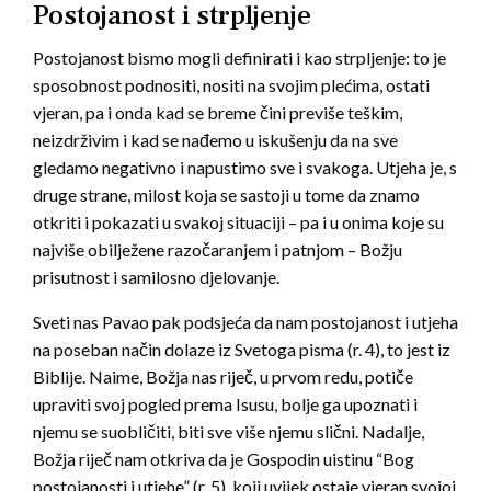
Postojanost i strpljenje
Postojanost bismo mogli definirati i kao strpljenje: to je
sposobnost podnositi, nositi na svojim plećima, ostati
vjeran, pa i onda kad se breme čini previše teškim,
neizdrživim i kad se nađemo u iskušenju da na sve
gledamo negativno i napustimo sve i svakoga. Utjeha je, s
druge strane, milost koja se sastoji u tome da znamo
otkriti i pokazati u svakoj situaciji – pa i u onima koje su
najviše obilježene razočaranjem i patnjom – Božju
prisutnost i samilosno djelovanje.
Sveti nas Pavao pak podsjeća da nam postojanost i utjeha
na poseban način dolaze iz Svetoga pisma (r. 4), to jest iz
Biblije. Naime, Božja nas riječ, u prvom redu, potiče
upraviti svoj pogled prema Isusu, bolje ga upoznati i
njemu se suobličiti, biti sve više njemu slični. Nadalje,
Božja riječ nam otkriva da je Gospodin uistinu “Bog
postojanosti i utjehe” (r. 5), koji uvijek ostaje vjeran svojoj