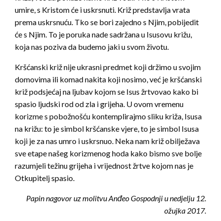
umire, s Kristom će i uskrsnuti. Križ predstavlja vrata
prema uskrsnuću. Tko se bori zajedno s Njim, pobijedit
će s Njim. To je poruka nade sadržana u Isusovu križu,
koja nas poziva da budemo jaki u svom životu.
Kršćanski križ nije ukrasni predmet koji držimo u svojim
domovima ili komad nakita koji nosimo, već je kršćanski
križ podsjećaj na ljubav kojom se Isus žrtvovao kako bi
spasio ljudski rod od zla i grijeha. U ovom vremenu
korizme s pobožnošću kontemplirajmo sliku križa, Isusa
na križu: to je simbol kršćanske vjere, to je simbol Isusa
koji je za nas umro i uskrsnuo. Neka nam križ obilježava
sve etape našeg korizmenog hoda kako bismo sve bolje
razumjeli težinu grijeha i vrijednost žrtve kojom nas je
Otkupitelj spasio.
Papin nagovor uz molitvu Anđeo Gospodnji u nedjelju 12.
ožujka 2017.