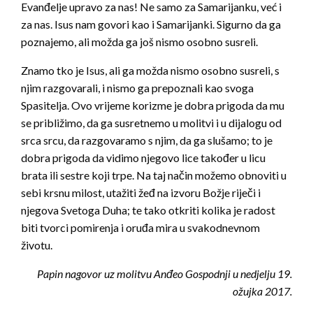
Evanđelje upravo za nas! Ne samo za Samarijanku, već i
za nas. Isus nam govori kao i Samarijanki. Sigurno da ga
poznajemo, ali možda ga još nismo osobno susreli.
Znamo tko je Isus, ali ga možda nismo osobno susreli, s
njim razgovarali, i nismo ga prepoznali kao svoga
Spasitelja. Ovo vrijeme korizme je dobra prigoda da mu
se približimo, da ga susretnemo u molitvi i u dijalogu od
srca srcu, da razgovaramo s njim, da ga slušamo; to je
dobra prigoda da vidimo njegovo lice također u licu
brata ili sestre koji trpe. Na taj način možemo obnoviti u
sebi krsnu milost, utažiti žeđ na izvoru Božje riječi i
njegova Svetoga Duha; te tako otkriti kolika je radost
biti tvorci pomirenja i oruđa mira u svakodnevnom
životu.
Papin nagovor uz molitvu Anđeo Gospodnji u nedjelju 19.
ožujka 2017.