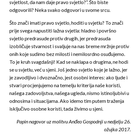
svjetlost, da nam daje pravo svjetlo?”. Što biste
odgovorili? Neka svako odgovori u svome srcu.
Što znači imati pravo svjetlo, hoditi u svjetlu? To znači
prije svega napustiti lažna svjetla: hladno i površno
svjetlo predrasude protiv drugih, jer predrasuda
izobličuje stvarnost i svaljuje na nas breme mržnje protiv
onih koje sudimo bez milosti i nemilosrdno osuđujemo.
To je kruh svagdašnji! Kad se naklapa o drugima, ne hodi
se u svjetlu, već u sjeni. Još jedno svjetlo koje je lažno, jer
je zavodljivo i dvoznačno, jest osobni interes: ako ljude i
stvari procjenjujemo na temelju kriterija naše koristi,
našega zadovoljstva, našega ugleda, nismo istinoljubivi u
odnosima i situacijama. Ako idemo tim putem traženja
isključivo osobne koristi, tada živimo u sjeni.
Papin nagovor uz molitvu Anđeo Gospodnji u nedjelju 26.
ožujka 2017.