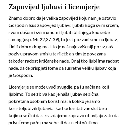
Zapovijed ljubavi i licemjerje
Znamo dobro da je velika zapovijed koju nam je ostavio
Gospodin Isus zapovijed ljubavi: ljubiti Boga svim srcem,
svom dušom i svim umom i ljubiti bližnjega kao sebe
samog (usp. Mt 22,37-39), to jest pozvani smo na ljubav,
činiti dobro drugima. I to je naš najuzvišeniji poziv, naš
poziv u pravom smislu te riječi; a s tim je povezana
također radost kršćanske nade. Onaj tko ljubi ima radost
nade, da će prispjeti tome da susretne veliku ljubav koja
je Gospodin.
Licemjerje se može uvući svugdje, pa i u način na koji
ljubimo. To se zbiva kad je naša ljubav sebična,
pokretana osobnim koristima; a koliko je samo
koristoljubivih ljubavi… kad se karitativne službe u
kojima se čini da se razdajemo zapravo obavljaju zato da
privučemo pažnju na sebe ili da u sebi oćutimo