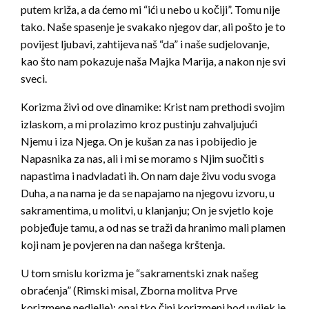
putem križa, a da ćemo mi “ići u nebo u kočiji”. Tomu nije
tako. Naše spasenje je svakako njegov dar, ali pošto je to
povijest ljubavi, zahtijeva naš “da” i naše sudjelovanje,
kao što nam pokazuje naša Majka Marija, a nakon nje svi
sveci.
Korizma živi od ove dinamike: Krist nam prethodi svojim
izlaskom, a mi prolazimo kroz pustinju zahvaljujući
Njemu i iza Njega. On je kušan za nas i pobijedio je
Napasnika za nas, ali i mi se moramo s Njim suočiti s
napastima i nadvladati ih. On nam daje živu vodu svoga
Duha, a na nama je da se napajamo na njegovu izvoru, u
sakramentima, u molitvi, u klanjanju; On je svjetlo koje
pobjeđuje tamu, a od nas se traži da hranimo mali plamen
koji nam je povjeren na dan našega krštenja.
U tom smislu korizma je “sakramentski znak našeg
obraćenja” (Rimski misal, Zborna molitva Prve
korizmene nedjelje); onaj tko čini korizmeni hod uvijek je