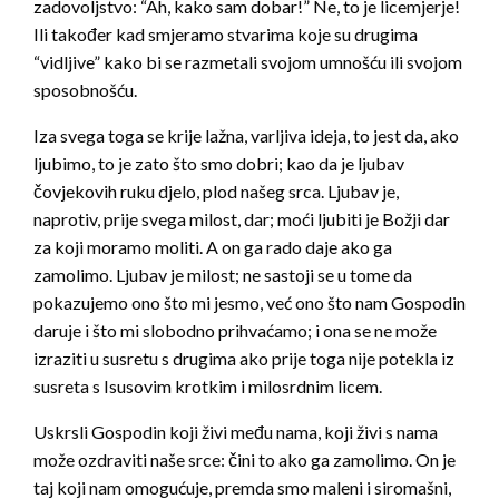
zadovoljstvo: “Ah, kako sam dobar!” Ne, to je licemjerje!
Ili također kad smjeramo stvarima koje su drugima
“vidljive” kako bi se razmetali svojom umnošću ili svojom
sposobnošću.
Iza svega toga se krije lažna, varljiva ideja, to jest da, ako
ljubimo, to je zato što smo dobri; kao da je ljubav
čovjekovih ruku djelo, plod našeg srca. Ljubav je,
naprotiv, prije svega milost, dar; moći ljubiti je Božji dar
za koji moramo moliti. A on ga rado daje ako ga
zamolimo. Ljubav je milost; ne sastoji se u tome da
pokazujemo ono što mi jesmo, već ono što nam Gospodin
daruje i što mi slobodno prihvaćamo; i ona se ne može
izraziti u susretu s drugima ako prije toga nije potekla iz
susreta s Isusovim krotkim i milosrdnim licem.
Uskrsli Gospodin koji živi među nama, koji živi s nama
može ozdraviti naše srce: čini to ako ga zamolimo. On je
taj koji nam omogućuje, premda smo maleni i siromašni,