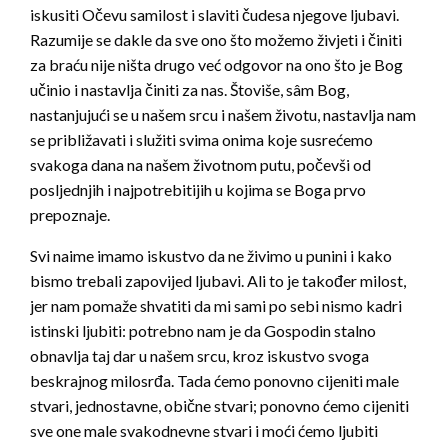
iskusiti Očevu samilost i slaviti čudesa njegove ljubavi.
Razumije se dakle da sve ono što možemo živjeti i činiti
za braću nije ništa drugo već odgovor na ono što je Bog
učinio i nastavlja činiti za nas. Štoviše, sâm Bog,
nastanjujući se u našem srcu i našem životu, nastavlja nam
se približavati i služiti svima onima koje susrećemo
svakoga dana na našem životnom putu, počevši od
posljednjih i najpotrebitijih u kojima se Boga prvo
prepoznaje.
Svi naime imamo iskustvo da ne živimo u punini i kako
bismo trebali zapovijed ljubavi. Ali to je također milost,
jer nam pomaže shvatiti da mi sami po sebi nismo kadri
istinski ljubiti: potrebno nam je da Gospodin stalno
obnavlja taj dar u našem srcu, kroz iskustvo svoga
beskrajnog milosrđa. Tada ćemo ponovno cijeniti male
stvari, jednostavne, obične stvari; ponovno ćemo cijeniti
sve one male svakodnevne stvari i moći ćemo ljubiti