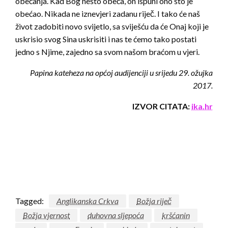
obećanja. Kad Bog nešto obeća, on ispuni ono što je
obećao. Nikada ne iznevjeri zadanu riječ. I tako će naš
život zadobiti novo svijetlo, sa sviješću da će Onaj koji je
uskrisio svog Sina uskrisiti i nas te ćemo tako postati
jedno s Njime, zajedno sa svom našom braćom u vjeri.
Papina kateheza na općoj audijenciji u srijedu 29. ožujka
2017.
IZVOR CITATA:
ika.hr
Tagged:
Anglikanska Crkva
Božja riječ
Božja vjernost
duhovna sljepoća
kršćanin