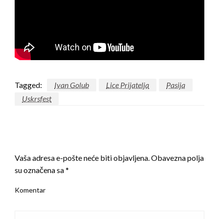
Tagged:
Ivan Golub
Lice Prijatelja
Pasija
Uskrsfest
LEAVE A RESPONSE
Vaša adresa e-pošte neće biti objavljena.
Obavezna polja
su označena sa
*
Komentar