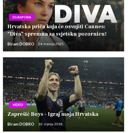
DIJASPORA
Hrvatska priča koja će osvojiti Cannes:
“Diva” spremna za svjetsku pozornicu!
Biram DOBRO
24. travnja 2025.
VIDEO
Zaprešić Boys – Igraj moja Hrvatska
Biram DOBRO
10. srpnja 2018.