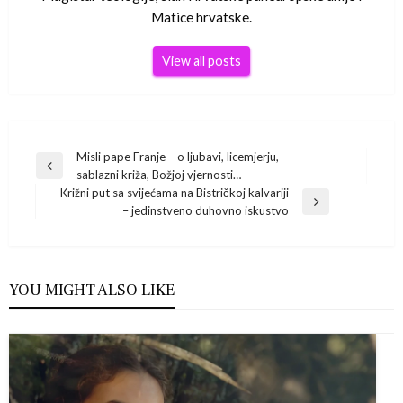
Matice hrvatske.
View all posts
Navigacija
Misli pape Franje – o ljubavi, licemjerju,
Previous
sablazni križa, Božjoj vjernosti…
Post
objava
Križni put sa svijećama na Bistričkoj kalvariji
Next
– jedinstveno duhovno iskustvo
Post
YOU MIGHT ALSO LIKE