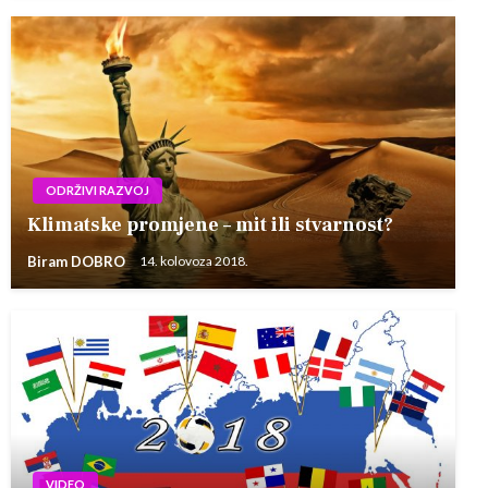
ODRŽIVI RAZVOJ
Klimatske promjene – mit ili stvarnost?
Biram DOBRO
14. kolovoza 2018.
VIDEO