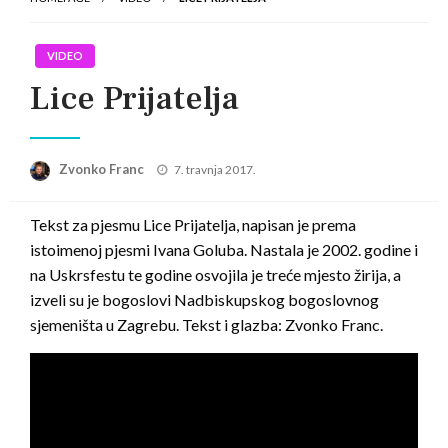
VIDEO
Lice Prijatelja
Posted
Zvonko Franc
7. travnja 2017.
on
Tekst za pjesmu Lice Prijatelja, napisan je prema
istoimenoj pjesmi Ivana Goluba. Nastala je 2002. godine i
na Uskrsfestu te godine osvojila je treće mjesto žirija, a
izveli su je bogoslovi Nadbiskupskog bogoslovnog
sjemeništa u Zagrebu. Tekst i glazba: Zvonko Franc.