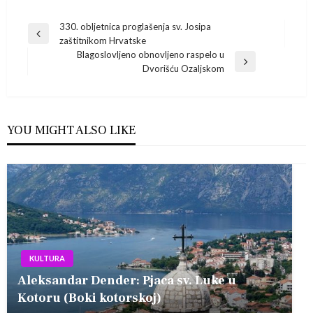
Navigacija
330. obljetnica proglašenja sv. Josipa
Previous
zaštitnikom Hrvatske
Post
objava
Blagoslovljeno obnovljeno raspelo u
Next
Dvorišću Ozaljskom
Post
YOU MIGHT ALSO LIKE
KULTURA
Aleksandar Dender: Pjaca sv. Luke u
Kotoru (Boki kotorskoj)