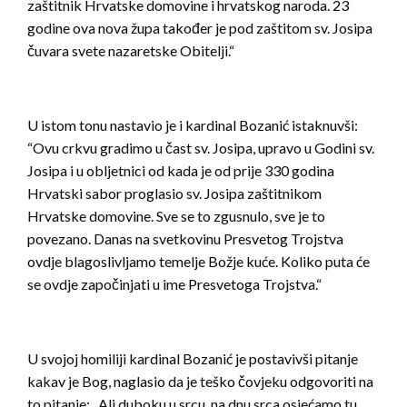
zaštitnik Hrvatske domovine i hrvatskog naroda. 23
godine ova nova župa također je pod zaštitom sv. Josipa
čuvara svete nazaretske Obitelji.“
U istom tonu nastavio je i kardinal Bozanić istaknuvši:
“Ovu crkvu gradimo u čast sv. Josipa, upravo u Godini sv.
Josipa i u obljetnici od kada je od prije 330 godina
Hrvatski sabor proglasio sv. Josipa zaštitnikom
Hrvatske domovine. Sve se to zgusnulo, sve je to
povezano. Danas na svetkovinu Presvetog Trojstva
ovdje blagoslivljamo temelje Božje kuće. Koliko puta će
se ovdje započinjati u ime Presvetoga Trojstva.“
U svojoj homiliji kardinal Bozanić je postavivši pitanje
kakav je Bog, naglasio da je teško čovjeku odgovoriti na
to pitanje: „Ali duboku u srcu, na dnu srca osjećamo tu