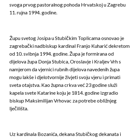
svoga prvog pastoralnog pohoda Hrvatskoj u Zagrebu
11. rujna 1994. godine.
Župu svetog Josipa u Stubičkim Toplicama osnovao je
zagrebački nadbiskup kardinal Franjo Kuharić dekretom
od 10. svibnja 1994. godine. Župa je formirana od
dijelova župa Donja Stubica, Oroslavje i Kraljev Vrh s
namjerom da vjernici rubnih dijelova navedenih župa
mogu lakše i djelotvornije živjeti svoju vjeru i primati
sveta otajstva. Kao župna crkva već 23 godine služi
kapela svete Katarine koju je 1814. godine izgradio
biskup Maksimilijan Vrhovac za potrebe obližnjeg
lječilišta.
Uz kardinala Bozanića, dekana Stubičkog dekanata i