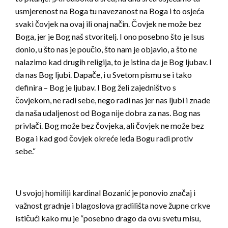
usmjerenost na Boga tu navezanost na Boga i to osjeća
svaki čovjek na ovaj ili onaj način. Čovjek ne može bez
Boga, jer je Bog naš stvoritelj. I ono posebno što je Isus
donio, u što nas je poučio, što nam je objavio, a što ne
nalazimo kad drugih religija, to je istina da je Bog ljubav. I
da nas Bog ljubi. Dapače, i u Svetom pismu se i tako
definira – Bog je ljubav. I Bog želi zajedništvo s
čovjekom, ne radi sebe, nego radi nas jer nas ljubi i znade
da naša udaljenost od Boga nije dobra za nas. Bog nas
privlači. Bog može bez čovjeka, ali čovjek ne može bez
Boga i kad god čovjek okreće leđa Bogu radi protiv
sebe.“
U svojoj homiliji kardinal Bozanić je ponovio značaj i
važnost gradnje i blagoslova gradilišta nove župne crkve
ističući kako mu je “posebno drago da ovu svetu misu,