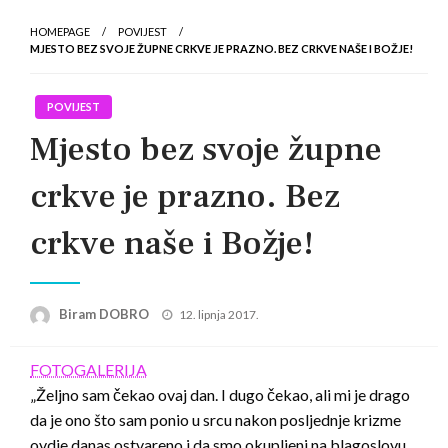
HOMEPAGE
POVIJEST
MJESTO BEZ SVOJE ŽUPNE CRKVE JE PRAZNO. BEZ CRKVE NAŠE I BOŽJE!
POVIJEST
Mjesto bez svoje župne
crkve je prazno. Bez
crkve naše i Božje!
Posted
Biram DOBRO
12. lipnja 2017.
on
FOTOGALERIJA
„Željno sam čekao ovaj dan. I dugo čekao, ali mi je drago
da je ono što sam ponio u srcu nakon posljednje krizme
ovdje danas ostvareno i da smo okupljeni na blagoslovu