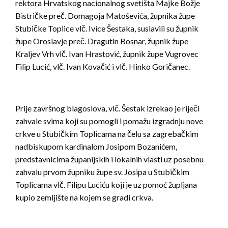
rektora Hrvatskog nacionalnog svetišta Majke Božje
Bistričke preč. Domagoja Matoševića, župnika župe
Stubičke Toplice vlč. Ivice Šestaka, suslavili su župnik
župe Oroslavje preč. Dragutin Bosnar, župnik župe
Kraljev Vrh vlč. Ivan Hrastović, župnik župe Vugrovec
Filip Lucić, vlč. Ivan Kovačić i vlč. Hinko Goričanec.
Prije završnog blagoslova, vlč. Šestak izrekao je riječi
zahvale svima koji su pomogli i pomažu izgradnju nove
crkve u Stubičkim Toplicama na čelu sa zagrebačkim
nadbiskupom kardinalom Josipom Bozanićem,
predstavnicima županijskih i lokalnih vlasti uz posebnu
zahvalu prvom župniku župe sv. Josipa u Stubičkim
Toplicama vlč. Filipu Luciću koji je uz pomoć župljana
kupio zemljište na kojem se gradi crkva.