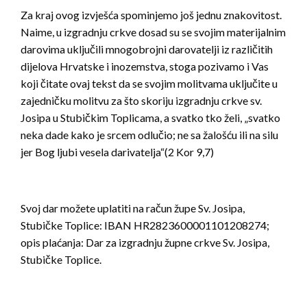
Za kraj ovog izvješća spominjemo još jednu znakovitost.
Naime, u izgradnju crkve dosad su se svojim materijalnim
darovima uključili mnogobrojni darovatelji iz različitih
dijelova Hrvatske i inozemstva, stoga pozivamo i Vas
koji čitate ovaj tekst da se svojim molitvama uključite u
zajedničku molitvu za što skoriju izgradnju crkve sv.
Josipa u Stubičkim Toplicama, a svatko tko želi, „svatko
neka dade kako je srcem odlučio; ne sa žalošću ili na silu
jer Bog ljubi vesela darivatelja“(2 Kor 9,7)
Svoj dar možete uplatiti na račun župe Sv. Josipa,
Stubičke Toplice: IBAN HR2823600001101208274;
opis plaćanja: Dar za izgradnju župne crkve Sv. Josipa,
Stubičke Toplice.