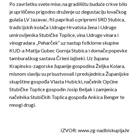
Po završetku svete mise, na gradilištu buduće crkve bilo
je upriličeno prigodno druženje uz degustaciju lovačkog
gulaša LV Jazavac, fiš paprikaš u pripremi SRD Stubica,
tradicijskih kolača Udruge Hrvatska žena i Udruge
umirovljenika Stubičke Toplice, vina Udruge vinara i
vinogradara „Peharček“ uz nastup folklorne skupine
KUD-a Matija Gubec Gornja Stubica i domače popevke
tamburaškog sastava Črleni lajbeki. Uz župana
Krapinsko-zagorske županije gospodina Željka Kolara,
misnom slavlju su prisustvovali i predsjednica Županijske
skupštine gospođa Vlasta Hubicki, načelnik Općine
Stubičke Toplice gospodin Josip Beljak i zamjenica
načelnika Stubičkih Toplica gospođa Ankica Benger te
mnogi drugi.
IZVOR: www.zg-nadbiskupija.hr