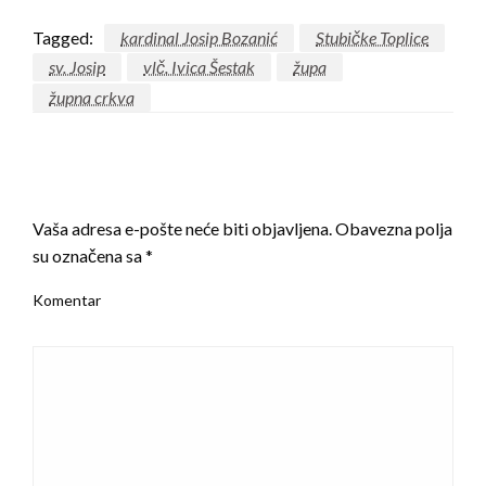
Tagged:
kardinal Josip Bozanić
Stubičke Toplice
sv. Josip
vlč. Ivica Šestak
župa
župna crkva
LEAVE A RESPONSE
Vaša adresa e-pošte neće biti objavljena.
Obavezna polja
su označena sa
*
Komentar