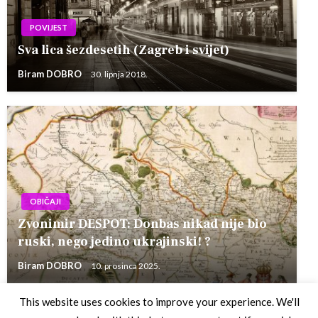
POVIJEST
Sva lica šezdesetih (Zagreb i svijet)
Biram DOBRO
30. lipnja 2018.
OBIČAJI
Zvonimir DESPOT: Donbas nikad nije bio
ruski, nego jedino ukrajinski! ?
Biram DOBRO
10. prosinca 2025.
This website uses cookies to improve your experience. We'll