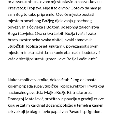
prvu svetu misu na ovom mjestu slavimo na svetkovinu
Presvetog Trojstva. Nije li to divno? Gotovo da nam je
sam Bog to tako pripremio. Ovo će mjesto postati
mjestom posebnog Božjeg djelovanja, posebnog
povezivanja čovjeka s Bogom, posebnog zajedništva
Boga i čovjeka. Ova crkva će biti Božja i vaša i zato
braćo i sestre neka svaka obitelj, svaki stanovnik
Stubičkih Toplica osjeti unutarnju povezanost s ovim
mjestom i neka učini da na konkretan način budete vi i
vaše obitelji prisutni u gradnji ove Božje i vaše kuće.“
Nakon molitve vjernika, dekan Stubičkog dekanata,
kojem pripada župa Stubičke Toplice, rektor Hrvatskog
nacionalnog svetišta Majke Božje Bistričke preč.
Domagoj Matošević, pročitao je povelju o gradnji crkve
koju je zatim kardinal Bozanić položio u temeljni kamen
crkve koji je blagoslovio papa Ivan Pavao II. prigodom