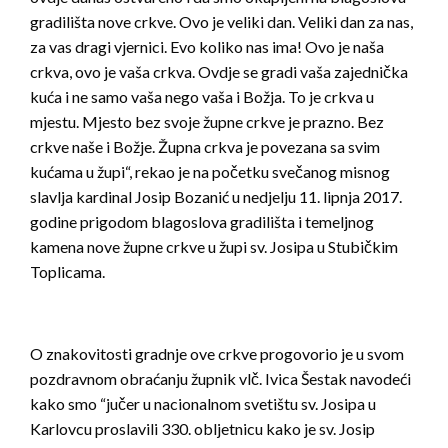
gradilišta nove crkve. Ovo je veliki dan. Veliki dan za nas,
za vas dragi vjernici. Evo koliko nas ima! Ovo je naša
crkva, ovo je vaša crkva. Ovdje se gradi vaša zajednička
kuća i ne samo vaša nego vaša i Božja. To je crkva u
mjestu. Mjesto bez svoje župne crkve je prazno. Bez
crkve naše i Božje. Župna crkva je povezana sa svim
kućama u župi“, rekao je na početku svečanog misnog
slavlja kardinal Josip Bozanić u nedjelju 11. lipnja 2017.
godine prigodom blagoslova gradilišta i temeljnog
kamena nove župne crkve u župi sv. Josipa u Stubičkim
Toplicama.
O znakovitosti gradnje ove crkve progovorio je u svom
pozdravnom obraćanju župnik vlč. Ivica Šestak navodeći
kako smo “jučer u nacionalnom svetištu sv. Josipa u
Karlovcu proslavili 330. obljetnicu kako je sv. Josip