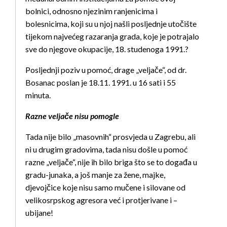
bolnici, odnosno njezinim ranjenicima i
bolesnicima, koji su u njoj našli posljednje utočište
tijekom najvećeg razaranja grada, koje je potrajalo
sve do njegove okupacije, 18. studenoga 1991.?
Posljednji poziv u pomoć, drage „veljače“, od dr.
Bosanac poslan je 18.11. 1991. u 16 sati i 55
minuta.
Razne veljače nisu pomogle
Tada nije bilo „masovnih“ prosvjeda u Zagrebu, ali
ni u drugim gradovima, tada nisu došle u pomoć
razne „veljače“, nije ih bilo briga što se to događa u
gradu-junaka, a još manje za žene, majke,
djevojčice koje nisu samo mučene i silovane od
velikosrpskog agresora već i protjerivane i –
ubijane!