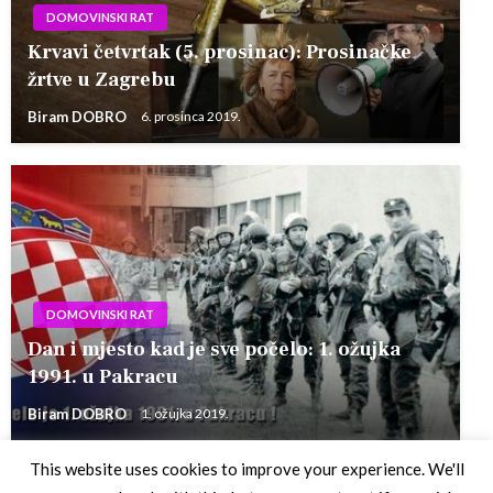
DOMOVINSKI RAT
Krvavi četvrtak (5. prosinac): Prosinačke
žrtve u Zagrebu
Biram DOBRO
6. prosinca 2019.
DOMOVINSKI RAT
Dan i mjesto kad je sve počelo: 1. ožujka
1991. u Pakracu
Biram DOBRO
1. ožujka 2019.
This website uses cookies to improve your experience. We'll