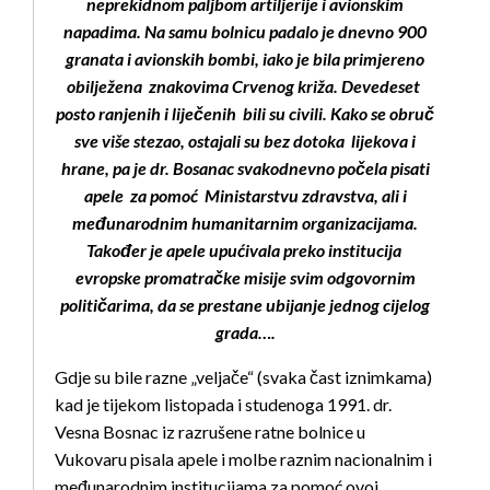
neprekidnom paljbom artiljerije i avionskim
napadima. Na samu bolnicu padalo je dnevno 900
granata i avionskih bombi, iako je bila primjereno
obilježena znakovima Crvenog križa. Devedeset
posto ranjenih i liječenih bili su civili. Kako se obruč
sve više stezao, ostajali su bez dotoka lijekova i
hrane, pa je dr. Bosanac svakodnevno počela pisati
apele za pomoć Ministarstvu zdravstva, ali i
međunarodnim humanitarnim organizacijama.
Također je apele upućivala preko institucija
evropske promatračke misije svim odgovornim
političarima, da se prestane ubijanje jednog cijelog
grada….
Gdje su bile razne „veljače“ (svaka čast iznimkama)
kad je tijekom listopada i studenoga 1991. dr.
Vesna Bosnac iz razrušene ratne bolnice u
Vukovaru pisala apele i molbe raznim nacionalnim i
međunarodnim institucijama za pomoć ovoj