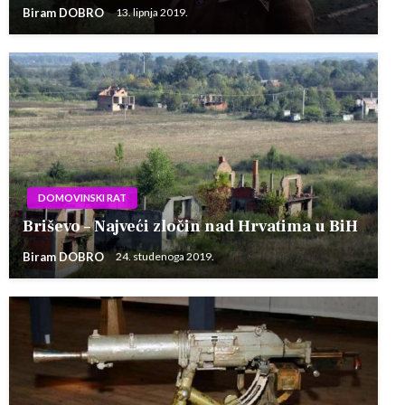
Biram DOBRO
13. lipnja 2019.
DOMOVINSKI RAT
Briševo – Najveći zločin nad Hrvatima u BiH
Biram DOBRO
24. studenoga 2019.