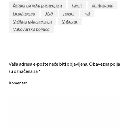
četnici i srpska paravojska
Civili
dr. Bosanac
Grad heroja
JNA
nevini
rat
Velikosrpska agresija
Vukovar
Vukovarska bolnica
LEAVE A RESPONSE
Vaša adresa e-pošte neće biti objavljena.
Obavezna polja
su označena sa
*
Komentar