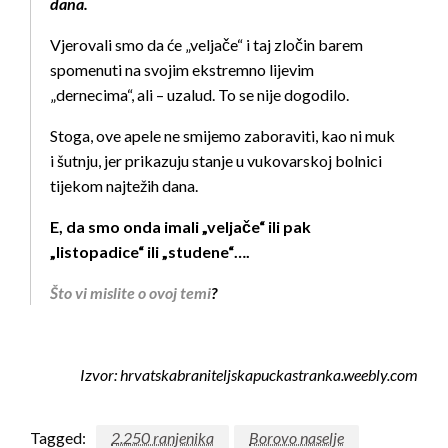
dana.
Vjerovali smo da će „veljače“ i taj zločin barem
spomenuti na svojim ekstremno lijevim
„dernecima“, ali – uzalud. To se nije dogodilo.
Stoga, ove apele ne smijemo zaboraviti, kao ni muk
i šutnju, jer prikazuju stanje u vukovarskoj bolnici
tijekom najtežih dana.
E, da smo onda imali „veljače“ ili pak
„listopadice“ ili „studene“….
Što vi mislite o ovoj temi
?
Izvor: hrvatskabraniteljskapuckastranka.weebly.com
Tagged:
2.250 ranjenika
Borovo naselje