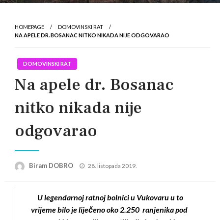
HOMEPAGE
DOMOVINSKI RAT
NA APELE DR. BOSANAC NITKO NIKADA NIJE ODGOVARAO
DOMOVINSKI RAT
Na apele dr. Bosanac
nitko nikada nije
odgovarao
Posted
Biram DOBRO
28. listopada 2019.
on
U legendarnoj ratnoj bolnici u Vukovaru u to
vrijeme bilo je liječeno oko 2.250 ranjenika pod