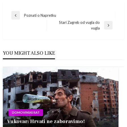
Navigacija
Poznati o Napretku
Previous
Stari Zagreb od vugla do
Post
objava
Next
vugla
Post
YOU MIGHT ALSO LIKE
DOMOVINSKI RAT
Vukovar: Hrvati ne zaboravimo!