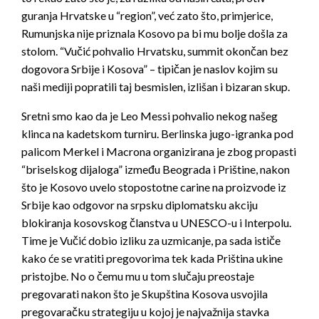
guranja Hrvatske u “region”, već zato što, primjerice,
Rumunjska nije priznala Kosovo pa bi mu bolje došla za
stolom. “Vučić pohvalio Hrvatsku, summit okončan bez
dogovora Srbije i Kosova” – tipičan je naslov kojim su
naši mediji popratili taj besmislen, izlišan i bizaran skup.
Sretni smo kao da je Leo Messi pohvalio nekog našeg
klinca na kadetskom turniru. Berlinska jugo-igranka pod
palicom Merkel i Macrona organizirana je zbog propasti
“briselskog dijaloga” između Beograda i Prištine, nakon
što je Kosovo uvelo stopostotne carine na proizvode iz
Srbije kao odgovor na srpsku diplomatsku akciju
blokiranja kosovskog članstva u UNESCO-u i Interpolu.
Time je Vučić dobio izliku za uzmicanje, pa sada ističe
kako će se vratiti pregovorima tek kada Priština ukine
pristojbe. No o čemu mu u tom slučaju preostaje
pregovarati nakon što je Skupština Kosova usvojila
pregovaračku strategiju u kojoj je najvažnija stavka