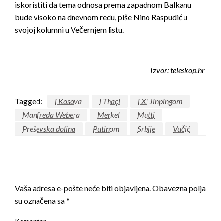
iskoristiti da tema odnosa prema zapadnom Balkanu
bude visoko na dnevnom redu, piše Nino Raspudić u
svojoj kolumni u Večernjem listu.
Izvor: teleskop.hr
Tagged:
i Kosova
i Thaçi
i Xi Jinpingom
Manfreda Webera
Merkel
Mutti
Preševska dolina
Putinom
Srbije
Vučić
LEAVE A RESPONSE
Vaša adresa e-pošte neće biti objavljena.
Obavezna polja
su označena sa
*
Komentar