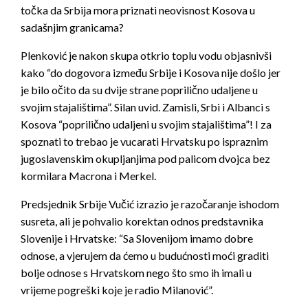
točka da Srbija mora priznati neovisnost Kosova u
sadašnjim granicama?
Plenković je nakon skupa otkrio toplu vodu objasnivši
kako “do dogovora između Srbije i Kosova nije došlo jer
je bilo očito da su dvije strane poprilično udaljene u
svojim stajalištima”. Silan uvid. Zamisli, Srbi i Albanci s
Kosova “poprilično udaljeni u svojim stajalištima”! I za
spoznati to trebao je vucarati Hrvatsku po ispraznim
jugoslavenskim okupljanjima pod palicom dvojca bez
kormilara Macrona i Merkel.
Predsjednik Srbije Vučić izrazio je razočaranje ishodom
susreta, ali je pohvalio korektan odnos predstavnika
Slovenije i Hrvatske: “Sa Slovenijom imamo dobre
odnose, a vjerujem da ćemo u budućnosti moći graditi
bolje odnose s Hrvatskom nego što smo ih imali u
vrijeme pogreški koje je radio Milanović”.