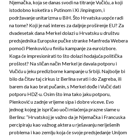
Njemačka, koja se danas svodi na titranje Vučiću, a koji
istodobno koketira s Putinom i Xi Jinpingom, i
podržavanje unitarizma u BiH. Što Hrvatska uopće radi
na tome? Koji je naš interes za daljnje proširenje EU? Za
dvadesetak dana Merkel dolazi u Hrvatsku u društvu
predsjednika Europske pučke stranke Manfreda Webera
pomoći Plenkoviću u finišu kampanje za euroizbore.
Koga će impresionirati to što dolazi hodajuća politička
prošlost? Na sličan način Merkel je davala potporu i
Vučiću u jeku predizborne kampanje u Srbiji. Najbolje bi
bilo da čitav taj cirkus iz Berlina svrati i do Zagreba, ili
barem da kao brat pučanin, s Merkel dođe i Vučić dati
potporu HDZ-u. Osim što ima tako jaku potporu,
Plenković u zadnje vrijeme sipa i dobre viceve. Evo
jednog kojeg je ispričao uoči mlaćenja prazne slame u
Berlinu: “Hrvatskoj je važno da je Njemačka i Francuska
percipiraju kao važnog aktera u rješavanju neriješenih
problema i kao zemlju koja će svoje predsjedanje Unijom