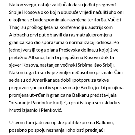
Nakon svega, ostaje zaključak da su jedini pregovori
Srbije i Kosova oko kojih ubuduće vrijedi naćuliti uho oni
u kojima se bude spominjala razmjena teritorija. Vučić i
Thaçi su prošlog ljeta na konferenciji u austrijskom
Alpbachu prvi put objavili da razmatraju promjenu
granica kao dio sporazuma o normalizaciji odnosa. Po
jednoj verziji toga plana Preševska dolina, u kojoj žive
pretežno Albanci, bila bi prepuštena Kosovu dok bi
sjever Kosova, nastanjen većinski Srbima išao Srbiji.
Nakon toga bi se dvije zemlje međusobno priznale. Čini
se da su od Amerikanaca dobili potporu za takve
pregovore, no protiv sporazuma je Berlin, jer bi po njima
promjena utvrđenih granica na Balkanu predstavljala
“otvaranje Pandorine kutije”, a protiv toga se u skladu s
Mutti izjasnio i Plenković.
U svom tom jadu europske politike prema Balkanu,
posebno po spoju neznanja i oholosti prednjači