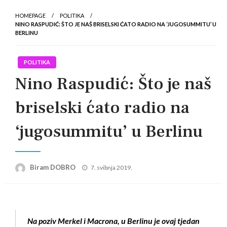
HOMEPAGE
POLITIKA
NINO RASPUDIĆ: ŠTO JE NAŠ BRISELSKI ĆATO RADIO NA ‘JUGOSUMMITU’ U
BERLINU
POLITIKA
Nino Raspudić: Što je naš
briselski ćato radio na
‘jugosummitu’ u Berlinu
Posted
Biram DOBRO
7. svibnja 2019.
on
Na poziv Merkel i Macrona, u Berlinu je ovaj tjedan