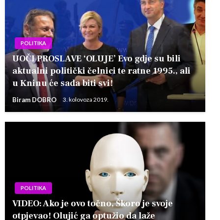
POLITIKA
UOČI PROSLAVE ‘OLUJE’ Evo gdje su bili
aktualni politički čelnici te ratne 1995., ali
u Kninu će sada biti svi!
Biram DOBRO
3. kolovoza 2019.
POLITIKA
VIDEO: Ako je ovo točno, Škoro je svoje
otpjevao! Olujić ga optužio da laže