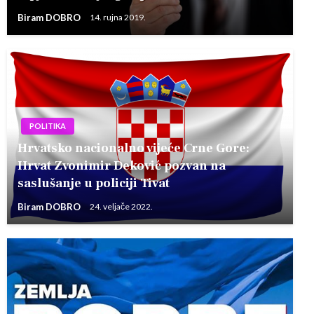
Biram DOBRO
14. rujna 2019.
POLITIKA
Hrvatsko nacionalno vijeće Crne Gore:
Hrvat Zvonimir Deković pozvan na
saslušanje u policiji Tivat
Biram DOBRO
24. veljače 2022.