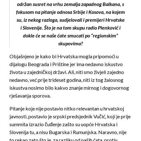
održan susret na vrhu zemalja zapadnog Balkana, s
fokusom na pitanje odnosa Srbije i Kosova, na kojem
su, iz nekog razloga, sudjelovali i premijeri Hrvatske
i Slovenije. Što je na tom skupu radio Plenković i
dokle će se naše ćate smucati po “regionskim”
skupovima?
Objašnjeno je kako bi Hrvatska mogla pripomoći u
dijalogu Beograda i Prištine jer ima nedavno iskustvo
života u zajedničkoj državi. Ali, niti smo živjeli zajedno
nedavno, već prije trideset godina, niti iz tog žalosnog
iskustva nosimo bilo kakvo znanje mirnog i dogovornog
rješavanja sporova.
Pitanje koje nije postavio nitko relevantan u hrvatskoj
javnosti, postavio je srpski predsjednik Vučić, koji je prije
summita izrazio čuđenje zašto su uopće Hrvatska i
Slovenija tu, a nisu Bugarska i Rumunjska. Naravno, nije
to rekao zato što je, za razliku od naših ćata, protiv