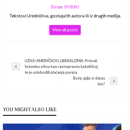
Biram DOBRO
Tekstovi Uredništva, gostujućih autora ili iz drugih medija.
View all posts
Navigacija
UŽASI AMERIČKOG LIBERALIZMA: Priznali
Sotoninu crkvu kao ravnopravnu katoličkoj,
Previous
objava
te je oslobodili plaćanja poreza
Post
Bože, gdje si danas
Next
bio?
Post
YOU MIGHT ALSO LIKE