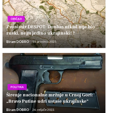
OBIČAJI
Zvonimir DESPOT: Donbas nikad nije bio
ruski, nego jedino ukrajinski! ?
Biram DOBRO
10. prosinca 2025.
POLITIKA
Širenje nacionalne mržnje u Crnoj Gori:
„Bravo Putine udri ustaše ukrajinske“
Biram DOBRO
26. veljače 2022.