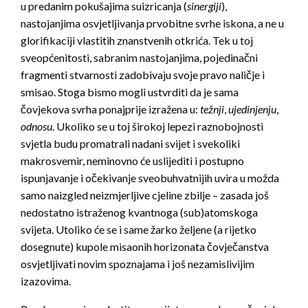
u predanim pokušajima suizricanja (
sinergiji
),
nastojanjima osvjetljivanja prvobitne svrhe iskona, a ne u
glorifikaciji vlastitih znanstvenih otkrića. Tek u toj
sveopćenitosti, sabranim nastojanjima, pojedinačni
fragmenti stvarnosti zadobivaju svoje pravo naličje i
smisao. Stoga bismo mogli ustvrditi da je sama
čovjekova svrha ponajprije izražena u:
težnji
,
ujedinjenju
,
odnosu
. Ukoliko se u toj širokoj lepezi raznobojnosti
svjetla budu promatrali nadani svijet i svekoliki
makrosvemir, neminovno će uslijediti i postupno
ispunjavanje i očekivanje sveobuhvatnijih uvira u možda
samo naizgled neizmjerljive cjeline zbilje – zasada još
nedostatno istraženog kvantnoga (sub)atomskoga
svijeta. Utoliko će se i same žarko željene (a rijetko
dosegnute) kupole misaonih horizonata čovječanstva
osvjetljivati novim spoznajama i još nezamislivijim
izazovima.