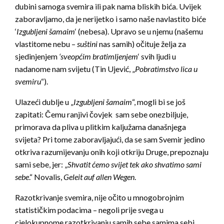
dubini samoga svemira ili pak nama bliskih bića. Uvijek
zaboravljamo, da je nerijetko i samo naše navlastito biće
‘
Izgubljeni šamaim
‘ (nebesa). Upravo se u njemu (našemu
vlastitome nebu –
suštini
nas samih) očituje želja za
sjedinjenjem
‘sveopćim bratimljenjem
‘ svih ljudi u
nadanome nam svijetu (Tin Ujević, „
Pobratimstvo lica u
svemiru
“).
Ulazeći dublje u „
Izgubljeni šamaim
“, mogli bi se još
zapitati: Čemu ranjivi čovjek sam sebe onezbiljuje,
primorava da pliva u plitkim kaljužama današnjega
svijeta? Pri tome zaboravljajući, da se sam Svemir jedino
otkriva razumijevanju onih koji otkriju Druge, prepoznaju
sami sebe, jer: „
Shvatit ćemo svijet tek ako shvatimo sami
sebe
.“ Novalis,
Geleit auf allen Wegen
.
Razotkrivanje svemira, nije očito u mnogobrojnim
statističkim podacima – negoli prije svega u
cjelokupnome razotkrivanju samih sebe samima sebi.