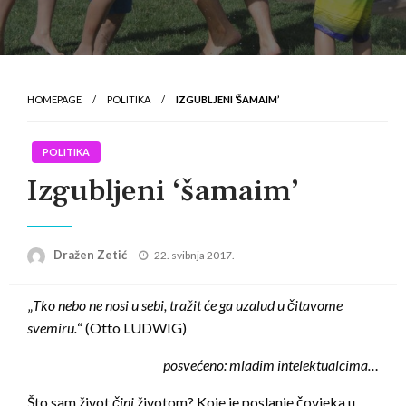
HOMEPAGE
POLITIKA
IZGUBLJENI ‘ŠAMAIM’
POLITIKA
Izgubljeni ‘šamaim’
Posted
Dražen Zetić
22. svibnja 2017.
on
„
Tko nebo ne nosi u sebi, tražit će ga uzalud u čitavome
svemiru.
“ (Otto LUDWIG)
posvećeno: mladim intelektualcima…
Što sam život
čini
životom? Koje je poslanje čovjeka u