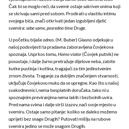
Čak bi se moglo reći, da svemir ostaje
sakriven
onima koji
se skrivaju sami pred sobom. Prodirati u vlastitu intimu
svojega bića, znači otkrivati jedan izgubljeni djelić
svemira:
sebe same, posredno time Druge.
U početku bijaše
odnos
. (M. Buber) Glasno odjekuje u
našoj podsvijesti ta pradavna zaboravljena čovjekova
spoznaja. Usprkos tomu,
Homo viator
(Čovjek putnik) ne
posustaje, i dalje žurno pretražuje dijelove neba, zabite
kutke pustinja i kotlina, tragajući za tim jedinstvenim
zrnom života. Traganje za dubljim značenjem stvarnosti,
uključuje čovjekovu muku da se upregne. Kao što u našoj
svakodnevnici, nema besplatnih doručaka, tako ni u
spoznajnim previranjima nema lakih i bezbolnih uvira.
Pred nama svima i dalje strši izazov, naći svoje mjesto u
svemiru. Ostaje samo pitanje: koliko se daleko možemo
uprijeti bez snage Drugih? Putovati mišlju na rubove
svemira jedino se može snagom Drugih.