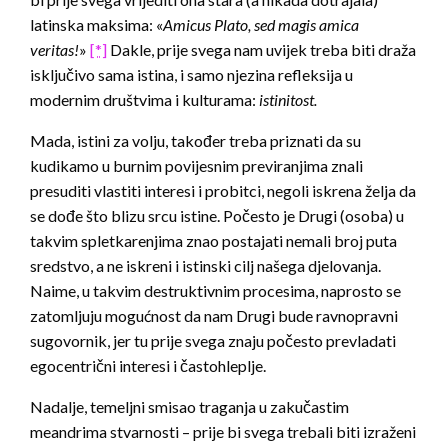
latinska maksima: «
Amicus Plato, sed magis amica
veritas!
»
[*]
Dakle, prije svega nam uvijek treba biti draža
isključivo sama istina, i samo njezina refleksija u
modernim društvima i kulturama:
istinitost.
Mada, istini za volju, također treba priznati da su
kudikamo u burnim povijesnim previranjima znali
presuditi vlastiti interesi i probitci, negoli iskrena želja da
se dođe što blizu srcu istine. Počesto je Drugi (osoba) u
takvim spletkarenjima znao postajati nemali broj puta
sredstvo, a ne iskreni i istinski cilj našega djelovanja.
Naime, u takvim destruktivnim procesima, naprosto se
zatomljuju mogućnost da nam Drugi bude ravnopravni
sugovornik, jer tu prije svega znaju počesto prevladati
egocentrični interesi i častohleplje.
Nadalje, temeljni smisao traganja u zakučastim
meandrima stvarnosti – prije bi svega trebali biti izraženi