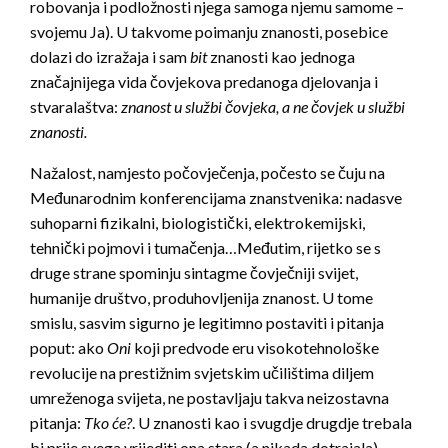
robovanja i podložnosti njega samoga njemu samome –
svojemu Ja). U takvome poimanju znanosti, posebice
dolazi do izražaja i sam
bit
znanosti kao jednoga
značajnijega vida čovjekova predanoga djelovanja i
stvaralaštva:
znanost u službi čovjeka, a ne čovjek u službi
znanosti.
Nažalost, namjesto počovječenja, počesto se čuju na
Međunarodnim konferencijama znanstvenika: nadasve
suhoparni fizikalni, biologistički, elektrokemijski,
tehnički pojmovi i tumačenja…Međutim, rijetko se s
druge strane spominju sintagme čovječniji svijet,
humanije društvo, produhovljenija znanost. U tome
smislu, sasvim sigurno je legitimno postaviti i pitanja
poput: ako
Oni
koji predvode eru visokotehnološke
revolucije na prestižnim svjetskim učilištima diljem
umreženoga svijeta, ne postavljaju takva neizostavna
pitanja:
Tko će?
. U znanosti kao i svugdje drugdje trebala
bi prije svega vrijediti ona stara (a nikada dotrajala)