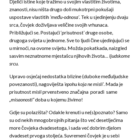
Djelići istine koje tražimo u svojim vlastitim životima,
znanosti, nisu ništa drugo doli mukotrpni pokušaji
uspostave vlastitih
‘među-odnosa’
. Tek u sjedinjenju dvaju
srca, čovjek doživljava veličine svojih vrhunaca.
Približujući se. Postajući ‘prisutnost’ druge osobe,
drugoga svijeta u jednome. Sve to ljudi čine ujedinjujući se
u mirnoći, na ovome svijetu. Možda pokatkada, naizgled
sasvim neznatnome mjestašcu njihovih života…
ljudskome
srcu.
Upravo osjećaj nedostatka blizine (duboke međuljudske
povezanosti), nagoviješta
‘epohu koja ne misli’
. Mada je
prisutnost
misli
prvenstveno značajna poradi same
„misaonosti“
doba u kojemu živimo!
Gdje su polazišta? Odakle krenuti u ne(s)poznato? Samo
su od nekih mnogobrojnih pitanja što već desetljećima
more čovjeka dvadesetoga, i sada već dobrim djelom
dvadeset prvoga stoljeća. Suvremeni čovjek je u sebi