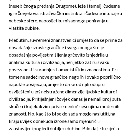
(nesebičnoga predanja Drugome), leže i temelji čudesne
igre čovjekova istraživačka instinkta i čudesne intuicije u
nebeske sfere, naposljetku misaonoga poniranja u
vlastite dubine.
Međutim, suvremeni znanstvenici umjesto da se prime za
dosadašnje izrasle grančice i svega onoga što je
dosadašnja povijest mišljenja grčevito iznjedrila u
analima kultura i civilizacija, nerijetko zatiru svaku
povezanost i suradnju s humanističkim znanostima. Pri
tome ne sadeći nove grančice, nego ih i ovako poprilično
napukle posijecaju, umjesto da se od njih odupru
osviješteni u još neistražene dimenzije ljudske kulture i
civilizacije. Pritiješnjeni čovjek danas je nemali broj puta
skučen i kojekakvim ‘privremenim’ rješenjima modernih
znanosti. No, kao što bi se do sada moglo naslutiti, na
kraju uvijek odnekuda izrone samo mjehurići, i
zaustavljeni pogledi dublje u dubinu. Bilo da je tu riječ o