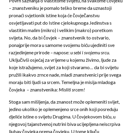
Povrh saznanja o vlastitome svijetu, na svakome čovjeku
– znanstveniku je pomalo teško breme da uznastoji
pronaći svjetionik istine koja će čovječanstvu
osvjetljavati put do Istine cjelokupnoga Jedinstva s
vlastitim malim (mikro) i velikim (makro) poretkom
svijeta. No, da bi čovjek – znanstvenik to ostvario,
ponajprije mora u samome svojemu biću ujediniti sve
razjedinjene prirode – napose:
u sebi i svojemu srcu
.
Uključivši osjećaj za vrijeme u kojemu živimo, ljude za
koje istražujemo, svijet za koji stvaramo… da bi svijetu
pružili ikakvo zrnce nade, mladi znanstvenici prije svega
moraju biti ljudi sa srcem. Temeljna je misija mladoga
čovjeka – znanstvenika:
Misliti srcem!
Stoga sam mišljenja, da znanost može oplemeniti svijet,
jedino ukoliko je oplemenjeno srce onih koji posreduju
djeliće istine o svijetu Drugima. U čovjekovom biću, u
njegovoj tajanstvenoj nutrini biva ucijepljena neiscrpiva
ljubav čovjeka prema čovjeku. U tome ključu