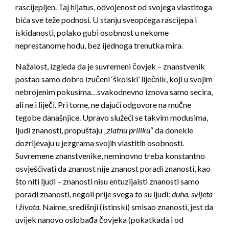
rascijepljen. Taj hijatus, odvojenost od svojega vlastitoga
bića sve teže podnosi. U stanju sveopćega rascijepa i
iskidanosti, polako gubi osobnost u nekome
neprestanome hodu, bez ijednoga trenutka mira.
Nažalost, izgleda da je suvremeni čovjek – znanstvenik
postao samo dobro izučeni ‘školski’ liječnik, koji u svojim
nebrojenim pokusima…svakodnevno iznova samo secira,
ali ne i liječi. Pri tome, ne dajući odgovore na mučne
tegobe današnjice. Upravo služeći se takvim modusima,
ljudi znanosti, propuštaju „
zlatnu priliku
“ da donekle
dozrijevaju u jezgrama svojih vlastitih osobnosti.
Suvremene znanstvenike, neminovno treba konstantno
osvješćivati da znanost nije znanost poradi znanosti, kao
što niti ljudi – znanosti nisu entuzijaisti znanosti samo
poradi znanosti, negoli prije svega to su ljudi:
duha, svijeta
i života
.
Naime, središnji (istinski) smisao znanosti, jest da
uvijek nanovo oslobađa čovjeka (pokatkada i od