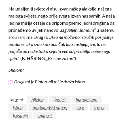
Najudaljeniji svjetovi nisu izvan naše galaksije, našega
maloga svijeta, nego prije svega izvan nas samih. A naša
jedina misija ostaje da pripomognemo jedni drugima da
pronađemo uvijek nanovo „
Izgubljeni šamaim
“ u našemu
srcu i srcima Drugih: „
Ako ne možemo istražiti posljednje
bezdane i ako smo katkada čak kao zaslijepljeni, to ne
potječe od nedostatka svjetla već od preobilja nebeskoga
sjaja.
“ (B. HÄRING,
„Kristov zakon“
)
Shalom!
[*]
Dragi mi je Platon, ali mi je draža istina.
Tagged:
blizina
čovjek
humanizam
istina
međuljudski odnos
srce
susret
traganje
znanost