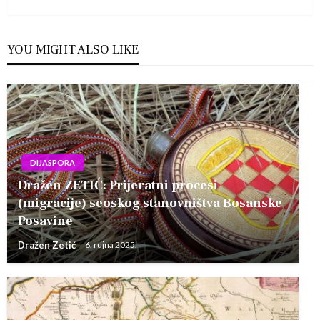
Post
YOU MIGHT ALSO LIKE
DIJASPORA
Dražen ZETIĆ: Prijeratni procesi
(migracije) seoskog stanovništva Bosanske
Posavine
Dražen Zetić
6. rujna 2025.