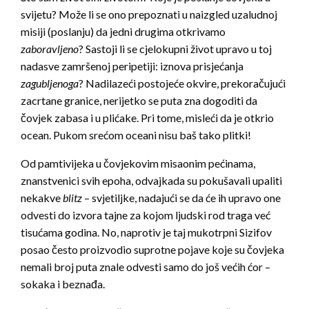
svijetu? Može li se ono prepoznati u naizgled uzaludnoj
misiji (poslanju) da jedni drugima otkrivamo
zaboravljeno
? Sastoji li se cjelokupni život upravo u toj
nadasve zamršenoj peripetiji: iznova prisjećanja
zagubljenoga
? Nadilazeći postojeće okvire, prekoračujući
zacrtane granice, nerijetko se puta zna dogoditi da
čovjek zabasa i u plićake. Pri tome, misleći da je otkrio
ocean. Pukom srećom oceani nisu baš tako plitki!
Od pamtivijeka u čovjekovim misaonim pećinama,
znanstvenici svih epoha, odvajkada su pokušavali upaliti
nekakve
blitz
– svjetiljke, nadajući se da će ih upravo one
odvesti do izvora tajne za kojom ljudski rod traga već
tisućama godina. No, naprotiv je taj mukotrpni Sizifov
posao često proizvodio suprotne pojave koje su čovjeka
nemali broj puta znale odvesti samo do još većih ćor –
sokaka i beznađa.