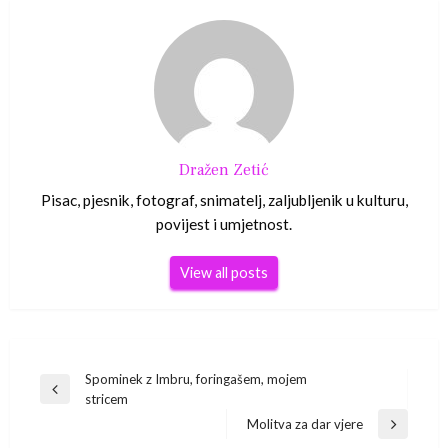
Dražen Zetić
Pisac, pjesnik, fotograf, snimatelj, zaljubljenik u kulturu,
povijest i umjetnost.
View all posts
Navigacija
Spominek z Imbru, foringašem, mojem
Previous
stricem
Post
objava
Molitva za dar vjere
Next