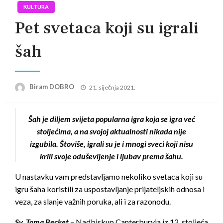
KULTURA
Pet svetaca koji su igrali
šah
Posted
Biram DOBRO
21. siječnja 2021.
on
Šah je diljem svijeta popularna igra koja se igra već
stoljećima, a na svojoj aktualnosti nikada nije
izgubila. Štoviše, igrali su je i mnogi sveci koji nisu
krili svoje oduševljenje i ljubav prema šahu.
U nastavku vam predstavljamo nekoliko svetaca koji su
igru šaha koristili za uspostavljanje prijateljskih odnosa i
veza, za slanje važnih poruka, ali i za razonodu.
Sv. Toma Becket
– Nadbiskup Canterburyja iz 12. stoljeća