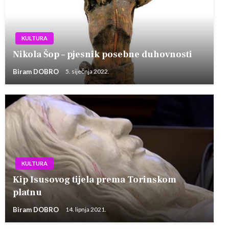
KULTURA
Nikola Šop – pjesnik posebne duhovnosti
Biram DOBRO
5. siječnja 2022.
KULTURA
Kip Isusovog tijela prema Torinskom
platnu
Biram DOBRO
14. lipnja 2021.