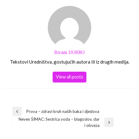
Biram DOBRO
Tekstovi Uredništva, gostujućih autora ili iz drugih medija.
View all posts
Navigacija
Prova – zdravi kruh naših baka i djedova
Previous
Neven ŠIMAC: Sestrica voda – blagoslov, dar
Post
objava
Next
i obveza
Post