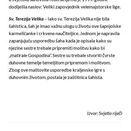
dodijelila naslov: Veliki zapovjednik velemajstorske lige.
Sv. Terezija Velika
– Iako sv. Terezija Velika nije bila
šahistica, šah je imao važnu ulogu u životu ove šapnjolske
karmelićanke i crkvene naučiteljice. Jednom je napravila
zapanjujuću usporedbu šaha kada je opisala kako su
njezine sestre trebale pripremiti molitvu kako bi
„matirale Gospodina”. Sestre su trebale stvoriti čvrste
duhovne temelje temeljitom pripremom i molitvom.
Zbog ove maštovite usporedbe kraljevske igre s
duhovnim životom, postala je zaštitnica šahista.
Izvor:
Svjetlo riječi