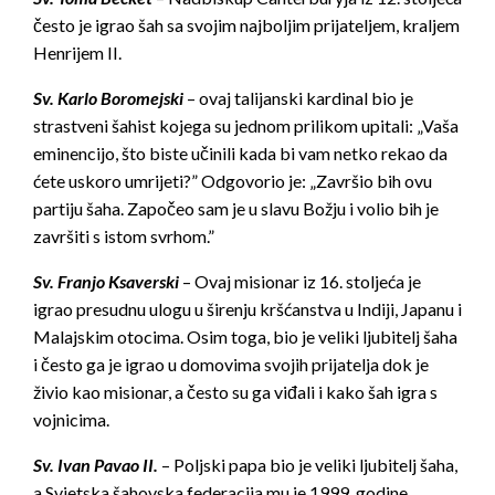
često je igrao šah sa svojim najboljim prijateljem, kraljem
Henrijem II.
Sv. Karlo Boromejski
– ovaj talijanski kardinal bio je
strastveni šahist kojega su jednom prilikom upitali: „Vaša
eminencijo, što biste učinili kada bi vam netko rekao da
ćete uskoro umrijeti?” Odgovorio je: „Završio bih ovu
partiju šaha. Započeo sam je u slavu Božju i volio bih je
završiti s istom svrhom.”
Sv. Franjo Ksaverski
– Ovaj misionar iz 16. stoljeća je
igrao presudnu ulogu u širenju kršćanstva u Indiji, Japanu i
Malajskim otocima. Osim toga, bio je veliki ljubitelj šaha
i često ga je igrao u domovima svojih prijatelja dok je
živio kao misionar, a često su ga viđali i kako šah igra s
vojnicima.
Sv. Ivan Pavao II.
– Poljski papa bio je veliki ljubitelj šaha,
a Svjetska šahovska federacija mu je 1999. godine