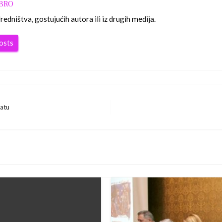
OBRO
edništva, gostujućih autora ili iz drugih medija.
posts
ratu