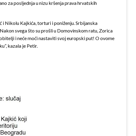
no za posljednja u nizu kršenja prava hrvatskih
ć i Nikolu Kajkića, torturi i poniženju. Srbijanska
a. Nakon svega što su prošli u Domovinskom ratu, Zorica
obitelji i neće moći nastaviti svoj europski put! O ovome
”, kazala je Petir.