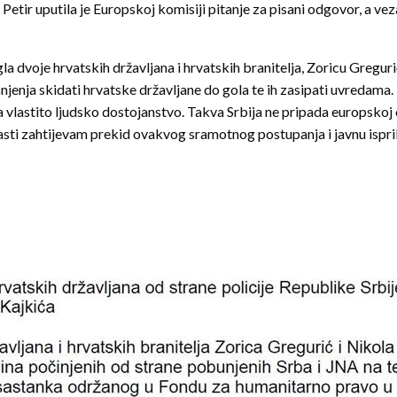
ir uputila je Europskoj komisiji pitanje za pisani odgovor, a veza
rgla dvoje hrvatskih državljana i hrvatskih branitelja, Zoricu Greguri
šnjenja skidati hrvatske državljane do gola te ih zasipati uvredam
a vlastito ljudsko dostojanstvo. Takva Srbija ne pripada europskoj 
asti zahtijevam prekid ovakvog sramotnog postupanja i javnu ispriku