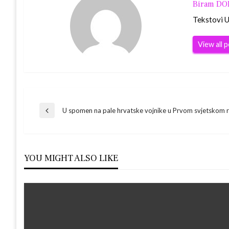
Biram D
Tekstovi Ur
View all 
Navigacija
U spomen na pale hrvatske vojnike u Prvom svjetskom 
Previous
Post
objava
YOU MIGHT ALSO LIKE