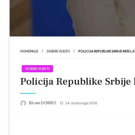
HOMEPAGE
DOBRE VIJESTI
POLICIJA REPUBLIKE SRBIJE KRŠI
DOBRE VIJESTI
Policija Republike Srbije
Posted
Biram DOBRO
14. studenoga 2018.
on