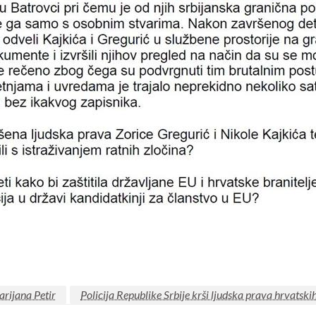
rijana Petir
Policija Republike Srbije krši ljudska prava hrvatski