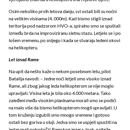
Osim nekoliko prvih letova danju, svi ostali bili su noćni
na velikim visinama (4. 000m). Kad bismo stigli iznad
teritorija pod nadzorom HVO-a, spiralno smo se spuštali
između brda na improviziranu sletnu stazu. Letjelo se i po
lošem vremenu, po snijegu i kada se stvaraju ledeni okovi
na helikopteru.
Let iznad Rame
Na upit da nešto kaže o nekom posebnom letu, pilot
Batalija navodi: – Jedne noći letjeli smo visoko iznad
Rame, ali zbog jakog leda helikopterom se nije moglo
upravljati. Visina leta je bila oko 4.000 metara. Tako
zaleđeni među visokim planinama morali smo se podići
na malo više da bismo helikopterom mogli upravljati. U
tom kruženju izgubili smo mnogo vremene i gotovo
ostali bez goriva u oluji. Jedva smo se uspjeli spustiti na
jedan mali poluotočić Ramskog jezera. Ipak, najteže