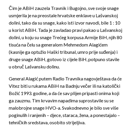
Čim je ABiH zauzela Travnik i Bugojno, sve svoje snage
usmjerila je na preostale hrvatske enklave u Lašvanskoj
dolini, tako da su snage, kako isti izvor navodi, bile 1 : 10
u korist ABiH. Tada je zavladao pravi pakao u Lašvanskoj
dolini, u koju su snage Trećeg korpusa Armije BiH, njih 80
tisuća na čelu sa generalom Mehmedom Alagićem
(kasnije ga optužio Haški tribunal, umro prije suđenja) i
druge snage ABiH, gotovo iz cijele BiH, potpuno stavile
u obruč Lašvansku dolinu.
General Alagić putem Radio Travnika nagovještava da će
Vitez biti u rukama ABiH na Badnju večer ili na katolički
Božić 1993. godine, a da će sav plijen pripasti onima koji
ga zauzmu. Tim krvavim napadima suprostavile su se
malobrojne snage HVO-a. Svakodnevno je bilo sve više
poginulih i ranjenih – djece, staraca, žena, a ponestajalo –
tehničkih sredstava, osobito strijeljiva.