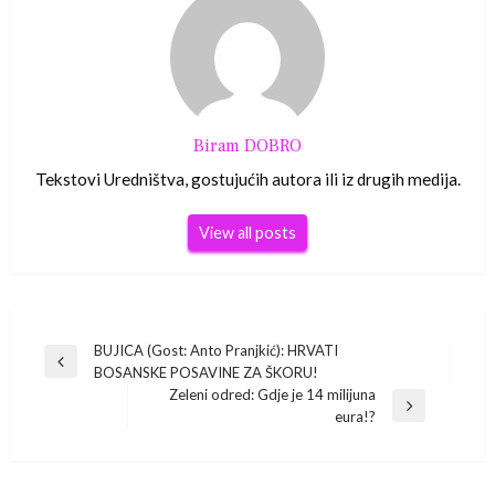
Biram DOBRO
Tekstovi Uredništva, gostujućih autora ili iz drugih medija.
View all posts
Navigacija
BUJICA (Gost: Anto Pranjkić): HRVATI
Previous
BOSANSKE POSAVINE ZA ŠKORU!
Post
objava
Zeleni odred: Gdje je 14 milijuna
Next
eura!?
Post