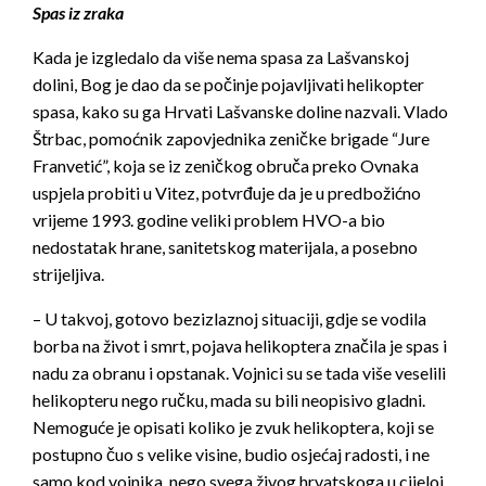
Spas iz zraka
Kada je izgledalo da više nema spasa za Lašvanskoj
dolini, Bog je dao da se počinje pojavljivati helikopter
spasa, kako su ga Hrvati Lašvanske doline nazvali. Vlado
Štrbac, pomoćnik zapovjednika zeničke brigade “Jure
Franvetić”, koja se iz zeničkog obruča preko Ovnaka
uspjela probiti u Vitez, potvrđuje da je u predbožićno
vrijeme 1993. godine veliki problem HVO-a bio
nedostatak hrane, sanitetskog materijala, a posebno
strijeljiva.
– U takvoj, gotovo bezizlaznoj situaciji, gdje se vodila
borba na život i smrt, pojava helikoptera značila je spas i
nadu za obranu i opstanak. Vojnici su se tada više veselili
helikopteru nego ručku, mada su bili neopisivo gladni.
Nemoguće je opisati koliko je zvuk helikoptera, koji se
postupno čuo s velike visine, budio osjećaj radosti, i ne
samo kod vojnika, nego svega živog hrvatskoga u cijeloj