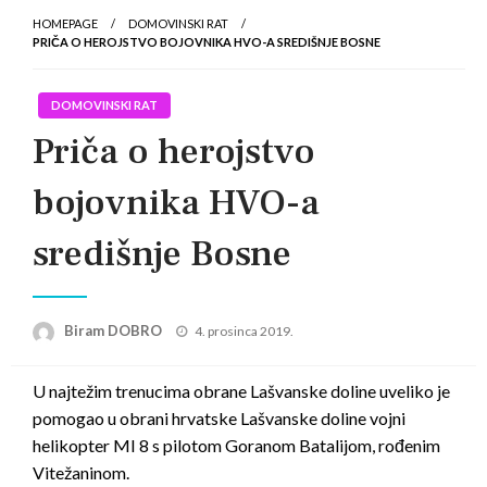
HOMEPAGE
DOMOVINSKI RAT
PRIČA O HEROJSTVO BOJOVNIKA HVO-A SREDIŠNJE BOSNE
DOMOVINSKI RAT
Priča o herojstvo
bojovnika HVO-a
središnje Bosne
Posted
Biram DOBRO
4. prosinca 2019.
on
U najtežim trenucima obrane Lašvanske doline uveliko je
pomogao u obrani hrvatske Lašvanske doline vojni
hel
ikopter MI 8 s pilotom Goranom Batalijom, rođenim
Vitežaninom.