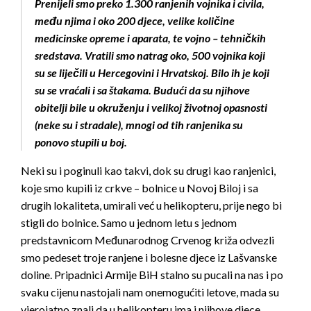
Prenijeli smo preko 1.300 ranjenih vojnika i civila,
među njima i oko 200 djece, velike količine
medicinske opreme i aparata, te vojno – tehničkih
sredstava. Vratili smo natrag oko, 500 vojnika koji
su se liječili u Hercegovini i Hrvatskoj. Bilo ih je koji
su se vraćali i sa štakama. Budući da su njihove
obitelji bile u okruženju i velikoj životnoj opasnosti
(neke su i stradale), mnogi od tih ranjenika su
ponovo stupili u boj.
Neki su i poginuli kao takvi, dok su drugi kao ranjenici,
koje smo kupili iz crkve – bolnice u Novoj Biloj i sa
drugih lokaliteta, umirali već u helikopteru, prije nego bi
stigli do bolnice. Samo u jednom letu s jednom
predstavnicom Međunarodnog Crvenog križa odvezli
smo pedeset troje ranjene i bolesne djece iz Lašvanske
doline. Pripadnici Armije BiH stalno su pucali na nas i po
svaku cijenu nastojali nam onemogućiti letove, mada su
vjerojatno znali da u helikopteru ima i njihove djece.