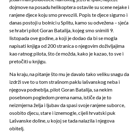
dojmove na posadu helikoptera ostavile su scene nejake i
ranjene djece koju smo prevozili. Popis te djece sigurno i
danas postoji u bolnici u Splitu, kamo su odvežena – sjeća
se hrabri pilot Goran Batalija, kojeg smo snimili 9.
listopada ove godine, a koji je dodao da bi se mogla
napisati knjiga od 200 stranica o njegovim doživljajima
kao ratnog pilota, što će možda, kako je kazao, to sve i
pretočiti u knjigu.
Na kraju, na pitanje što mu je davalo tako veliku snagu da
izdrži sve to u tom strašnom paklu lašvanskog neba i
njegova podneblja, pilot Goran Batalija, sa nekim
posebnom pogledom prema nama, ističe da je to
neizmjerna želja i ljubav da spasi svoje ranjene suborce,
osobito djecu, stare i iznemogle, cijeli hrvatski puk
Lašvanske doline, u kojoj se tada nalazila i njegova
obitelj.