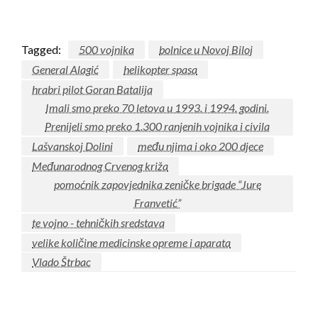
Tagged:
500 vojnika
bolnice u Novoj Biloj
General Alagić
helikopter spasa
hrabri pilot Goran Batalija
Imali smo preko 70 letova u 1993. i 1994. godini.
Prenijeli smo preko 1.300 ranjenih vojnika i civila
Lašvanskoj Dolini
među njima i oko 200 djece
Međunarodnog Crvenog križa
pomoćnik zapovjednika zeničke brigade “Jure
Franvetić”
te vojno - tehničkih sredstava
velike količine medicinske opreme i aparata
Vlado Štrbac