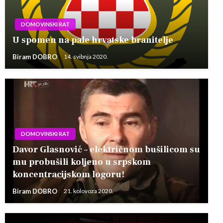
DOMOVINSKI RAT
U spomen na pale hrvatske branitelje
Biram DOBRO
14. svibnja 2020.
DOMOVINSKI RAT
Davor Glasnović – električnom bušilicom su
mu probušili koljeno u srpskom
koncentracijskom logoru!
Biram DOBRO
21. kolovoza 2020.