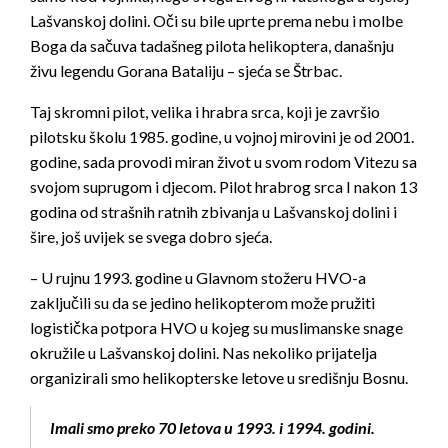
Lašvanskoj dolini. Oči su bile uprte prema nebu i molbe
Boga da sačuva tadašneg pilota helikoptera, današnju
živu legendu Gorana Bataliju – sjeća se Štrbac.
Taj skromni pilot, velika i hrabra srca, koji je završio
pilotsku školu 1985. godine, u vojnoj mirovini je od 2001.
godine, sada provodi miran život u svom rodom Vitezu sa
svojom suprugom i djecom. Pilot hrabrog srca I nakon 13
godina od strašnih ratnih zbivanja u Lašvanskoj dolini i
šire, još uvijek se svega dobro sjeća.
– U rujnu 1993. godine u Glavnom stožeru HVO-a
zaključili su da se jedino helikopterom može pružiti
logistička potpora HVO u kojeg su muslimanske snage
okružile u Lašvanskoj dolini. Nas nekoliko prijatelja
organizirali smo helikopterske letove u središnju Bosnu.
Imali smo preko 70 letova u 1993. i 1994. godini.