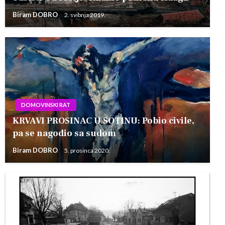
Biram DOBRO
2. svibnja 2019.
DOMOVINSKI RAT
KRVAVI PROSINAC U SOTINU: Pobio civile,
pa se nagodio sa sudom
Biram DOBRO
5. prosinca 2020.