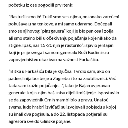
početku iz ose pogodili prvi tenk:
“Rasturili smo ih! Tukli smo se s njima, oni onako zatečeni
pokušavaju na tenkove, a mi samo udaramo. Dočepali
smo se njihovog “pinzgauera” koji je bio pun osa i zolja,
ali smo stalno bili u očekivanju pojačanja koje nikako da
stigne. Ipak, nas 15-20 njih je rasturilo”, izjavio je Bajan
koji je prije svega i samom generalu Boži Budimiru u
zapovjedništvu ukazivao na važnost Farkašića.
“Bitka u Farkašiću bila je ključna. Tvrdio sam, ako on
padne, linija borbe je u Zagrebu i to na zaobilaznici. Već
tada sam tražio pojačanje…”, tako je Bajan uvjeravao
generale, koji s njim baš i nisu dijelili mišljenje. Ispostavilo
se da zapovjednik Crnih mambi bio u pravu. Unatoč
svemu, ludo hrabri izviđači su izvojevali pobjedu u kojoj
su imali dva poginula, a do 22. listopada potjerali su
agresora sve do Glinske poljane.