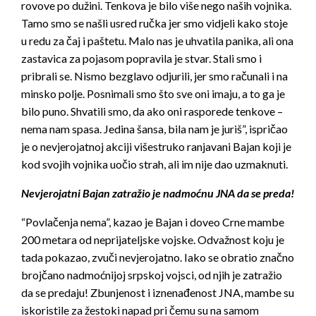
rovove po dužini. Tenkova je bilo više nego naših vojnika.
Tamo smo se našli usred ručka jer smo vidjeli kako stoje
u redu za čaj i paštetu. Malo nas je uhvatila panika, ali ona
zastavica za pojasom popravila je stvar. Stali smo i
pribrali se. Nismo bezglavo odjurili, jer smo računali i na
minsko polje. Posnimali smo što sve oni imaju, a to ga je
bilo puno. Shvatili smo, da ako oni rasporede tenkove –
nema nam spasa. Jedina šansa, bila nam je juriš”, ispričao
je o nevjerojatnoj akciji višestruko ranjavani Bajan koji je
kod svojih vojnika uočio strah, ali im nije dao uzmaknuti.
Nevjerojatni Bajan zatražio je nadmoćnu JNA da se preda!
“Povlačenja nema”, kazao je Bajan i doveo Crne mambe
200 metara od neprijateljske vojske. Odvažnost koju je
tada pokazao, zvuči nevjerojatno. Iako se obratio značno
brojčano nadmoćnijoj srpskoj vojsci, od njih je zatražio
da se predaju! Zbunjenost i iznenađenost JNA, mambe su
iskoristile za žestoki napad pri čemu su na samom