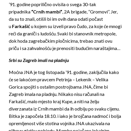
’91. godine poprilično ovisila o svega 30-tak
pripadnika
“Crnih mambi”
, 2A brigade, “Gromovi”. Jer,
da su to znali, otišli bi im ovih dana odati počast
u
Farkašić
u kojem su izveli pravo čudo, za koje će mnogi
reći da graniči s ludošću. Svaki bi stanovnik metropole,
dok hoda zagrebačkim pločnicima, trebao znati ovu
priču i sa zahvalnošću je prenositi budućim naraštajima…
Srbi su Zagreb imali na pladnju
Moćna JNA je tog listopada ’91. godine, zaključila kako
će se lakoćom pravcem Petrinja – Lekenik – Velika
Gorica spojiti s ostalim postrojbama JNA, čime bi
Zagreb imala na pladnju. Nikako nisu računali na
Farkašić, malo mjesto kraj Kupe, a niti na želju
diverzanata iz Crnih mambi da ih odbiju po svaku cijenu.
Bitka je započela 18.10. i iako je brojčana nadmoć i bolja
opremljenost više stotina vojnika JNA ukazivala na
njihovu glatku pobjedu, Mambe pojačane lokalnim