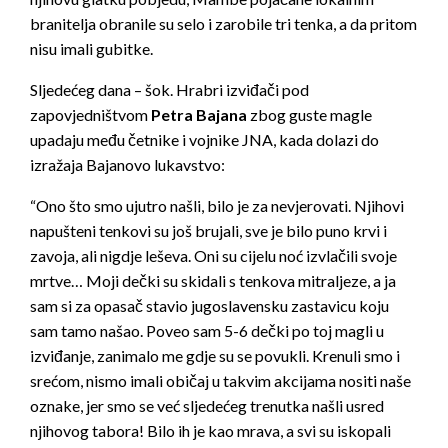
branitelja obranile su selo i zarobile tri tenka, a da pritom
nisu imali gubitke.
Sljedećeg dana – šok. Hrabri izviđači pod
zapovjedništvom
Petra Bajana
zbog guste magle
upadaju među četnike i vojnike JNA, kada dolazi do
izražaja Bajanovo lukavstvo:
“Ono što smo ujutro našli, bilo je za nevjerovati. Njihovi
napušteni tenkovi su još brujali, sve je bilo puno krvi i
zavoja, ali nigdje leševa. Oni su cijelu noć izvlačili svoje
mrtve… Moji dečki su skidali s tenkova mitraljeze, a ja
sam si za opasač stavio jugoslavensku zastavicu koju
sam tamo našao. Poveo sam 5-6 dečki po toj magli u
izviđanje, zanimalo me gdje su se povukli. Krenuli smo i
srećom, nismo imali običaj u takvim akcijama nositi naše
oznake, jer smo se već sljedećeg trenutka našli usred
njihovog tabora! Bilo ih je kao mrava, a svi su iskopali