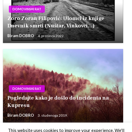
DOMOVINSKI RAT
Zoro Zoran Filipović: Ulomci iz knjige
Dnevnik smrti (Nuštar, Vinkovci…)
Biram DOBRO
4. prosinca 2022.
DOMOVINSKI RAT
Pogledajte kako je došlo do incidenta na
Kupresu
Biram DOBRO
3. studenoga 2019.
This website uses cookies to improve your experience. We'll