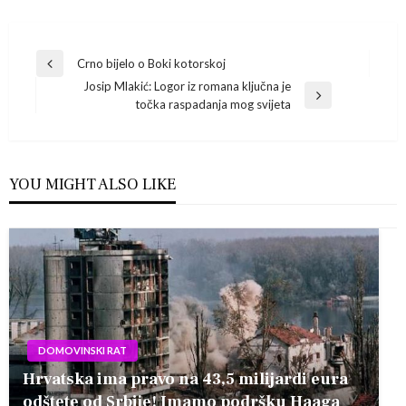
Navigacija
Crno bijelo o Boki kotorskoj
Previous
Josip Mlakić: Logor iz romana ključna je
Post
objava
Next
točka raspadanja mog svijeta
Post
YOU MIGHT ALSO LIKE
DOMOVINSKI RAT
Hrvatska ima pravo na 43,5 milijardi eura
odštete od Srbije! Imamo podršku Haaga