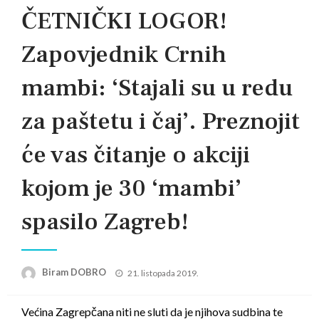
ČETNIČKI LOGOR!
Zapovjednik Crnih
mambi: ‘Stajali su u redu
za paštetu i čaj’. Preznojit
će vas čitanje o akciji
kojom je 30 ‘mambi’
spasilo Zagreb!
Posted
Biram DOBRO
21. listopada 2019.
on
Većina Zagrepčana niti ne sluti da je njihova sudbina te