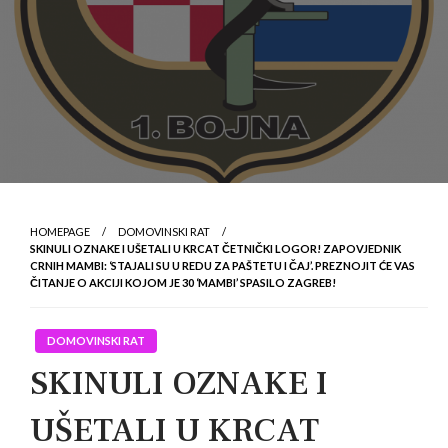
HOMEPAGE
DOMOVINSKI RAT
SKINULI OZNAKE I UŠETALI U KRCAT ČETNIČKI LOGOR! ZAPOVJEDNIK
CRNIH MAMBI: ‘STAJALI SU U REDU ZA PAŠTETU I ČAJ’. PREZNOJIT ĆE VAS
ČITANJE O AKCIJI KOJOM JE 30 ‘MAMBI’ SPASILO ZAGREB!
DOMOVINSKI RAT
SKINULI OZNAKE I
UŠETALI U KRCAT