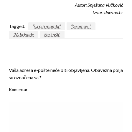
Autor: Snježana Vučković
Izvor: dnevno.hr
Tagged:
“Crnih mambi”
“Gromovi”
2A brigade
Farkašić
LEAVE A RESPONSE
Vaša adresa e-pošte neće biti objavljena.
Obavezna polja
su označena sa
*
Komentar