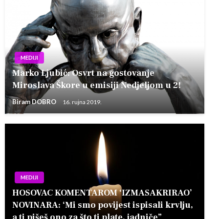
MEDIJI
Marko Ljubić: Osvrt na gostovanje
Miroslava Škore u emisiji Nedjeljom u 2!
Biram DOBRO
16. rujna 2019.
MEDIJI
HOSOVAC KOMENTAROM ‘IZMASAKRIRAO’
NOVINARA: ‘Mi smo povijest ispisali krvlju,
a ti pišeš ono za što ti plate, jadniče”