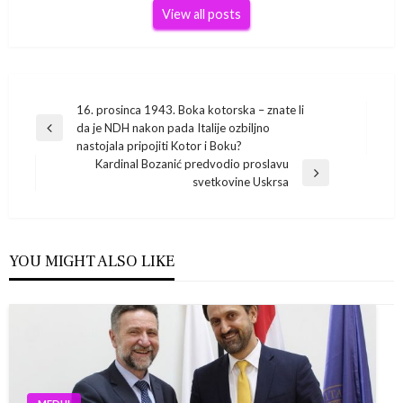
View all posts
Navigacija
16. prosinca 1943. Boka kotorska – znate li
da je NDH nakon pada Italije ozbiljno
Previous
objava
nastojala pripojiti Kotor i Boku?
Post
Kardinal Bozanić predvodio proslavu
Next
svetkovine Uskrsa
Post
YOU MIGHT ALSO LIKE