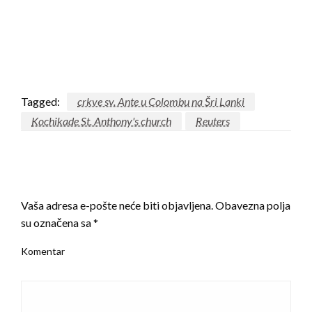
Tagged:
crkve sv. Ante u Colombu na Šri Lanki
Kochikade St. Anthony's church
Reuters
LEAVE A RESPONSE
Vaša adresa e-pošte neće biti objavljena.
Obavezna polja
su označena sa
*
Komentar