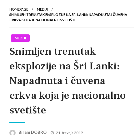
HOMEPAGE
MEDIJI
SNIMLJEN TRENUTAK EKSPLOZIJE NA ŠRI LANKI: NAPADNUTA I ČUVENA
CRKVA KOJA JE NACIONALNO SVETIŠTE
MEDIJI
Snimljen trenutak
eksplozije na Šri Lanki:
Napadnuta i čuvena
crkva koja je nacionalno
svetište
Posted
Biram DOBRO
21. travnja 2019.
on