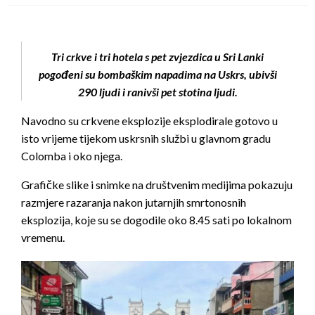
Tri crkve i tri hotela s pet zvjezdica u Sri Lanki
pogođeni su bombaškim napadima na Uskrs, ubivši
290 ljudi i ranivši pet stotina ljudi.
Navodno su crkvene eksplozije eksplodirale gotovo u
isto vrijeme tijekom uskrsnih službi u glavnom gradu
Colomba i oko njega.
Grafičke slike i snimke na društvenim medijima pokazuju
razmjere razaranja nakon jutarnjih smrtonosnih
eksplozija, koje su se dogodile oko 8.45 sati po lokalnom
vremenu.