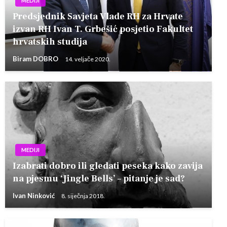
MEDIJI
Predsjednik Savjeta Vlade RH za Hrvate
izvan RH Ivan T. Grbešić posjetio Fakultet
hrvatskih studija
Biram DOBRO
14. veljače 2020.
MEDIJI
Izabrati dobro ili gledati peseka kako zavija
na pjesmu ‘Jingle Bells’ – pitanje je sad?
Ivan Ninković
8. siječnja 2018.