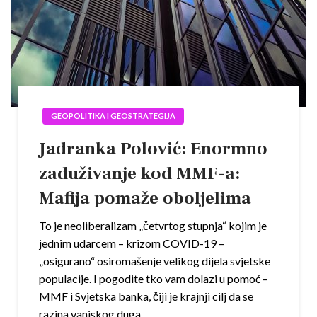
GEOPOLITIKA I GEOSTRATEGIJA
Jadranka Polović: Enormno
zaduživanje kod MMF-a:
Mafija pomaže oboljelima
To je neoliberalizam „četvrtog stupnja“ kojim je
jednim udarcem – krizom COVID-19 –
„osigurano“ osiromašenje velikog dijela svjetske
populacije. I pogodite tko vam dolazi u pomoć –
MMF i Svjetska banka, čiji je krajnji cilj da se
razina vanjskog duga…