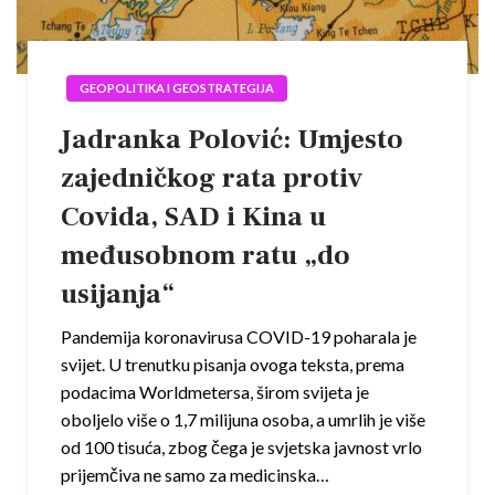
GEOPOLITIKA I GEOSTRATEGIJA
Jadranka Polović: Umjesto
zajedničkog rata protiv
Covida, SAD i Kina u
međusobnom ratu „do
usijanja“
Pandemija koronavirusa COVID-19 poharala je
svijet. U trenutku pisanja ovoga teksta, prema
podacima Worldmetersa, širom svijeta je
oboljelo više o 1,7 milijuna osoba, a umrlih je više
od 100 tisuća, zbog čega je svjetska javnost vrlo
prijemčiva ne samo za medicinska…