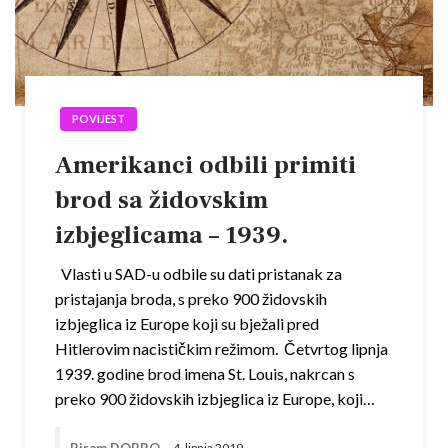
POVIJEST
Amerikanci odbili primiti
brod sa židovskim
izbjeglicama – 1939.
Vlasti u SAD-u odbile su dati pristanak za
pristajanja broda, s preko 900 židovskih
izbjeglica iz Europe koji su bježali pred
Hitlerovim nacističkim režimom. Četvrtog lipnja
1939. godine brod imena St. Louis, nakrcan s
preko 900 židovskih izbjeglica iz Europe, koji…
Biram DOBRO
4. lipnja 2019.