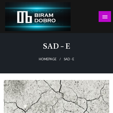
Skip
to
content
… jer BUDUĆNOST nema drugo IME!
Biram DOBRO
SAD – E
HOMEPAGE
SAD - E