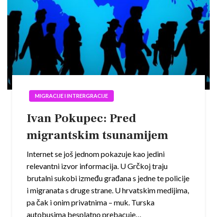
MIGRACIJE I INTRERGRACIJE
Ivan Pokupec: Pred
migrantskim tsunamijem
Internet se još jednom pokazuje kao jedini
relevantni izvor informacija. U Grčkoj traju
brutalni sukobi između građana s jedne te policije
i migranata s druge strane. U hrvatskim medijima,
pa čak i onim privatnima – muk. Turska
autobusima besplatno prebacuje…