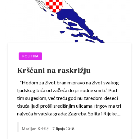
POLITIKA
Kršćani na raskrižju
“Hodom za život branim pravo na život svakog
ljudskog bića od začeća do prirodne smrti.” Pod
tim su geslom, već treću godinu zaredom, deseci
tisuća ljudi prošli središnjim ulicama i trgovima tri
najveća hrvatska grada: Zagreba, Splita i Rijeke….
Marijan Križić
7. lipnja 2018.