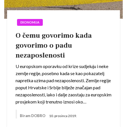
EKONOMIJA
O čemu govorimo kada
govorimo o padu
nezaposlenosti
U europskom oporavku od krize sudjeluju i neke
zemlje regije, posebno kada se kao pokazatelj
napretka uzima pad nezaposlenosti. Zemlje regije
poput Hrvatske i Srbije bilježe značajan pad
nezaposlenosti, iako i dalje zaostaju za europskim
prosjekom koji trenutno iznosi oko…
Biram DOBRO
10. prosinca 2019.