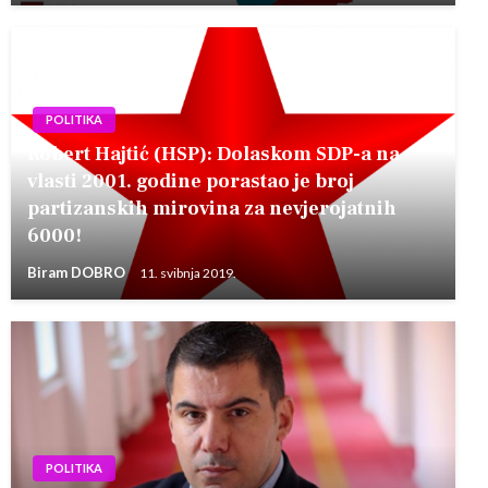
POLITIKA
Robert Hajtić (HSP): Dolaskom SDP-a na
vlasti 2001. godine porastao je broj
partizanskih mirovina za nevjerojatnih
6000!
Biram DOBRO
11. svibnja 2019.
POLITIKA