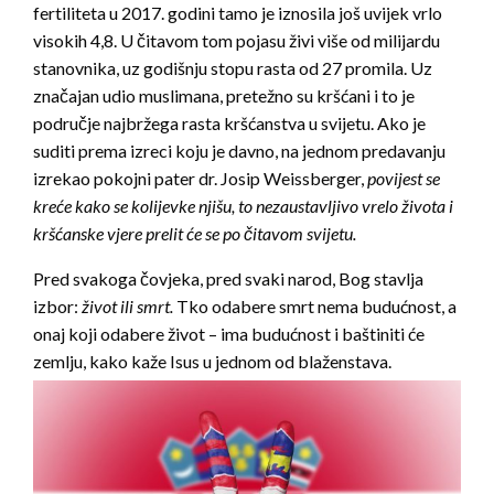
fertiliteta u 2017. godini tamo je iznosila još uvijek vrlo
visokih 4,8. U čitavom tom pojasu živi više od milijardu
stanovnika, uz godišnju stopu rasta od 27 promila. Uz
značajan udio muslimana, pretežno su kršćani i to je
područje najbržega rasta kršćanstva u svijetu. Ako je
suditi prema izreci koju je davno, na jednom predavanju
izrekao pokojni pater dr. Josip Weissberger,
povijest se
kreće kako se kolijevke njišu, to nezaustavljivo vrelo života i
kršćanske vjere prelit će se po čitavom svijetu.
Pred svakoga čovjeka, pred svaki narod, Bog stavlja
izbor:
život ili smrt.
Tko odabere smrt nema budućnost, a
onaj koji odabere život – ima budućnost i baštiniti će
zemlju, kako kaže Isus u jednom od blaženstava.