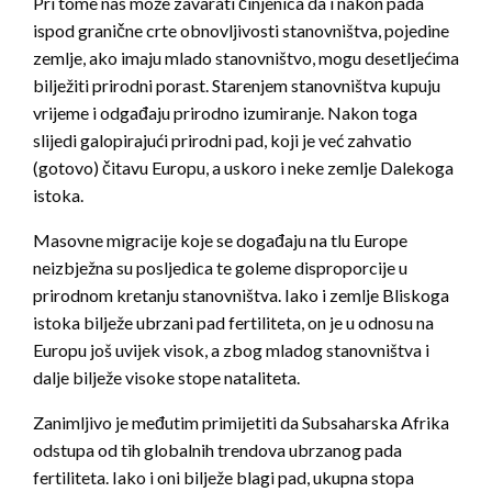
Pri tome nas može zavarati činjenica da i nakon pada
ispod granične crte obnovljivosti stanovništva, pojedine
zemlje, ako imaju mlado stanovništvo, mogu desetljećima
bilježiti prirodni porast. Starenjem stanovništva kupuju
vrijeme i odgađaju prirodno izumiranje. Nakon toga
slijedi galopirajući prirodni pad, koji je već zahvatio
(gotovo) čitavu Europu, a uskoro i neke zemlje Dalekoga
istoka.
Masovne migracije koje se događaju na tlu Europe
neizbježna su posljedica te goleme disproporcije u
prirodnom kretanju stanovništva. Iako i zemlje Bliskoga
istoka bilježe ubrzani pad fertiliteta, on je u odnosu na
Europu još uvijek visok, a zbog mladog stanovništva i
dalje bilježe visoke stope nataliteta.
Zanimljivo je međutim primijetiti da Subsaharska Afrika
odstupa od tih globalnih trendova ubrzanog pada
fertiliteta. Iako i oni bilježe blagi pad, ukupna stopa