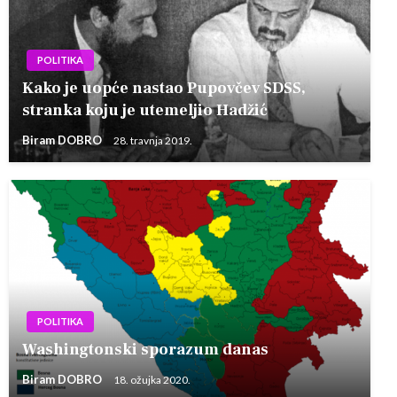
POLITIKA
Kako je uopće nastao Pupovčev SDSS,
stranka koju je utemeljio Hadžić
Biram DOBRO
28. travnja 2019.
POLITIKA
Washingtonski sporazum danas
Biram DOBRO
18. ožujka 2020.