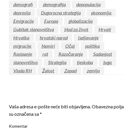
demografi
demografija
depopulacija
depresija
Dugorocna strategija
ekonomija
Emigracije
Europa
globalizacija
Gubitak stanovništva
Hod za život
Hrvati
Hrvatka
hrvatski narod
Iseljavanje
migracije
Nemiri
Očaj
politika
Rasipanje
rat
Razočaranje
Sadanjost
stanovništvo
Strategija
tjeskoba
tuga
Vlada RH
Žalost
Zapad
zemlja
LEAVE A RESPONSE
Vaša adresa e-pošte neće biti objavljena.
Obavezna polja
su označena sa
*
Komentar