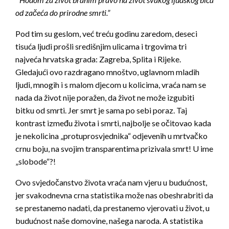
od začeća do prirodne smrti.”
Pod tim su geslom, već treću godinu zaredom, deseci
tisuća ljudi prošli središnjim ulicama i trgovima tri
najveća hrvatska grada: Zagreba, Splita i Rijeke.
Gledajući ovo razdragano mnoštvo, uglavnom mladih
ljudi, mnogih i s malom djecom u kolicima, vraća nam se
nada da život nije poražen, da život ne može izgubiti
bitku od smrti. Jer smrt je sama po sebi poraz. Taj
kontrast između života i smrti, najbolje se očitovao kada
je nekolicina „protuprosvjednika“ odjevenih u mrtvačko
crnu boju, na svojim transparentima prizivala smrt! U ime
„slobode“?!
Ovo svjedočanstvo života vraća nam vjeru u budućnost,
jer svakodnevna crna statistika može nas obeshrabriti da
se prestanemo nadati, da prestanemo vjerovati u život, u
budućnost naše domovine, našega naroda. A statistika