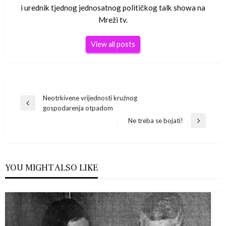
i urednik tjednog jednosatnog političkog talk showa na
Mreži tv.
View all posts
Navigacija
Neotrkivene vrijednosti kružnog
Previous
gospodarenja otpadom
Post
objava
Ne treba se bojati!
Next
Post
YOU MIGHT ALSO LIKE