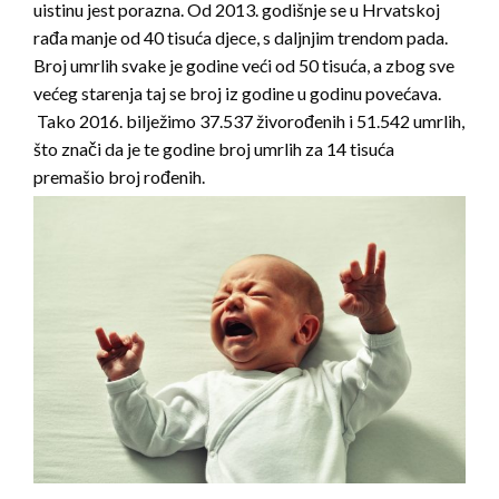
uistinu jest porazna. Od 2013. godišnje se u Hrvatskoj
rađa manje od 40 tisuća djece, s daljnjim trendom pada.
Broj umrlih svake je godine veći od 50 tisuća, a zbog sve
većeg starenja taj se broj iz godine u godinu povećava.
Tako 2016. bilježimo 37.537 živorođenih i 51.542 umrlih,
što znači da je te godine broj umrlih za 14 tisuća
premašio broj rođenih.