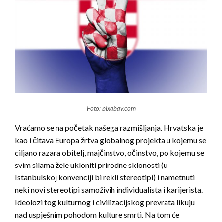
Foto: pixabay.com
Vraćamo se na početak našega razmišljanja. Hrvatska je
kao i čitava Europa žrtva globalnog projekta u kojemu se
ciljano razara obitelj, majčinstvo, očinstvo, po kojemu se
svim silama žele ukloniti prirodne sklonosti (u
Istanbulskoj konvenciji bi rekli stereotipi) i nametnuti
neki novi stereotipi samoživih individualista i karijerista.
Ideolozi tog kulturnog i civilizacijskog prevrata likuju
nad uspješnim pohodom kulture smrti. Na tom će