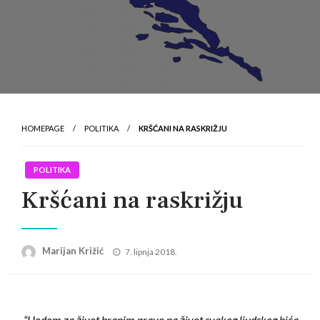
HOMEPAGE
POLITIKA
KRŠĆANI NA RASKRIŽJU
POLITIKA
Kršćani na raskrižju
Posted
Marijan Križić
7. lipnja 2018.
on
“Hodom za život branim pravo na život svakog ljudskog bića