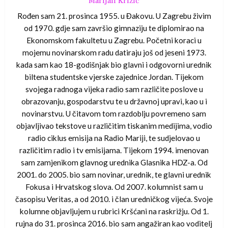
Marijan Križić
Rođen sam 21. prosinca 1955. u Đakovu. U Zagrebu živim
od 1970. gdje sam završio gimnaziju te diplomirao na
Ekonomskom fakultetu u Zagrebu. Početni koraci u
mojemu novinarskom radu datiraju još od jeseni 1973.
kada sam kao 18-godišnjak bio glavni i odgovorni urednik
biltena studentske vjerske zajednice Jordan. Tijekom
svojega radnoga vijeka radio sam različite poslove u
obrazovanju, gospodarstvu te u državnoj upravi, kao u i
novinarstvu. U čitavom tom razdoblju povremeno sam
objavljivao tekstove u različitim tiskanim medijima, vodio
radio ciklus emisija na Radio Mariji, te sudjelovao u
različitim radio i tv emisijama. Tijekom 1994. imenovan
sam zamjenikom glavnog urednika Glasnika HDZ-a. Od
2001. do 2005. bio sam novinar, urednik, te glavni urednik
Fokusa i Hrvatskog slova. Od 2007. kolumnist sam u
časopisu Veritas, a od 2010. i član uredničkog vijeća. Svoje
kolumne objavljujem u rubrici Kršćani na raskrižju. Od 1.
rujna do 31. prosinca 2016. bio sam angažiran kao voditelj