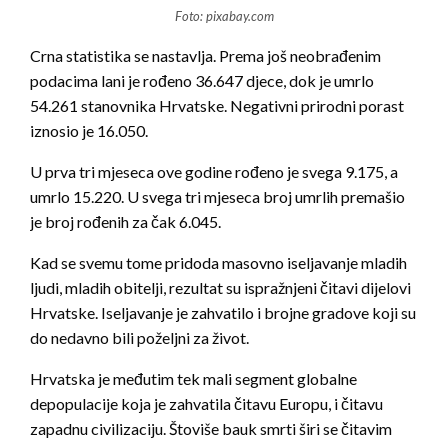
Foto: pixabay.com
Crna statistika se nastavlja. Prema još neobrađenim
podacima lani je rođeno 36.647 djece, dok je umrlo
54.261 stanovnika Hrvatske. Negativni prirodni porast
iznosio je 16.050.
U prva tri mjeseca ove godine rođeno je svega 9.175, a
umrlo 15.220. U svega tri mjeseca broj umrlih premašio
je broj rođenih za čak 6.045.
Kad se svemu tome pridoda masovno iseljavanje mladih
ljudi, mladih obitelji, rezultat su ispražnjeni čitavi dijelovi
Hrvatske. Iseljavanje je zahvatilo i brojne gradove koji su
do nedavno bili poželjni za život.
Hrvatska je međutim tek mali segment globalne
depopulacije koja je zahvatila čitavu Europu, i čitavu
zapadnu civilizaciju. Štoviše bauk smrti širi se čitavim