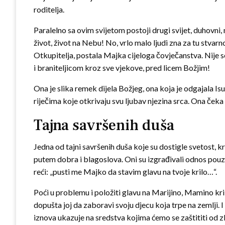
roditelja.
Paralelno sa ovim svijetom postoji drugi svijet, duhovni
život, život na Nebu! No, vrlo malo ljudi zna za tu stvarn
Otkupitelja, postala Majka cijeloga čovječanstva. Nije 
i braniteljicom kroz sve vjekove, pred licem Božjim!
Ona je slika remek dijela Božjeg, ona koja je odgajala Isu
riječima koje otkrivaju svu ljubav njezina srca. Ona čeka 
Tajna savršenih duša
Jedna od tajni savršenih duša koje su dostigle svetost, kri
putem dobra i blagoslova. Oni su izgrađivali odnos pouzd
reći: „pusti me Majko da stavim glavu na tvoje krilo…“.
Poći u problemu i položiti glavu na Marijino, Mamino krilo,
dopušta joj da zaboravi svoju djecu koja trpe na zemlji. 
iznova ukazuje na sredstva kojima ćemo se zaštititi od zla