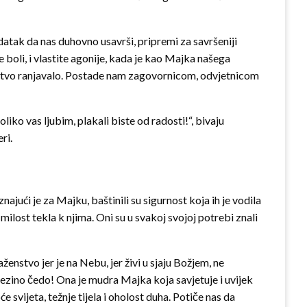
atak da nas duhovno usavrši, pripremi za savršeniji
oli, i vlastite agonije, kada je kao Majka našega
čanstvo ranjavalo. Postade nam zagovornicom, odvjetnicom
liko vas ljubim, plakali biste od radosti!“, bivaju
ri.
najući je za Majku, baštinili su sigurnost koja ih je vodila
ilost tekla k njima. Oni su u svakoj svojoj potrebi znali
ženstvo jer je na Nebu, jer živi u sjaju Božjem, ne
njezino čedo! Ona je mudra Majka koja savjetuje i uvijek
 svijeta, težnje tijela i oholost duha. Potiče nas da