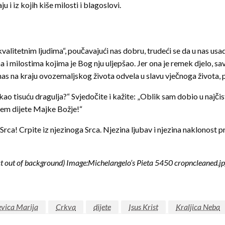
i iz kojih kiše milosti i blagoslovi.
valitetnim ljudima“, poučavajući nas dobru, trudeći se da u nas us
ma i milostima kojima je Bog nju uljepšao. Jer ona je remek djelo, 
as na kraju ovozemaljskog života odvela u slavu vječnoga života, pr
 kao tisuću dragulja?“ Svjedočite i kažite: „Oblik sam dobio u najč
anem dijete Majke Božje!“
Srca! Crpite iz njezinoga Srca. Njezina ljubav i njezina naklonost pre
ject out of background) Image:Michelangelo’s Pieta 5450 cropncleaned.
evica Marija
Crkva
dijete
Isus Krist
Kraljica Neba