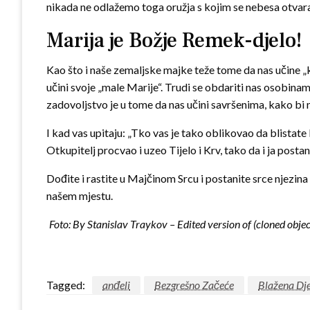
nikada ne odlažemo toga oružja s kojim se nebesa otvaraju 
Marija je Božje Remek-djelo!
Kao što i naše zemaljske majke teže tome da nas učine „k
učini svoje „male Marije“. Trudi se obdariti nas osobina
zadovoljstvo je u tome da nas učini savršenima, kako bi n
I kad vas upitaju: „Tko vas je tako oblikovao da blistate
Otkupitelj procvao i uzeo Tijelo i Krv, tako da i ja post
Dođite i rastite u Majčinom Srcu i postanite srce njezina 
našem mjestu.
Foto: By Stanislav Traykov – Edited version of (cloned ob
Tagged:
anđeli
Bezgrešno Začeće
Blažena Dj