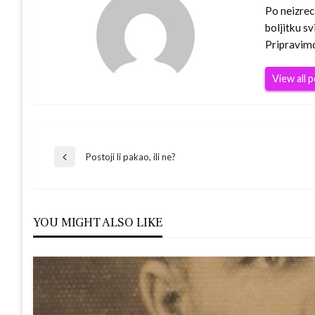
Po neizrec
boljitku s
Pripravim
View all 
Navigacija
Postoji li pakao, ili ne?
Previous
Post
objava
YOU MIGHT ALSO LIKE