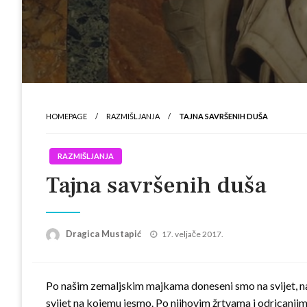
HOMEPAGE
RAZMIŠLJANJA
TAJNA SAVRŠENIH DUŠA
RAZMIŠLJANJA
Tajna savršenih duša
Posted
Dragica Mustapić
17. veljače 2017.
on
Po našim zemaljskim majkama doneseni smo na svijet, na
svijet na kojemu jesmo. Po njihovim žrtvama i odricanjim