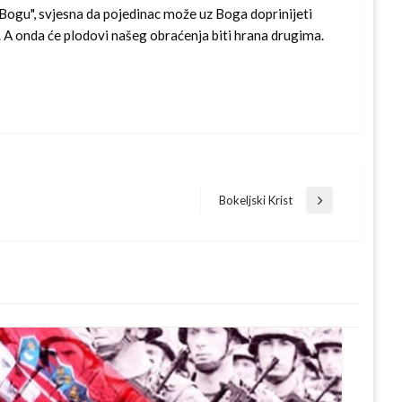
 Bogu", svjesna da pojedinac može uz Boga doprinijeti
 A onda će plodovi našeg obraćenja biti hrana drugima.
Bokeljski Krist
Next
Post