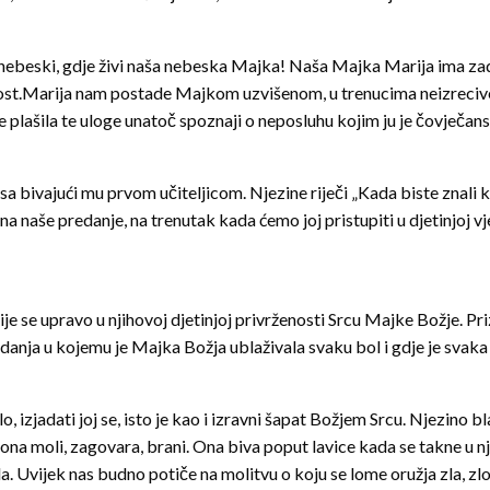
, nebeski, gdje živi naša nebeska Majka! Naša Majka Marija ima zad
ost.
Marija nam postade Majkom uzvišenom, u trenucima neizrecive b
se plašila te uloge unatoč spoznaji o neposluhu kojim ju je čovje
sa bivajući mu prvom učiteljicom. Njezine riječi „Kada biste znali ko
na naše predanje, na trenutak kada ćemo joj pristupiti u djetinjoj vje
je se upravo u njihovoj djetinjoj privrženosti Srcu Majke Božje. Priz
anja u kojemu je Majka Božja ublaživala svaku bol i gdje je svaka m
 izjadati joj se, isto je kao i izravni šapat Božjem Srcu. Njezino bla
I ona moli, zagovara, brani. Ona biva poput lavice kada se takne u 
. Uvijek nas budno potiče na molitvu o koju se lome oružja zla, zloće