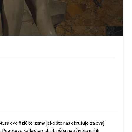
 za ovo fizičko-zemaljsko što nas okružuje, za ovaj
i. Pogotovo kada starost istroši snage života naših