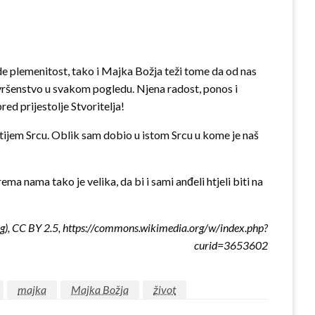
ade plemenitost, tako i Majka Božja teži tome da od nas
savršenstvo u svakom pogledu. Njena radost, ponos i
ed prijestolje Stvoritelja!
istijem Srcu. Oblik sam dobio u istom Srcu u kome je naš
ma nama tako je velika, da bi i sami anđeli htjeli biti na
jpg), CC BY 2.5, https://commons.wikimedia.org/w/index.php?
curid=3653602
majka
Majka Božja
život