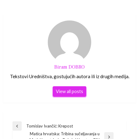
Biram DOBRO
Tekstovi Uredništva, gostujućih autora ili iz drugih medija.
View all posts
Navigacija
Tomislav Ivančić: Krepost
Previous
Matica hrvatska: Tribina sučeljavanja u
Post