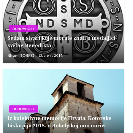
DUHOVNOST
Sedam stvari koje morate znati o medaljici
svetog Benedikta
Biram DOBRO
13. srpnja 2019.
DUHOVNOST
Iz kolektivne memorije Hrvata: Kotorske
biskupija 2018. o Bokeljskoj mornarici