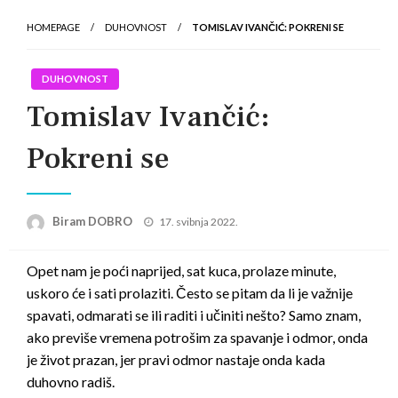
HOMEPAGE
DUHOVNOST
TOMISLAV IVANČIĆ: POKRENI SE
DUHOVNOST
Tomislav Ivančić:
Pokreni se
Posted
Biram DOBRO
17. svibnja 2022.
on
Opet nam je poći naprijed, sat kuca, prolaze minute,
uskoro će i sati prolaziti. Često se pitam da li je važnije
spavati, odmarati se ili raditi i učiniti nešto? Samo znam,
ako previše vremena potrošim za spavanje i odmor, onda
je život prazan, jer pravi odmor nastaje onda kada
duhovno radiš.