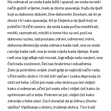
Ne odmaraš se onda kada ležiš i spavaš, ne onda na neki
način gubiš vrijeme, malo je dosta spavanja. Kažu da ljudi
koji su duhovno duboki, žive duhovnim životom, da im je
dosta i tri sata spavanja. Ali je činjenica da ljudi koji se
psihički i fizički umore, da onda kada počnu meditirati,
moliti, razmatrati, misliti o tome tko su oni, poći na
duhovnu razinu, tad postanu zdravi, odmoreni, mirni,
duhovna dimenzija onda odmara kada radi, ona se onda
razvija kada radi, ona je onda svježa kada djeluje. Kada
radi ona izgrađuje naš mozak, izgrađuje našu savjest, ona
čisti našu osobnost, čini nas hrabrima i odvažnima.
Zato je potrebno uvijek znati gdje je najbolji način rada.
Učini nešto dobro i ti ćeš biti vječan i svaka depresija će
otići od tebe. Učini još malo više dobra pa ćeš vidjeti
kako si odmoran, učini još malo više i vidjet ćeš kako će
optimizam ući u tebe. Pokreni se još, vidjet ćeš kako
zdravlje u tebe ulazi. Da li shvaćaš da je bitna u životu
vježba? Vježbanje u dobru, traženje dobra. Tko traži