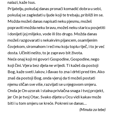
nalazi, kaže Isus.
Prijatelju, pokušaj danas pronaći komadić dobra u sebi,
pokušaj se zagledati u ljude koji te trebaju, približi im se.
Možda možeš danas napisati neku pjesmu, možeš
popraviti možda neku bravu, možeš neku staricu posjetiti
i donijeti joj mlijeko, vode ili što drugo. Možda danas
možeš razgovarati s nekakvim pijancem, osamljenim
čovjekom, siromahom i reći mu koju toplu riječ, i to je već
dosta. Učiniti nešto, to je zapravo bit života.
Neće onaj koji mi govori Gospodine, Gospodine, nego
koji čini. Vjera bez djela ne vrijedi. Ti kažeš da postoji
Bog, kaže sveti Jakov, i đavao to zna i drhti pred tim. Ako
znaš da postoji Bog, onda vjeruj da ti možeš postati
njemu sličan sve više, razvijati se u njegovom smjeru.
Onda je On uzorak i stalna privlačna snaga i tvoj projekt,
jer On je tvoj Otac. Svako dijete u Ocu vidi kakav može
biti i u tom smjeru se kreće. Pokreni se danas…
(Minuta za tebe)