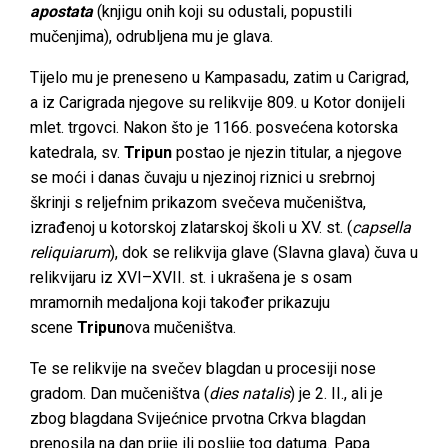
apostata
(knjigu onih koji su odustali, popustili
mučenjima), odrubljena mu je glava.
Tijelo mu je preneseno u Kampasadu, zatim u Carigrad,
a iz Carigrada njegove su relikvije 809. u Kotor donijeli
mlet. trgovci. Nakon što je 1166. posvećena kotorska
katedrala, sv.
Tripun
postao je njezin titular, a njegove
se moći i danas čuvaju u njezinoj riznici u srebrnoj
škrinji s reljefnim prikazom svečeva mučeništva,
izrađenoj u kotorskoj zlatarskoj školi u XV. st. (
capsella
reliquiarum
), dok se relikvija glave (Slavna glava) čuva u
relikvijaru iz XVI–XVII. st. i ukrašena je s osam
mramornih medaljona koji također prikazuju
scene
Tripun
ova mučeništva.
Te se relikvije na svečev blagdan u procesiji nose
gradom. Dan mučeništva (
dies natalis
) je 2. II., ali je
zbog blagdana Svijećnice prvotna Crkva blagdan
prenosila na dan prije ili poslije tog datuma. Papa