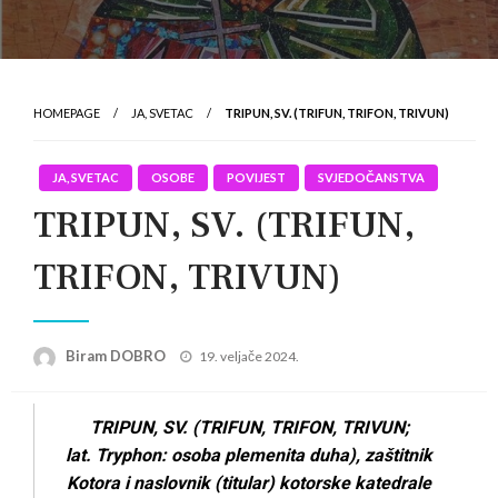
HOMEPAGE
JA, SVETAC
TRIPUN, SV. (TRIFUN, TRIFON, TRIVUN)
JA, SVETAC
OSOBE
POVIJEST
SVJEDOČANSTVA
TRIPUN, SV. (TRIFUN,
TRIFON, TRIVUN)
Posted
Biram DOBRO
19. veljače 2024.
on
TRIPUN, SV. (TRIFUN, TRIFON, TRIVUN;
lat. Tryphon: osoba plemenita duha), zaštitnik
Kotora i naslovnik (titular) kotorske katedrale