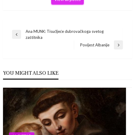
Navigacija
Ana MUNK: Tisućljeće dubrovačkoga svetog
Previous
zaštitnika
Post
objava
Povijest Albanije
Next
Post
YOU MIGHT ALSO LIKE