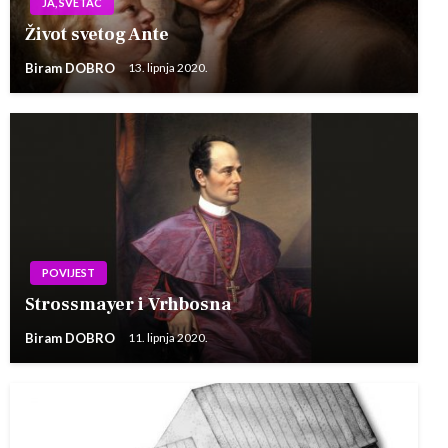
JA, SVETAC
Život svetog Ante
Biram DOBRO
13. lipnja 2020.
POVIJEST
Strossmayer i Vrhbosna
Biram DOBRO
11. lipnja 2020.