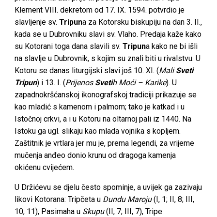
Klement VIII. dekretom od 17. IX. 1594. potvrdio je
slavljenje sv.
Tripun
a za Kotorsku biskupiju na dan 3. II.,
kada se u Dubrovniku slavi sv. Vlaho. Predaja kaže kako
su Kotorani toga dana slavili sv.
Tripun
a kako ne bi išli
na slavlje u Dubrovnik, s kojim su znali biti u rivalstvu. U
Kotoru se danas liturgijski slavi još 10. XI. (
Mali
Sveti
Tripun
) i 13. I. (
Prijenos
Sveti
h Moći – Karike
). U
zapadnokršćanskoj ikonografskoj tradiciji prikazuje se
kao mladić s kamenom i palmom; tako je katkad i u
Istočnoj crkvi, a i u Kotoru na oltarnoj pali iz 1440. Na
Istoku ga ugl. slikaju kao mlada vojnika s kopljem.
Zaštitnik je vrtlara jer mu je, prema legendi, za vrijeme
mučenja anđeo donio krunu od dragoga kamenja
okićenu cvijećem.
U Držićevu se djelu često spominje, a uvijek ga zazivaju
likovi Kotorana: Tripčeta u
Dundu Maroju
(I, 1; II, 8; III,
10, 11), Pasimaha u
Skupu
(II, 7; III, 7), Tripe