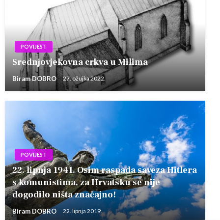
POVIJEST
Srednjovjekovna crkva u Milima
Biram DOBRO
27. ožujka 2022.
POVIJEST
22. lipnja 1941. Osim raspada saveza Hitlera
s komunistima, za Hrvatsku se nije
dogodilo ništa značajno!
Biram DOBRO
22. lipnja 2019.