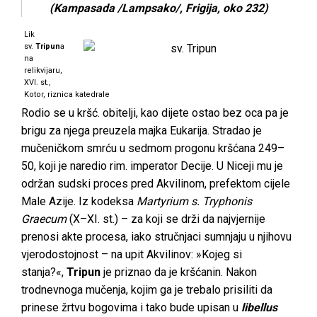
(Kampasada /Lampsako/, Frigija, oko 232)
Lik
sv.
Tripun
a
na
relikvijaru,
XVI. st.,
Kotor, riznica katedrale
Rodio se u kršć. obitelji, kao dijete ostao bez oca pa je
brigu za njega preuzela majka Eukarija. Stradao je
mučeničkom smrću u sedmom progonu kršćana 249–
50, koji je naredio rim. imperator Decije. U Niceji mu je
održan sudski proces pred Akvilinom, prefektom cijele
Male Azije. Iz kodeksa
Martyrium s. Tryphonis
Graecum
(X–XI. st.) – za koji se drži da najvjernije
prenosi akte procesa, iako stručnjaci sumnjaju u njihovu
vjerodostojnost – na upit Akvilinov: »Kojeg si
stanja?«,
Tripun
je priznao da je kršćanin. Nakon
trodnevnoga mučenja, kojim ga je trebalo prisiliti da
prinese žrtvu bogovima i tako bude upisan u
libellus