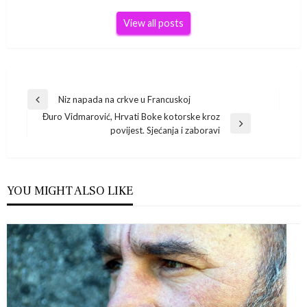
View all posts
Navigacija
Niz napada na crkve u Francuskoj
Previous
Đuro Vidmarović, Hrvati Boke kotorske kroz
Post
objava
Next
povijest. Sjećanja i zaboravi
Post
YOU MIGHT ALSO LIKE