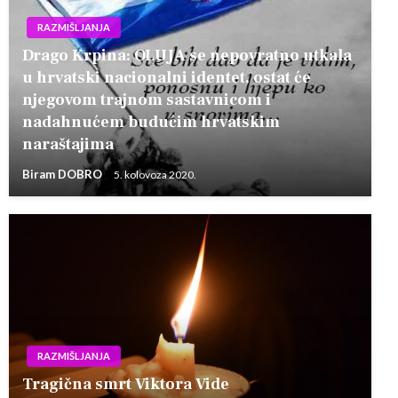
RAZMIŠLJANJA
Drago Krpina: OLUJA se nepovratno utkala
u hrvatski nacionalni identet, ostat će
njegovom trajnom sastavnicom i
nadahnućem budućim hrvatskim
naraštajima
Biram DOBRO
5. kolovoza 2020.
RAZMIŠLJANJA
Tragična smrt Viktora Vide