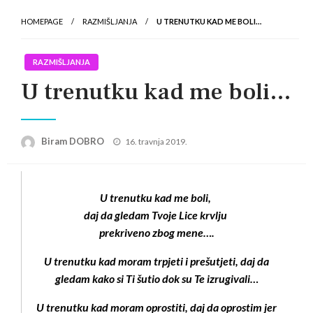
HOMEPAGE
RAZMIŠLJANJA
U TRENUTKU KAD ME BOLI…
RAZMIŠLJANJA
U trenutku kad me boli…
Posted
Biram DOBRO
16. travnja 2019.
on
U trenutku kad me boli,
daj da gledam Tvoje Lice krvlju
prekriveno zbog mene….
U trenutku kad moram trpjeti i prešutjeti, daj da
gledam kako si Ti šutio dok su Te izrugivali…
U trenutku kad moram oprostiti, daj da oprostim jer