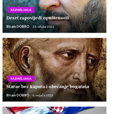
RAZMIŠLJANJA
Deset zapovijedi opuštenosti
Biram DOBRO
24. ožujka 2021.
RAZMIŠLJANJA
Starac bez kaputa i obećanje bogataša
Biram DOBRO
6. veljače 2025.