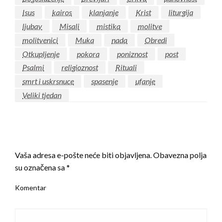
Isus
kairos
klanjanje
Krist
liturgija
ljubav
Misali
mistika
molitve
molitvenici
Muka
nada
Obredi
Otkupljenje
pokora
poniznost
post
Psalmi
religioznost
Rituali
smrt i uskrsnuce
spasenje
ufanje
Veliki tjedan
LEAVE A RESPONSE
Vaša adresa e-pošte neće biti objavljena.
Obavezna polja
su označena sa
*
Komentar