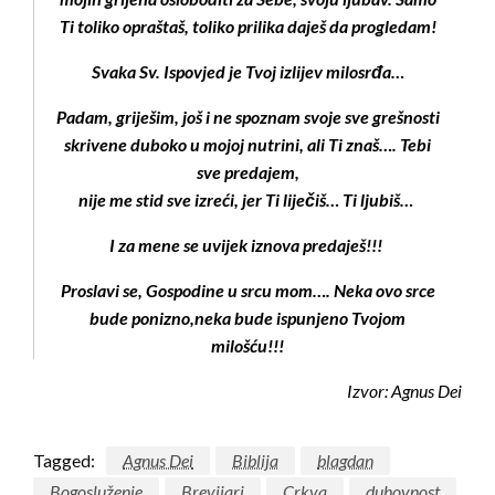
Ti toliko opraštaš, toliko prilika daješ da progledam!
Svaka Sv. Ispovjed je Tvoj izlijev milosrđa…
Padam, griješim, još i ne spoznam svoje sve grešnosti
skrivene duboko u mojoj nutrini, ali Ti znaš…. Tebi
sve predajem,
nije me stid sve izreći, jer Ti liječiš… Ti ljubiš…
I za mene se uvijek iznova predaješ!!!
Proslavi se, Gospodine u srcu mom…. Neka ovo srce
bude ponizno,neka bude ispunjeno Tvojom
milošću!!!
Izvor: Agnus Dei
Tagged:
Agnus Dei
Biblija
blagdan
Bogosluženje
Brevijari
Crkva
duhovnost