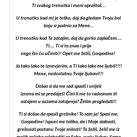
Ti svakog trenutka i meni opraštaš…
U trenutku kad mi je teško, daj da gledam Tvoju bol
koju si podnio za Mene…
U trenutku kad Te zatajim, daj da gorko zaplačem….
Ti…. Ti si to znao i prije
nego što ću učiniti!! Opet me želiš, Gospodine!
Ja tako lako te iznevjerim, a Ti tako lako me ljubiš!!!!
Mene, nedostatnu Tvoje ljubavi!!!
Došao si da me sad spasiš i uvijek
iznova mi se predaješ! Čini li me to radosnom ili
ostajem u suzama zatajenja? Želim progledati!!
Ti si došao da spasiš grešnike! To sam ja! Spasi me,
Gospodine! Ispuni me toliko, da i Moje slabosti,
grešnosti postanu Tvoje milosti! To želiš, želiš me iz
mojih grijeha osloboditi za Sebe, svoju ljubav. Samo