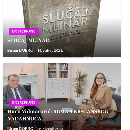
DOBRE KNJIGE
SLUČAJ MLINAR
Biram DOBRO
16. svibnja 2021.
DOBRE KNJIGE
Đuro Vidmarović: ROMAN KRŠĆANSKOG
NADAHNUĆA
Biram DOBRO
28. siječnja 2023.