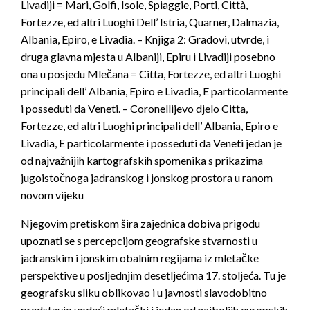
Livadiji = Mari, Golfi, Isole, Spiaggie, Porti, Città,
Fortezze, ed altri Luoghi Dell’ Istria, Quarner, Dalmazia,
Albania, Epiro, e Livadia. – Knjiga 2: Gradovi, utvrde, i
druga glavna mjesta u Albaniji, Epiru i Livadiji posebno
ona u posjedu Mlečana = Citta, Fortezze, ed altri Luoghi
principali dell’ Albania, Epiro e Livadia, E particolarmente
i posseduti da Veneti. – Coronellijevo djelo Citta,
Fortezze, ed altri Luoghi principali dell’ Albania, Epiro e
Livadia, E particolarmente i posseduti da Veneti jedan je
od najvažnijih kartografskih spomenika s prikazima
jugoistočnoga jadranskog i jonskog prostora u ranom
novom vijeku
Njegovim pretiskom šira zajednica dobiva prigodu
upoznati se s percepcijom geografske stvarnosti u
jadranskim i jonskim obalnim regijama iz mletačke
perspektive u posljednjim desetljećima 17. stoljeća. Tu je
geografsku sliku oblikovao i u javnosti slavodobitno
predstavio vodeći mletački i jedan od najboljih europskih