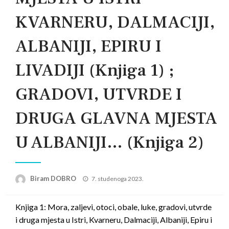
KVARNERU, DALMACIJI,
ALBANIJI, EPIRU I
LIVADIJI (Knjiga 1) ;
GRADOVI, UTVRDE I
DRUGA GLAVNA MJESTA
U ALBANIJI… (Knjiga 2)
Posted
Biram DOBRO
7. studenoga 2023.
on
Knjiga 1: Mora, zaljevi, otoci, obale, luke, gradovi, utvrde
i druga mjesta u Istri, Kvarneru, Dalmaciji, Albaniji, Epiru i