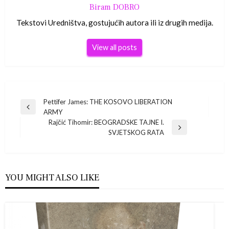
Biram DOBRO
Tekstovi Uredništva, gostujućih autora ili iz drugih medija.
View all posts
Navigacija
Pettifer James: THE KOSOVO LIBERATION
Previous
ARMY
Post
objava
Rajčić Tihomir: BEOGRADSKE TAJNE I.
Next
SVJETSKOG RATA
Post
YOU MIGHT ALSO LIKE