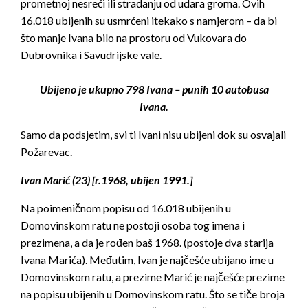
prometnoj nesreći ili stradanju od udara groma. Ovih
16.018 ubijenih su usmrćeni itekako s namjerom – da bi
što manje Ivana bilo na prostoru od Vukovara do
Dubrovnika i Savudrijske vale.
Ubijeno je ukupno 798 Ivana – punih 10 autobusa
Ivana.
Samo da podsjetim, svi ti Ivani nisu ubijeni dok su osvajali
Požarevac.
Ivan Marić (23) [r.1968, ubijen 1991.]
Na poimeničnom popisu od 16.018 ubijenih u
Domovinskom ratu ne postoji osoba tog imena i
prezimena, a da je rođen baš 1968. (postoje dva starija
Ivana Marića). Međutim, Ivan je najčešće ubijano ime u
Domovinskom ratu, a prezime Marić je najčešće prezime
na popisu ubijenih u Domovinskom ratu. Što se tiče broja