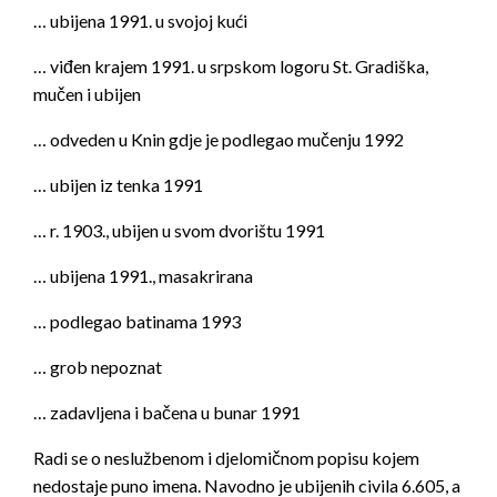
… ubijena 1991. u svojoj kući
… viđen krajem 1991. u srpskom logoru St. Gradiška,
mučen i ubijen
… odveden u Knin gdje je podlegao mučenju 1992
… ubijen iz tenka 1991
… r. 1903., ubijen u svom dvorištu 1991
… ubijena 1991., masakrirana
… podlegao batinama 1993
… grob nepoznat
… zadavljena i bačena u bunar 1991
Radi se o neslužbenom i djelomičnom popisu kojem
nedostaje puno imena. Navodno je ubijenih civila 6.605, a