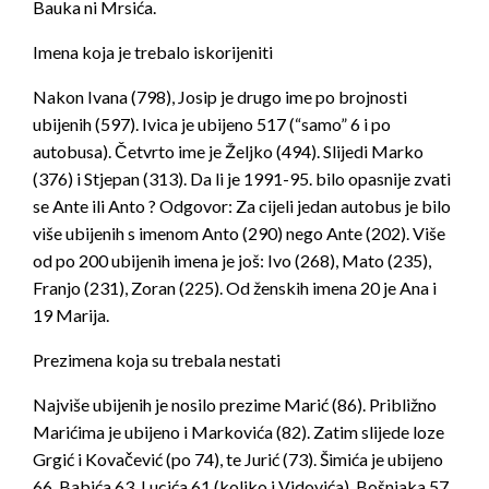
Bauka ni Mrsića.
Imena koja je trebalo iskorijeniti
Nakon Ivana (798), Josip je drugo ime po brojnosti
ubijenih (597). Ivica je ubijeno 517 (“samo” 6 i po
autobusa). Četvrto ime je Željko (494). Slijedi Marko
(376) i Stjepan (313). Da li je 1991-95. bilo opasnije zvati
se Ante ili Anto ? Odgovor: Za cijeli jedan autobus je bilo
više ubijenih s imenom Anto (290) nego Ante (202). Više
od po 200 ubijenih imena je još: Ivo (268), Mato (235),
Franjo (231), Zoran (225). Od ženskih imena 20 je Ana i
19 Marija.
Prezimena koja su trebala nestati
Najviše ubijenih je nosilo prezime Marić (86). Približno
Marićima je ubijeno i Markovića (82). Zatim slijede loze
Grgić i Kovačević (po 74), te Jurić (73). Šimića je ubijeno
66, Babića 63, Lucića 61 (koliko i Vidovića), Bošnjaka 57,