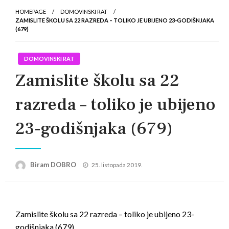
HOMEPAGE
DOMOVINSKI RAT
ZAMISLITE ŠKOLU SA 22 RAZREDA – TOLIKO JE UBIJENO 23-GODIŠNJAKA
(679)
DOMOVINSKI RAT
Zamislite školu sa 22
razreda – toliko je ubijeno
23-godišnjaka (679)
Posted
Biram DOBRO
25. listopada 2019.
on
Zamislite školu sa 22 razreda – toliko je ubijeno 23-
godišnjaka (679).