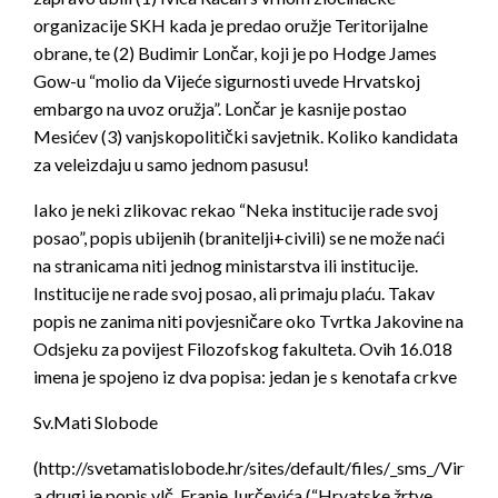
organizacije SKH kada je predao oružje Teritorijalne
obrane, te (2) Budimir Lončar, koji je po Hodge James
Gow-u “molio da Vijeće sigurnosti uvede Hrvatskoj
embargo na uvoz oružja”. Lončar je kasnije postao
Mesićev (3) vanjskopolitički savjetnik. Koliko kandidata
za veleizdaju u samo jednom pasusu!
Iako je neki zlikovac rekao “Neka institucije rade svoj
posao”, popis ubijenih (branitelji+civili) se ne može naći
na stranicama niti jednog ministarstva ili institucije.
Institucije ne rade svoj posao, ali primaju plaću. Takav
popis ne zanima niti povjesničare oko Tvrtka Jakovine na
Odsjeku za povijest Filozofskog fakulteta. Ovih 16.018
imena je spojeno iz dva popisa: jedan je s kenotafa crkve
Sv.Mati Slobode
(http://svetamatislobode.hr/sites/default/files/_sms_/Virtualn
a drugi je popis vlč. Franje Jurčevića (“Hrvatske žrtve