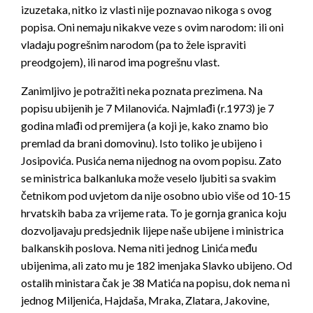
izuzetaka, nitko iz vlasti nije poznavao nikoga s ovog
popisa. Oni nemaju nikakve veze s ovim narodom: ili oni
vladaju pogrešnim narodom (pa to žele ispraviti
preodgojem), ili narod ima pogrešnu vlast.
Zanimljivo je potražiti neka poznata prezimena. Na
popisu ubijenih je 7 Milanovića. Najmlađi (r.1973) je 7
godina mlađi od premijera (a koji je, kako znamo bio
premlad da brani domovinu). Isto toliko je ubijeno i
Josipovića. Pusića nema nijednog na ovom popisu. Zato
se ministrica balkanluka može veselo ljubiti sa svakim
četnikom pod uvjetom da nije osobno ubio više od 10-15
hrvatskih baba za vrijeme rata. To je gornja granica koju
dozvoljavaju predsjednik lijepe naše ubijene i ministrica
balkanskih poslova. Nema niti jednog Linića među
ubijenima, ali zato mu je 182 imenjaka Slavko ubijeno. Od
ostalih ministara čak je 38 Matića na popisu, dok nema ni
jednog Miljenića, Hajdaša, Mraka, Zlatara, Jakovine,