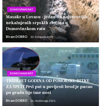
DOMOVINSKI RAT
Masakr u Lovasu – jedan od najsurovijih
nekažnjenih srpskih zločina u
Domovinskom ratu
Biram DOBRO
10. listopada 2019.
DOMOVINSKI RAT
TRIDESET GODINA OD POMORSKE BITKE
ZA SPLIT Prvi put u povijesti brod je pucao
po gradu čije ime nosi
Biram DOBRO
16. studenoga 2021.