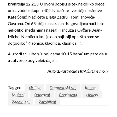
branitelja 12.213. U ovom popisu je tek nekoliko djece
od navodno ukupno 402. Naći ćete sve ubijene sinove
Kate Šoljić. Naći ćete Blaga Zadru i Tomljanovića-
Gavrana. Od 65 ubijenih stranih dragovoljaca naći ćete
nekoliko, među njima našeg Francuza s Ovčare, Jean-
Michel Nicoliera koji je dao najbolji opis što nam se
dogodilo: “Klaonica, klaonica, klaonica…”.
A izrodi se ljube s “ubojicama 10-15 baba” umjesto da su
u zatvoru zbog veleizdaje…
Autor:E-lustracija Hr/A.Š./Dnevno.hr
Tagged:
ćirilica
Domovinski rat
Imena
Mučeni
Odvedeni
Prezimena
Ubijeni
Zadavljeni
Zarobljeni