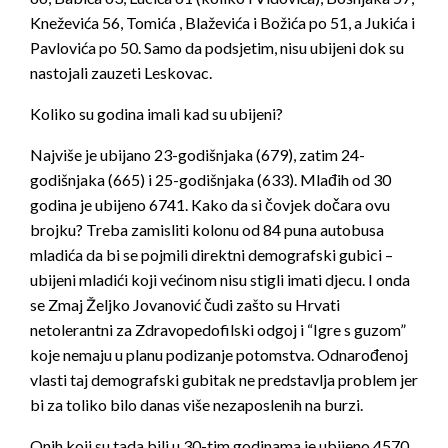
Kneževića 56, Tomića , Blaževića i Božića po 51, a Jukića i
Pavlovića po 50. Samo da podsjetim, nisu ubijeni dok su
nastojali zauzeti Leskovac.
Koliko su godina imali kad su ubijeni?
Najviše je ubijano 23-godišnjaka (679), zatim 24-
godišnjaka (665) i 25-godišnjaka (633). Mlađih od 30
godina je ubijeno 6741. Kako da si čovjek dočara ovu
brojku? Treba zamisliti kolonu od 84 puna autobusa
mladića da bi se pojmili direktni demografski gubici –
ubijeni mladići koji većinom nisu stigli imati djecu. I onda
se Zmaj Željko Jovanović čudi zašto su Hrvati
netolerantni za Zdravopedofilski odgoj i “Igre s guzom”
koje nemaju u planu podizanje potomstva. Odnarođenoj
vlasti taj demografski gubitak ne predstavlja problem jer
bi za toliko bilo danas više nezaposlenih na burzi.
Onih koji su tada bili u 30-tim godinama je ubijeno 4570.