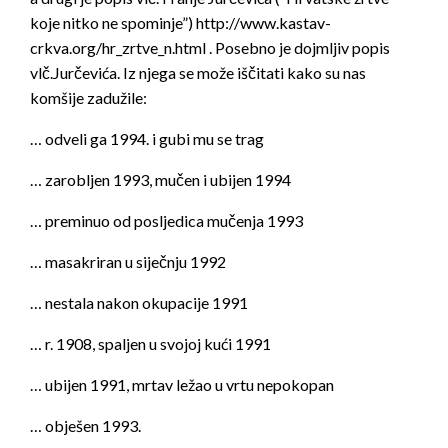
koje nitko ne spominje”) http://www.kastav-
crkva.org/hr_zrtve_n.html . Posebno je dojmljiv popis
vlč.Jurčevića. Iz njega se može iščitati kako su nas
komšije zadužile:
… odveli ga 1994. i gubi mu se trag
… zarobljen 1993, mučen i ubijen 1994
… preminuo od posljedica mučenja 1993
… masakriran u siječnju 1992
… nestala nakon okupacije 1991
… r. 1908, spaljen u svojoj kući 1991
… ubijen 1991, mrtav ležao u vrtu nepokopan
… obješen 1993.