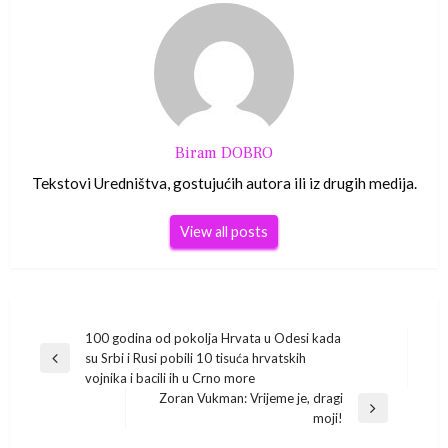
Biram DOBRO
Tekstovi Uredništva, gostujućih autora ili iz drugih medija.
View all posts
Navigacija
100 godina od pokolja Hrvata u Odesi kada
su Srbi i Rusi pobili 10 tisuća hrvatskih
Previous
objava
vojnika i bacili ih u Crno more
Post
Zoran Vukman: Vrijeme je, dragi
Next
moji!
Post