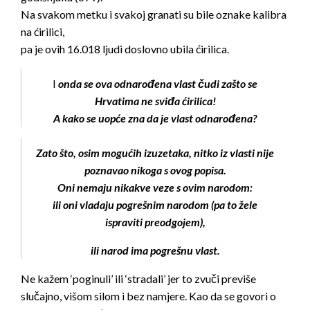
Na svakom metku i svakoj granati su bile oznake kalibra
na ćirilici,
pa je ovih 16.018 ljudi doslovno ubila ćirilica.
I
onda se ova odnarođena vlast čudi zašto se
Hrvatima ne sviđa ćirilica!
A kako se uopće zna da je vlast odnarođena?
Zato što, osim mogućih izuzetaka, nitko iz vlasti nije
poznavao nikoga s ovog popisa.
Oni nemaju nikakve veze s ovim narodom:
ili oni vladaju pogrešnim narodom (pa to žele
ispraviti preodgojem),
ili narod ima pogrešnu vlast.
Ne kažem ‘poginuli’ ili ‘stradali’ jer to zvuči previše
slučajno, višom silom i bez namjere. Kao da se govori o