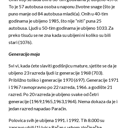
To je 57 autobusa osoba u naponu životne snage (što je
puno manje od 84 autobusa mladića). Onih u 40-tim
godinama je ubijeno 1985, što nije “niti” puna 25
autobusa. Ljudi u 50-tim godinama je ubijeno 1033. Za
preko tisuću se ne zna kada su ubijeni ni koliko su bili
stari (1076).
Generacijo moja
Svi vi, kada ćete slaviti godišnjicu mature, sjetite se da je
ubijeno 23 razreda ljudi iz generacije 1968 (703).
Približno toliko i generacije 1970 (697). Generacije 1971
i 1967 ravnopravno po 22 razreda, 1966. a godište
21
razred. Po 20 razreda je ubijeno svake od četri
generacije (1969,1965,1963,1964). Nema dokaza da je i
jedan razred napadao Paraćin.
Polovica svih je ubijena 1991. i 1992. Tih 8.000 su
zapravo ubili (1) Ivica Račan s vrhom zločinačke