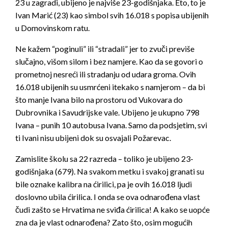
23 u zagradi, ubijeno je najviše 23-godišnjaka. Eto, to je
Ivan Marić (23) kao simbol svih 16.018 s popisa ubijenih
u Domovinskom ratu.
Ne kažem “poginuli” ili “stradali” jer to zvuči previše
slučajno, višom silom i bez namjere. Kao da se govori o
prometnoj nesreći ili stradanju od udara groma. Ovih
16.018 ubijenih su usmrćeni itekako s namjerom – da bi
što manje Ivana bilo na prostoru od Vukovara do
Dubrovnika i Savudrijske vale. Ubijeno je ukupno 798
Ivana – punih 10 autobusa Ivana. Samo da podsjetim, svi
ti Ivani nisu ubijeni dok su osvajali Požarevac.
Zamislite školu sa 22 razreda – toliko je ubijeno 23-
godišnjaka (679). Na svakom metku i svakoj granati su
bile oznake kalibra na ćirilici, pa je ovih 16.018 ljudi
doslovno ubila ćirilica. I onda se ova odnarođena vlast
čudi zašto se Hrvatima ne sviđa ćirilica! A kako se uopće
zna da je vlast odnarođena? Zato što, osim mogućih