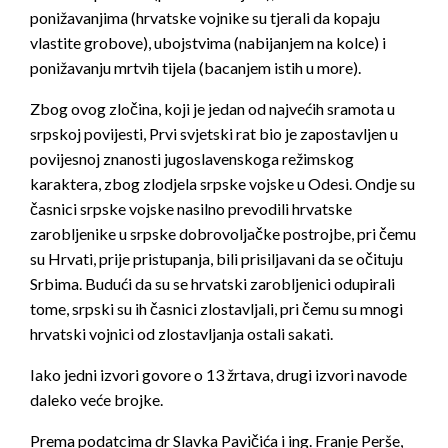
ponižavanjima (hrvatske vojnike su tjerali da kopaju
vlastite grobove), ubojstvima (nabijanjem na kolce) i
ponižavanju mrtvih tijela (bacanjem istih u more).
Zbog ovog zločina, koji je jedan od najvećih sramota u
srpskoj povijesti, Prvi svjetski rat bio je zapostavljen u
povijesnoj znanosti jugoslavenskoga režimskog
karaktera, zbog zlodjela srpske vojske u Odesi. Ondje su
časnici srpske vojske nasilno prevodili hrvatske
zarobljenike u srpske dobrovoljačke postrojbe, pri čemu
su Hrvati, prije pristupanja, bili prisiljavani da se očituju
Srbima. Budući da su se hrvatski zarobljenici odupirali
tome, srpski su ih časnici zlostavljali, pri čemu su mnogi
hrvatski vojnici od zlostavljanja ostali sakati.
Iako jedni izvori govore o 13 žrtava, drugi izvori navode
daleko veće brojke.
Prema podatcima dr Slavka Pavičića i ing. Franje Perše,