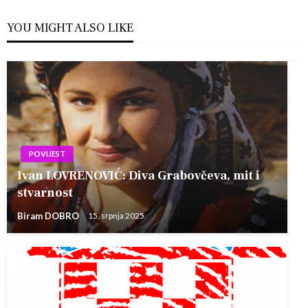
YOU MIGHT ALSO LIKE
POVIJEST
Ivan LOVRENOVIĆ: Diva Grabovčeva, mit i
stvarnost
Biram DOBRO
15. srpnja 2025.