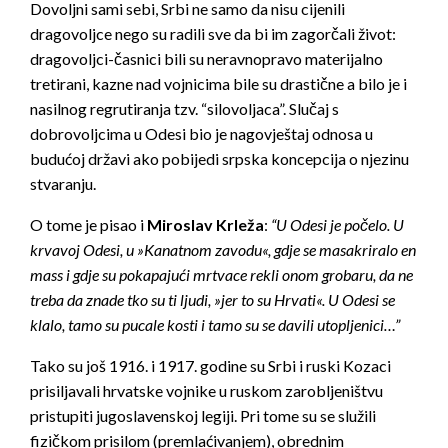
Dovoljni sami sebi, Srbi ne samo da nisu cijenili
dragovoljce nego su radili sve da bi im zagorčali život:
dragovoljci-časnici bili su neravnopravo materijalno
tretirani, kazne nad vojnicima bile su drastične a bilo je i
nasilnog regrutiranja tzv. “silovoljaca”. Slučaj s
dobrovoljcima u Odesi bio je nagovještaj odnosa u
budućoj državi ako pobijedi srpska koncepcija o njezinu
stvaranju.
O tome je pisao i
Miroslav Krleža
:
“U Odesi je počelo. U
krvavoj Odesi, u »Kanatnom zavodu«, gdje se masakriralo en
mass i gdje su pokapajući mrtvace rekli onom grobaru, da ne
treba da znade tko su ti ljudi, »jer to su Hrvati«. U Odesi se
klalo, tamo su pucale kosti i tamo su se davili utopljenici…”
Tako su još 1916. i 1917. godine su Srbi i ruski Kozaci
prisiljavali hrvatske vojnike u ruskom zarobljeništvu
pristupiti jugoslavenskoj legiji. Pri tome su se služili
fizičkom prisilom (premlaćivanjem), obrednim