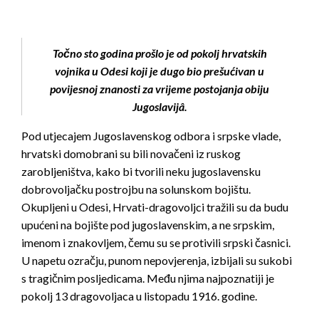
Točno sto godina prošlo je od pokolj hrvatskih
vojnika u Odesi koji je dugo bio prešućivan u
povijesnoj znanosti za vrijeme postojanja obiju
Jugoslavijâ.
Pod utjecajem Jugoslavenskog odbora i srpske vlade,
hrvatski domobrani su bili novačeni iz ruskog
zarobljeništva, kako bi tvorili neku jugoslavensku
dobrovoljačku postrojbu na solunskom bojištu.
Okupljeni u Odesi, Hrvati-dragovoljci tražili su da budu
upućeni na bojište pod jugoslavenskim, a ne srpskim,
imenom i znakovljem, čemu su se protivili srpski časnici.
U napetu ozračju, punom nepovjerenja, izbijali su sukobi
s tragičnim posljedicama. Među njima najpoznatiji je
pokolj 13 dragovoljaca u listopadu 1916. godine.