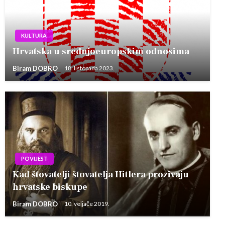
KULTURA
Hrvatska u srednjoeuropskim odnosima
Biram DOBRO
18. listopada 2023.
POVIJEST
Kad štovatelji štovatelja Hitlera prozivaju
hrvatske biskupe
Biram DOBRO
10. veljače 2019.