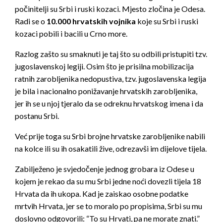
počinitelji su Srbi i ruski kozaci. Mjesto zločina je Odesa.
Radi se o
10.000 hrvatskih vojnika
koje su Srbi i ruski
kozaci pobili i bacili u Crno more.
Razlog zašto su smaknuti je taj što su odbili pristupiti tzv.
jugoslavenskoj legiji. Osim što je prisilna mobilizacija
ratnih zarobljenika nedopustiva, tzv. jugoslavenska legija
je bila i nacionalno ponižavanje hrvatskih zarobljenika,
jer ih se u njoj tjeralo da se odreknu hrvatskog imena i da
postanu Srbi.
Već prije toga su Srbi brojne hrvatske zarobljenike nabili
na kolce ili su ih osakatili žive, odrezavši im dijelove tijela.
Zabilježeno je svjedočenje jednog grobara iz Odese u
kojem je rekao da su mu Srbi jedne noći dovezli tijela 18
Hrvata da ih ukopa. Kad je zaiskao osobne podatke
mrtvih Hrvata, jer se to moralo po propisima, Srbi su mu
doslovno odgovorili: “To su Hrvati, pa ne morate znati.”