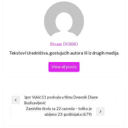
Biram DOBRO
Tekstovi Uredništva, gostujućih autora ili iz drugih medija.
View all posts
Navigacija
Igor Vukić:11 podvala u filmu Dnevnik Diane
Previous
Budisavljević
Post
objava
Zamislite školu sa 22 razreda – toliko je
Next
ubijeno 23-godišnjaka (679)
Post