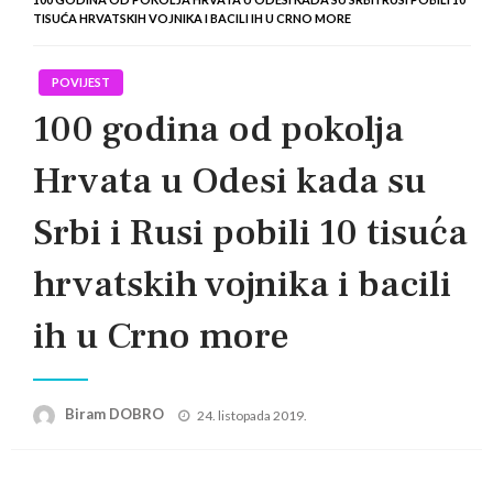
TISUĆA HRVATSKIH VOJNIKA I BACILI IH U CRNO MORE
POVIJEST
100 godina od pokolja
Hrvata u Odesi kada su
Srbi i Rusi pobili 10 tisuća
hrvatskih vojnika i bacili
ih u Crno more
Posted
Biram DOBRO
24. listopada 2019.
on