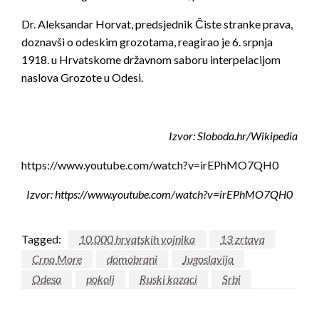
Dr. Aleksandar Horvat, predsjednik Čiste stranke prava,
doznavši o odeskim grozotama, reagirao je 6. srpnja
1918. u Hrvatskome državnom saboru interpelacijom
naslova Grozote u Odesi.
Izvor: Sloboda.hr/Wikipedia
https://www.youtube.com/watch?v=irEPhMO7QH0
Izvor: https://www.youtube.com/watch?v=irEPhMO7QH0
Tagged:
10.000 hrvatskih vojnika
13 zrtava
Crno More
domobrani
Jugoslavija
Odesa
pokolj
Ruski kozaci
Srbi