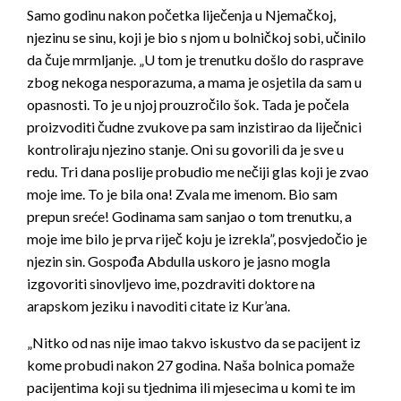
Samo godinu nakon početka liječenja u Njemačkoj,
njezinu se sinu, koji je bio s njom u bolničkoj sobi, učinilo
da čuje mrmljanje. „U tom je trenutku došlo do rasprave
zbog nekoga nesporazuma, a mama je osjetila da sam u
opasnosti. To je u njoj prouzročilo šok. Tada je počela
proizvoditi čudne zvukove pa sam inzistirao da liječnici
kontroliraju njezino stanje. Oni su govorili da je sve u
redu. Tri dana poslije probudio me nečiji glas koji je zvao
moje ime. To je bila ona! Zvala me imenom. Bio sam
prepun sreće! Godinama sam sanjao o tom trenutku, a
moje ime bilo je prva riječ koju je izrekla”, posvjedočio je
njezin sin. Gospođa Abdulla uskoro je jasno mogla
izgovoriti sinovljevo ime, pozdraviti doktore na
arapskom jeziku i navoditi citate iz Kur’ana.
„Nitko od nas nije imao takvo iskustvo da se pacijent iz
kome probudi nakon 27 godina. Naša bolnica pomaže
pacijentima koji su tjednima ili mjesecima u komi te im