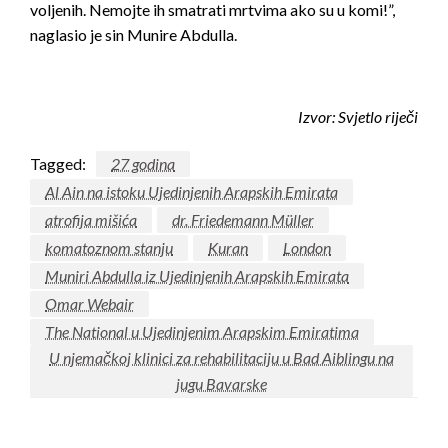
voljenih. Nemojte ih smatrati mrtvima ako su u komi!”,
naglasio je sin Munire Abdulla.
Izvor:
Svjetlo riječi
Tagged:
27 godina
Al Ain na istoku Ujedinjenih Arapskih Emirata
atrofija mišića
dr. Friedemann Müller
komatoznom stanju
Kuran
London
Muniri Abdulla iz Ujedinjenih Arapskih Emirata
Omar Webair
The National u Ujedinjenim Arapskim Emiratima
U njemačkoj klinici za rehabilitaciju u Bad Aiblingu na
jugu Bavarske