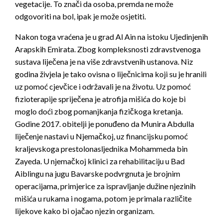
vegetacije. To znači da osoba, premda ne može
odgovoriti na bol, ipak je može osjetiti.
Nakon toga vraćena je u grad Al Ain na istoku Ujedinjenih
Arapskih Emirata. Zbog kompleksnosti zdravstvenoga
sustava liječena je na više zdravstvenih ustanova. Niz
godina živjela je tako ovisna o liječnicima koji su je hranili
uz pomoć cjevčice i održavali je na životu. Uz pomoć
fizioterapije spriječena je atrofija mišića do koje bi
moglo doći zbog pomanjkanja fizičkoga kretanja.
Godine 2017. obitelji je ponuđeno da Munira Abdulla
liječenje nastavi u Njemačkoj, uz financijsku pomoć
kraljevskoga prestolonasljednika Mohammeda bin
Zayeda. U njemačkoj klinici za rehabilitaciju u Bad
Aiblingu na jugu Bavarske podvrgnuta je brojnim
operacijama, primjerice za ispravljanje dužine njezinih
mišića u rukama i nogama, potom je primala različite
lijekove kako bi ojačao njezin organizam.