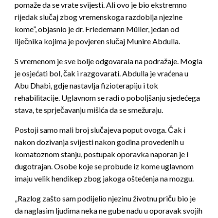
pomaže da se vrate svijesti. Ali ovo je bio ekstremno
rijedak slučaj zbog vremenskoga razdoblja njezine
kome”, objasnio je dr. Friedemann Müller, jedan od
liječnika kojima je povjeren slučaj Munire Abdulla.
S vremenom je sve bolje odgovarala na podražaje. Mogla
je osjećati bol, čak i razgovarati. Abdulla je vraćena u
Abu Dhabi, gdje nastavlja fizioterapiju i tok
rehabilitacije. Uglavnom se radi o poboljšanju sjedećega
stava, te sprječavanju mišića da se smežuraju.
Postoji samo mali broj slučajeva poput ovoga. Čak i
nakon dozivanja svijesti nakon godina provedenih u
komatoznom stanju, postupak oporavka naporan je i
dugotrajan. Osobe koje se probude iz kome uglavnom
imaju velik hendikep zbog jakoga oštećenja na mozgu.
„Razlog zašto sam podijelio njezinu životnu priču bio je
da naglasim ljudima neka ne gube nadu u oporavak svojih