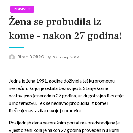
ZDRAVLJE
Žena se probudila iz
kome – nakon 27 godina!
Posted
Biram DOBRO
27. travnja 2019.
on
Jedna je žena 1991. godine doživjela tešku prometnu
nesreću, u kojoj je ostala bez svijesti. Stanje kome
nastavljeno je narednih 27 godina, uz dugotrajno liječenje
u inozemstvu. Tek se nedavno probudila iz kome i
liječenje nastavila u svojoj domovini.
Posljednjih dana na mrežnim portalima predstavljena je
vijest o ženi koja je nakon 27 godina provedenih u komi