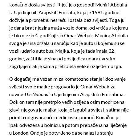
konačno došla svijesti. Riječ je o gospođi Muniri Abdulla
iz Ujedinjenih Arapskih Emirata, koja je 1991. godine
doživjela prometnu nesreću i ostala bez svijesti. Toga ju
je dana brat njezina muža vozio doma, od vrtića u kojemu
je bio njezin 4-godišnji sin Omar Webair. Munira Abdulla
svoga je sina držala u naručju kad je auto u kojemu su se
vozili udario autobus. Majka, koja je tada imala 32
godine, zaštitila je sina od posljedica udara čvrstim
zagrljajem ali je sama pretrpjela velike ozljede mozga.
O događajima vezanim za komatozno stanje i dozivanje
svijesti svoje majke progovorio je Omar Webair za
novine
The National
u Ujedinjenim Arapskim Emiratima.
Dok on sam nije pretrpio većih ozljeda osim modrice na
glavi, njegova je majka, koja je izgubila svijest, satima nije
primila odgovarajuću medicinsku pomoć. Konačno je
ipak odvezena u bolnicu, a potom prebačena na liječenje
u London. Ondje je potvrđeno da se nalazi u stanju