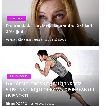
ZDRAVLJE
Pneumokok – bakterija koja stalno živi kod
30% ljudi
Verica Jačmenica Jazbec
26. veljače 2018.
PSIHOLOGIJA
Ivan ĆELIĆ: TRČANJE JE UŽITAK BEZ
SUPSTANCI KOJI PODRŽAVA OPORAVAK OD
OVISNOSTI
Biram DOBRO
18. kolovoza 2025.