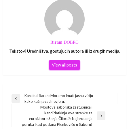
Biram DOBRO
Tekstovi Uredništva, gostujućih autora ili iz drugih medija.
View all posts
Navigacija
Kardinal Sarah: Moramo imati jasnu viziju
Previous
kako kažnjavati nevjeru.
Post
objava
Mostova saborska zastupnica i
kandidatkinja ove stranke za
Next
euroizbore Sonja Čikotić: Najbrutalnja
Post
poruka ikad poslana Plenkoviću u Saboru!