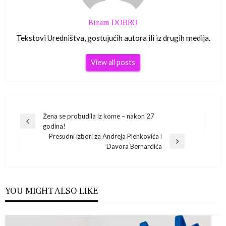
Biram DOBRO
Tekstovi Uredništva, gostujućih autora ili iz drugih medija.
View all posts
Navigacija
Žena se probudila iz kome – nakon 27
Previous
godina!
Post
objava
Presudni izbori za Andreja Plenkovića i
Next
Davora Bernardića
Post
YOU MIGHT ALSO LIKE