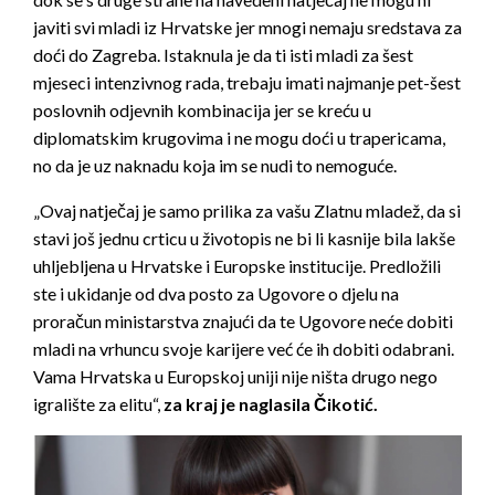
javiti svi mladi iz Hrvatske jer mnogi nemaju sredstava za
doći do Zagreba. Istaknula je da ti isti mladi za šest
mjeseci intenzivnog rada, trebaju imati najmanje pet-šest
poslovnih odjevnih kombinacija jer se kreću u
diplomatskim krugovima i ne mogu doći u trapericama,
no da je uz naknadu koja im se nudi to nemoguće.
„Ovaj natječaj je samo prilika za vašu Zlatnu mladež, da si
stavi još jednu crticu u životopis ne bi li kasnije bila lakše
uhljebljena u Hrvatske i Europske institucije. Predložili
ste i ukidanje od dva posto za Ugovore o djelu na
proračun ministarstva znajući da te Ugovore neće dobiti
mladi na vrhuncu svoje karijere već će ih dobiti odabrani.
Vama Hrvatska u Europskoj uniji nije ništa drugo nego
igralište za elitu“,
za kraj je naglasila Čikotić.