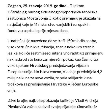
Zagreb, 25. travnja 2019. godine
– Tijekom
jučerašnjeg burnog aktualnog prijepodneva saborska
zastupnica Mosta Sonja Čikotić premijeru je ukazala na
natječaj koje je Ministarstvo vanjskih i europskih
fondova raspisalo prije mjesec dana.
U natječaju je navedeno da se traži 150 mladih osoba,
visokostručnih kvalifikacija, znanja nekoliko stranih
jezika, koji će šest mjeseci intenzivno raditi uz primjerenu
naknadu od sto kuna za mjesečni pokaz kao časnici za
vezu tijekom Hrvatskog predsjedavanja vijećem
Europske unije. No istovremeno, Vlada je predvidjela 4,2
milijuna kuna za nova vozila, te pola milijarde kuna
troškova za predsjedanje Hrvatske Vijećem Europske
unije.
„Ove brojke najbolje pokazuju koliko je Vladi Andreja
Plenkovića važno zadiviti svoje prijatelje, činovnike iz