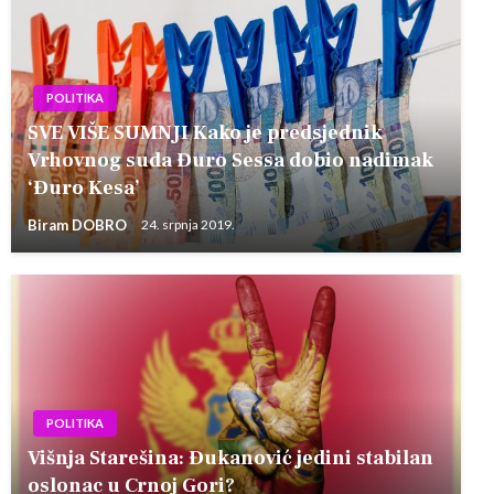
POLITIKA
SVE VIŠE SUMNJI Kako je predsjednik
Vrhovnog suda Đuro Sessa dobio nadimak
‘Đuro Kesa’
Biram DOBRO
24. srpnja 2019.
POLITIKA
Višnja Starešina: Đukanović jedini stabilan
oslonac u Crnoj Gori?