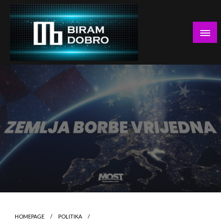
Skip
to
content
… jer BUDUĆNOST nema drugo IME!
Biram DOBRO
HOMEPAGE
POLITIKA