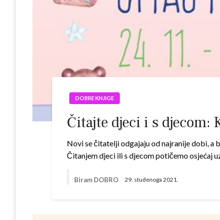
DOBRE KNJIGE
Čitajte djeci i s djecom: 
Novi se čitatelji odgajaju od najranije dobi, a b
Čitanjem djeci ili s djecom potičemo osjećaj u
Biram DOBRO
29. studenoga 2021.