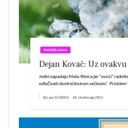
RAZMIŠLJANJA
Dejan Kovač: Uz ovakvu 
Jedni napadaju Matu Rimca jer “uvozi” radnike
odlučivati dvotrećinskom većinom.” Problem “t
Biram DOBRO
28. studenoga 2021.