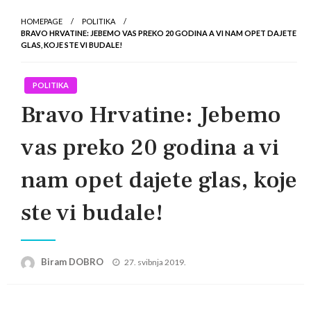
HOMEPAGE
POLITIKA
BRAVO HRVATINE: JEBEMO VAS PREKO 20 GODINA A VI NAM OPET DAJETE
GLAS, KOJE STE VI BUDALE!
POLITIKA
Bravo Hrvatine: Jebemo
vas preko 20 godina a vi
nam opet dajete glas, koje
ste vi budale!
Posted
Biram DOBRO
27. svibnja 2019.
on