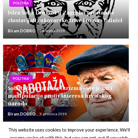
POLITIKA
Ivica Šola: Drugovi u Zagrebu prestanite
zlostavljati vukovarske žrtve i to na – latinici
Biram DOBRO
24. srpnja 2019.
POLITIKA
Sabotaža hrvatskog turizma – Sve je laž i
manipulacija protiv interesa hrvatskog
naroda
Biram DOBRO
9. prosinca 2019.
This website uses cookies to improve your experience. We'll
assume you're ok with this, but you can opt-out if you wish.