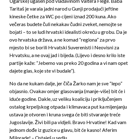
Ugarske) ugašen pod vladavinom Valtera Flege. Baba
Taritaš je varala jadni narod u Gunji prodajući jeftine
kineske četke za WC po cijeni iznad 200 kuna. Ako
večeras budete čuli nekakav čudni zveket, nemojte se
bojati – to se ludi hrvatski idealisti okreću u grobu. Da je
ovo hrvatska država, a ne komad “regiona” za prvo
mjesto bi se borili Hrvatski Suverenisti i Neovisni za
Hrvatsku, a ne ovaj jad i bijeda. (Lijevo i desno krilo iste
partije kaže: “Jebemo vas preko 20 godina a vi nam opet
dajete glas, koje ste vi budale”).
No da ne kukam dalje, jer čiča Žarko nam je sve “lepo”
objasnio. Ovakav omjer glasovanja (manje-više) bit će i
iduće godine. Dakle, uz veliku koaliciju i priključenjem
ostalog krpeljskog otpada i klimavaca put ka mijenjanju
ustava je otvoren i kruna svega će biti stvaranje treće
Jugoslavije. Živi bili pa vidjeli. Bravo Hrvatine! Kad vam
jednom dođe iz guzice u glavu, bit će kasno! Aferim
Milorade! – Ostaješ u sedlu.