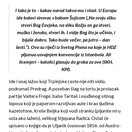
I tako je to – kakav narod takva mu i vlast. U Europu
ide balavi sinovac s babom Šujicom („Na svoju sliku
stvori Bog čovjeka, na sliku Božju on ga stvori,
muško i žensko, stvori ih. I vidje Bog što je učinio, i
bijaše dobro. Tako bude večer, pa jutro – dan
šesti.“). Ovo su riječi iz Svetog Pisma na koje je HDZ
pljunuo usvajnjem konvencije iz Istanbula. Ali
licemjeri – katolici glasuju do groba za ove (SKH,
KPJ).
Ide i onaj lažov koji Trpinjske ceste nije niti vidio,
podrumaš
Predrag. A poseban šlag na tortu je prolazak
partije Valtera Frege, babe Taritaš i osuđenog sitnog
lopova koji je pajserom razvljivao aute i krao ljudima
kazetofone, Kreše Beljka koji vodi stranku (pljunite mi u
usta ako lažem), velikog Stjepana Radića. Ostat će
upisano u knjige da je Uljanik (osnovan 1856. od Austro-