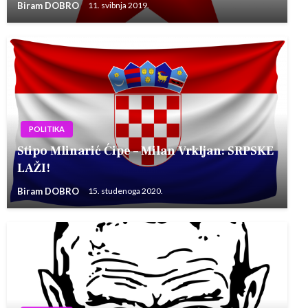
Biram DOBRO
11. svibnja 2019.
POLITIKA
Stipo Mlinarić Ćipe – Milan Vrkljan: SRPSKE
LAŽI!
Biram DOBRO
15. studenoga 2020.