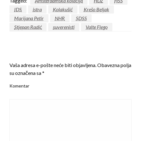
Tagged:
Amsterdamska kolacija
HDZ
HSS
IDS
istra
Kolakušić
Krešo Beljak
Marijana Petir
NHR
SDSS
Stjepan Radić
suverenisti
Valte Flego
LEAVE A RESPONSE
Vaša adresa e-pošte neće biti objavljena.
Obavezna polja
su označena sa
*
Komentar