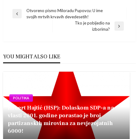
Navigacija
Otvoreno pismo Miloradu Pupovcu: U ime
Previous
svojih mrtvih krvavih devedesetih!
Post
objava
Tko je pobijedio na
Next
izborima?
Post
YOU MIGHT ALSO LIKE
POLITIKA
Robert Hajtić (HSP): Dolaskom SDP-a na
vlasti 2001. godine porastao je broj
partizanskih mirovina za nevjerojatnih
6000!