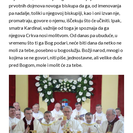
prvotnih dojmova novoga biskupa da ga, od imenovanja
pa nadalje, toliki u njegovoj biskupiji, kao i oni izvan nje,
promatraju, govore o njemu, iščekuju što će učiniti. Ipak,
smatra Kardinal, važnije od toga je spoznaja da ga
njegova Crkva nosi molitvom. Od danas pa ubuduće, u
vremenu što ti ga Bog podari, neće biti dana da netko ne
moli za tebe, posebno u bogoslužju. Božji narod, mnogi o
kojima se ne govori, niti piše, jednostavne, ali velike duše
pred Bogom, mole i molit će za tebe.