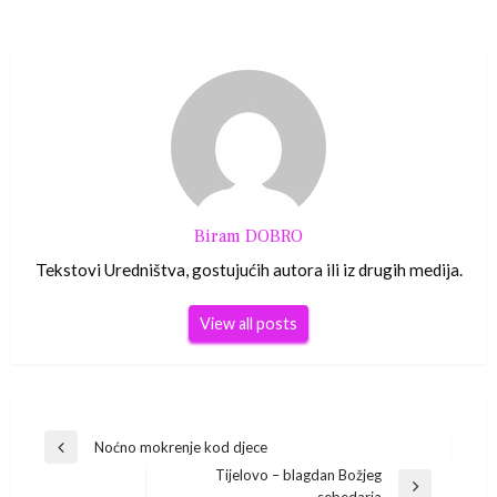
Biram DOBRO
Tekstovi Uredništva, gostujućih autora ili iz drugih medija.
View all posts
Navigacija
Noćno mokrenje kod djece
Previous
Tijelovo – blagdan Božjeg
Post
Next