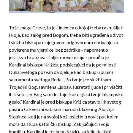
To je snaga Crkve, to je činjenica o kojoj treba razmišljati
i koja, kao zalog pred Bogom, treba biti ugrađena u život
i službu biskupa u njegovom odgovornom darivanju za
povjerene mu vjernike, bez zadrške – napomenuo
je.Crkva te poziva i šalje u novu misiju – poručio je
Kardinal biskupu Križiću, podsjećajući da je po milosti
Duha Svetoga pozvan da djeluje kao biskup u punini
sakramenta svetoga Reda: „Po tvojoj će službi sam
Trojedini Bog, savršena Ljubav, susretati ljude i privlačiti
ih k sebi, jer Bog sam dostaje, kako glasi tvoje biskupsko
geslo.“ Kardinal je pred biskupa Križića stavio lik svetog
pastira Crkve u hrvatskom narodu blaženog Alojzija
Stepinca, koji je na svojoj koži osjetio trnovit put kojim
mora da stupa katolički biskup. Zaključujući svoju
homiliju, Kardinal je biskupu Križiću zaželio da ljubi