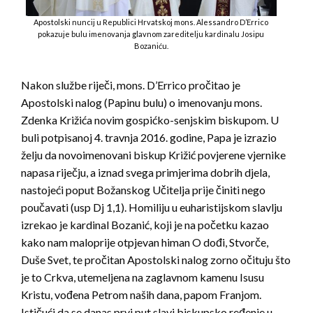
Apostolski nuncij u Republici Hrvatskoj mons. Alessandro D’Errico
pokazuje bulu imenovanja glavnom zareditelju kardinalu Josipu
Bozaniću.
Nakon službe riječi, mons. D’Errico pročitao je
Apostolski nalog (Papinu bulu) o imenovanju mons.
Zdenka Križića novim gospićko-senjskim biskupom. U
buli potpisanoj 4. travnja 2016. godine, Papa je izrazio
želju da novoimenovani biskup Križić povjerene vjernike
napasa riječju, a iznad svega primjerima dobrih djela,
nastojeći poput Božanskog Učitelja prije činiti nego
poučavati (usp Dj 1,1). Homiliju u euharistijskom slavlju
izrekao je kardinal Bozanić, koji je na početku kazao
kako nam maloprije otpjevan himan O dođi, Stvorče,
Duše Svet, te pročitan Apostolski nalog zorno očituju što
je to Crkva, utemeljena na zaglavnom kamenu Isusu
Kristu, vođena Petrom naših dana, papom Franjom.
Ističući da se danas prvi put slavi biskupsko ređenje u