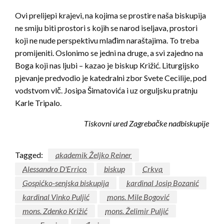
Ovi prelijepi krajevi, na kojima se prostire naša biskupija
ne smiju biti prostori s kojih se narod iseljava, prostori
koji ne nude perspektivu mlađim naraštajima. To treba
promijeniti. Oslonimo se jedni na druge, a svi zajedno na
Boga koji nas ljubi – kazao je biskup Križić. Liturgijsko
pjevanje predvodio je katedralni zbor Svete Cecilije, pod
vodstvom vlč. Josipa Šimatovića i uz orguljsku pratnju
Karle Tripalo.
Tiskovni ured Zagrebačke nadbiskupije
Tagged:
akademik Željko Reiner
Alessandro D'Errico
biskup
Crkva
Gospićko-senjska biskupija
kardinal Josip Bozanić
kardinal Vinko Puljić
mons. Mile Bogović
mons. Zdenko Križić
mons. Želimir Puljić