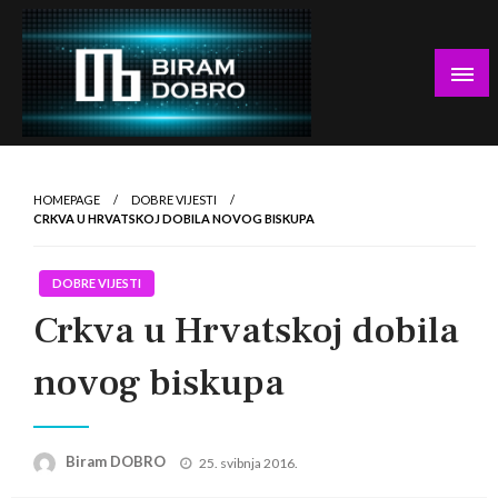
Skip
to
content
… jer BUDUĆNOST nema drugo IME!
Biram DOBRO
HOMEPAGE
DOBRE VIJESTI
CRKVA U HRVATSKOJ DOBILA NOVOG BISKUPA
DOBRE VIJESTI
Crkva u Hrvatskoj dobila
novog biskupa
Posted
Biram DOBRO
25. svibnja 2016.
on