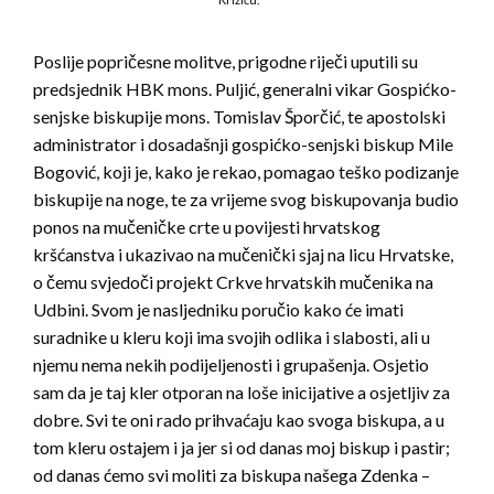
Poslije popričesne molitve, prigodne riječi uputili su
predsjednik HBK mons. Puljić, generalni vikar Gospićko-
senjske biskupije mons. Tomislav Šporčić, te apostolski
administrator i dosadašnji gospićko-senjski biskup Mile
Bogović, koji je, kako je rekao, pomagao teško podizanje
biskupije na noge, te za vrijeme svog biskupovanja budio
ponos na mučeničke crte u povijesti hrvatskog
kršćanstva i ukazivao na mučenički sjaj na licu Hrvatske,
o čemu svjedoči projekt Crkve hrvatskih mučenika na
Udbini. Svom je nasljedniku poručio kako će imati
suradnike u kleru koji ima svojih odlika i slabosti, ali u
njemu nema nekih podijeljenosti i grupašenja. Osjetio
sam da je taj kler otporan na loše inicijative a osjetljiv za
dobre. Svi te oni rado prihvaćaju kao svoga biskupa, a u
tom kleru ostajem i ja jer si od danas moj biskup i pastir;
od danas ćemo svi moliti za biskupa našega Zdenka –