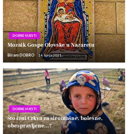
DOBRE VIJESTI
Mozaik Gospe Olovske u Nazaretu
Biram DOBRO
14. lipnja 2021.
DOBRE VIJESTI
Što čini Crkva za siromašne, bolesne,
obespravljene…?