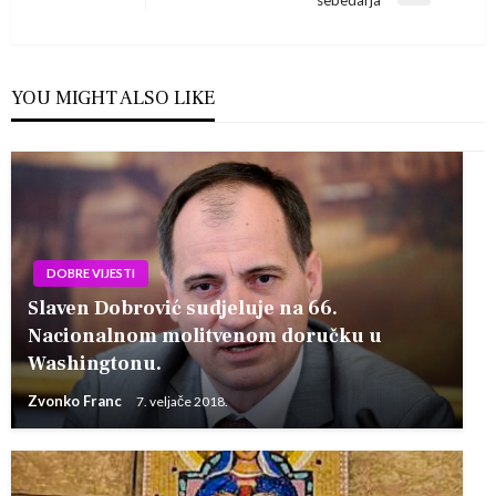
objava
sebedarja
Post
YOU MIGHT ALSO LIKE
DOBRE VIJESTI
Slaven Dobrović sudjeluje na 66.
Nacionalnom molitvenom doručku u
Washingtonu.
Zvonko Franc
7. veljače 2018.