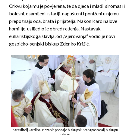
Crkvu koja mu je povjerena, te da djeca i mladi, siromasi i
bolesni, osamljeni i stariji, napušteni i poniženi u njemu
prepoznaju oca, brata i prijatelja. Nakon Kardinalove
homilije, uslijedio je obred ređenja. Nastavak
euharistijskoga slavlja, od „Vjerovanja“ vodio je novi
gospićko-senjski biskup Zdenko Križić.
Zareditelj kardinal Bozanić predaje biskupski štap (pastoral) biskupu
Križiću.