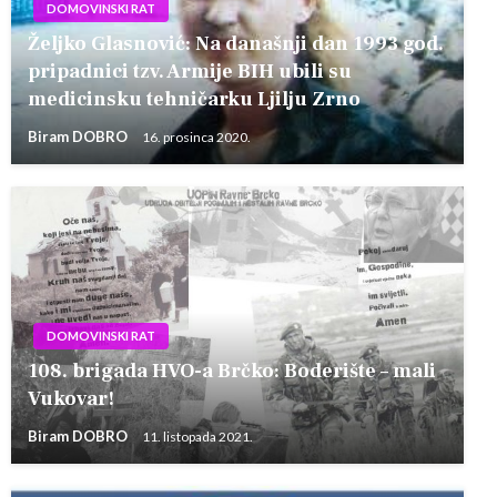
DOMOVINSKI RAT
Željko Glasnović: Na današnji dan 1993 god.
pripadnici tzv. Armije BIH ubili su
medicinsku tehničarku Ljilju Zrno
Biram DOBRO
16. prosinca 2020.
DOMOVINSKI RAT
108. brigada HVO-a Brčko: Boderište – mali
Vukovar!
Biram DOBRO
11. listopada 2021.