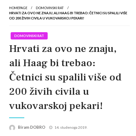
HOMEPAGE
DOMOVINSKI RAT
HRVATI ZA OVO NE ZNAJU, ALI HAAG BI TREBAO: ČETNICI SU SPALILI VIŠE
OD 200 ŽIVIH CIVILA U VUKOVARSKOJ PEKARI!
DOMOVINSKI RAT
Hrvati za ovo ne znaju,
ali Haag bi trebao:
Četnici su spalili više od
200 živih civila u
vukovarskoj pekari!
Posted
Biram DOBRO
14. studenoga 2019.
on