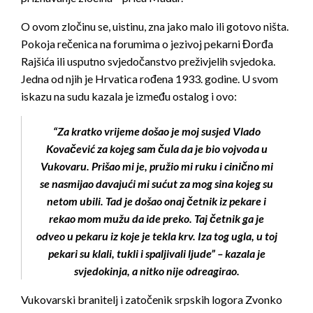
O ovom zločinu se, uistinu, zna jako malo ili gotovo ništa.
Pokoja rečenica na forumima o jezivoj pekarni Đorđa
Rajšića ili usputno svjedočanstvo preživjelih svjedoka.
Jedna od njih je Hrvatica rođena 1933. godine. U svom
iskazu na sudu kazala je između ostalog i ovo:
“Za kratko vrijeme došao je moj susjed Vlado
Kovačević za kojeg sam čula da je bio vojvoda u
Vukovaru. Prišao mi je, pružio mi ruku i cinično mi
se nasmijao davajući mi sućut za mog sina kojeg su
netom ubili. Tad je došao onaj četnik iz pekare i
rekao mom mužu da ide preko. Taj četnik ga je
odveo u pekaru iz koje je tekla krv. Iza tog ugla, u toj
pekari su klali, tukli i spaljivali ljude” – kazala je
svjedokinja, a nitko nije odreagirao.
Vukovarski branitelj i zatočenik srpskih logora Zvonko