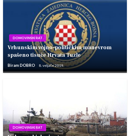
DOMOVINSKI RAT
Vrhunskim vojno-političkim manevrom
spašeno tisuće Hrvata Tuzle
Biram DOBRO
8. veljače 2019.
DOMOVINSKI RAT