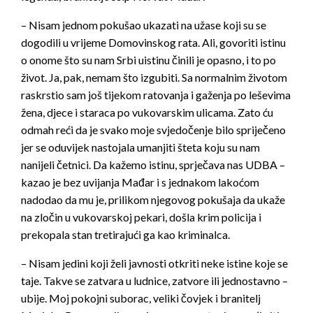
– Nisam jednom pokušao ukazati na užase koji su se
dogodili u vrijeme Domovinskog rata. Ali, govoriti istinu
o onome što su nam Srbi uistinu činili je opasno, i to po
život. Ja, pak, nemam što izgubiti. Sa normalnim životom
raskrstio sam još tijekom ratovanja i gaženja po leševima
žena, djece i staraca po vukovarskim ulicama. Zato ću
odmah reći da je svako moje svjedočenje bilo spriječeno
jer se oduvijek nastojala umanjiti šteta koju su nam
nanijeli četnici. Da kažemo istinu, sprječava nas UDBA –
kazao je bez uvijanja Mađar i s jednakom lakoćom
nadodao da mu je, prilikom njegovog pokušaja da ukaže
na zločin u vukovarskoj pekari, došla krim policija i
prekopala stan tretirajući ga kao kriminalca.
– Nisam jedini koji želi javnosti otkriti neke istine koje se
taje. Takve se zatvara u ludnice, zatvore ili jednostavno –
ubije. Moj pokojni suborac, veliki čovjek i branitelj