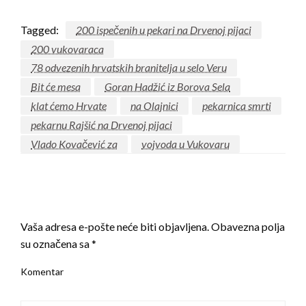
Tagged:
200 ispečenih u pekari na Drvenoj pijaci
200 vukovaraca
78 odvezenih hrvatskih branitelja u selo Veru
Bit će mesa
Goran Hadžić iz Borova Sela
klat ćemo Hrvate
na Olajnici
pekarnica smrti
pekarnu Rajšić na Drvenoj pijaci
Vlado Kovačević za
vojvoda u Vukovaru
LEAVE A RESPONSE
Vaša adresa e-pošte neće biti objavljena.
Obavezna polja
su označena sa
*
Komentar