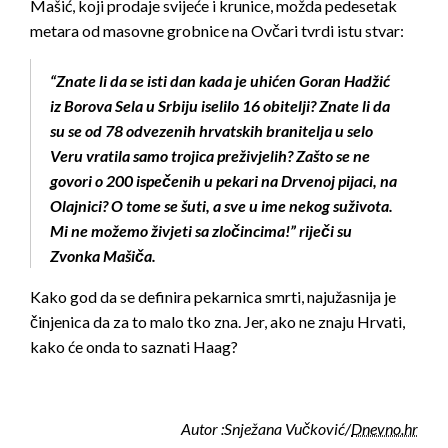
Mašić, koji prodaje svijeće i krunice, možda pedesetak
metara od masovne grobnice na Ovčari tvrdi istu stvar:
“Znate li da se isti dan kada je uhićen Goran Hadžić
iz Borova Sela u Srbiju iselilo 16 obitelji? Znate li da
su se od 78 odvezenih hrvatskih branitelja u selo
Veru vratila samo trojica preživjelih? Zašto se ne
govori o 200 ispečenih u pekari na Drvenoj pijaci, na
Olajnici? O tome se šuti, a sve u ime nekog suživota.
Mi ne možemo živjeti sa zločincima!” riječi su
Zvonka Mašiča.
Kako god da se definira pekarnica smrti, najužasnija je
činjenica da za to malo tko zna. Jer, ako ne znaju Hrvati,
kako će onda to saznati Haag?
Autor :Snježana Vučković/
Dnevno.hr