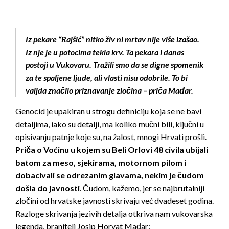
Iz pekare “Rajšić” nitko živ ni mrtav nije više izašao.
Iz nje je u potocima tekla krv. Ta pekara i danas
postoji u Vukovaru. Tražili smo da se digne spomenik
za te spaljene ljude, ali vlasti nisu odobrile. To bi
valjda značilo priznavanje zločina – priča Mađar.
Genocid je upakiran u strogu definiciju koja se ne bavi
detaljima, iako su detalji, ma koliko mučni bili, ključni u
opisivanju patnje koje su, na žalost, mnogi Hrvati prošli.
Priča o Voćinu u kojem su Beli Orlovi 48 civila ubijali
batom za meso, sjekirama, motornom pilom i
dobacivali se odrezanim glavama, nekim je čudom
došla do javnosti
. Čudom, kažemo, jer se najbrutalniji
zločini od hrvatske javnosti skrivaju već dvadeset godina.
Razloge skrivanja jezivih detalja otkriva nam vukovarska
legenda, branitelj Josip Horvat Mađar: