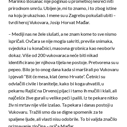
Marinko Bosanac nije poginuo u prometnoj nesreći niti
prirodnom smrću. Ubijen je, mi to znamo, i to zbog istine
na koju je ukazivao. I mene su u Zagrebu pokušali ubiti –
tvrdi heroj Vukovara, Josip Horvat Mađar.
– Mediji nas ne žele slušati, a ne znam kome to sve nismo
ispričali. Ovčara se nije mogla sakriti, previše snimaka,
svjedoka i u konačnici, masovna grobnica kao neoboriv
dokaz. Više od 200 vukovaraca neće biti nikad
identificirano jer njihova tijela ne postoje. Pretvorena su u
pepeo. Bilo je to onog dana kada si marširali po Vukovaru
i pjevali “Bit će mesa, klat ćemo Hrvate”. Četnici su
odvlačili civile i branitelje, kako bi koga uhvatili, u
pekarnu Rajšić na Drvenoj pijaci i tamo ih mučili i klali, ali
najčešće žive gurali u velike peći i palili. Iz te pekare nitko
živ ni mrtav nije više izašao. Ta pekara i danas postoji u
Vukovaru. Tražili smo da se digne spomenik za te
spaljene ljude, ali vlasti nisu odobrile. To bi valjda značilo
priznavanje zločina – priča Mađar.