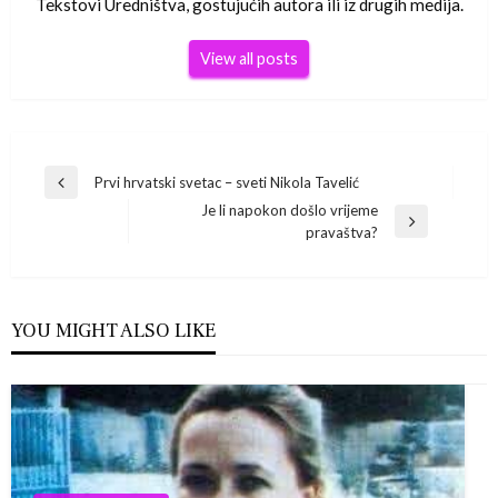
Tekstovi Uredništva, gostujućih autora ili iz drugih medija.
View all posts
Navigacija
Prvi hrvatski svetac – sveti Nikola Tavelić
Previous
Je li napokon došlo vrijeme
Post
objava
Next
pravaštva?
Post
YOU MIGHT ALSO LIKE