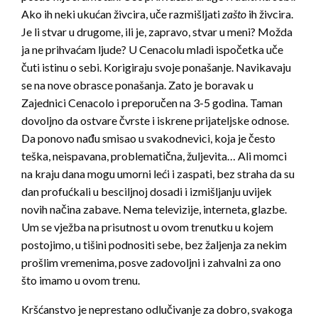
Ako ih neki ukućan živcira, uče razmišljati
zašto
ih živcira.
Je li stvar u drugome, ili je, zapravo, stvar u meni? Možda
ja ne prihvaćam ljude? U Cenacolu mladi ispočetka uče
čuti istinu o sebi. Korigiraju svoje ponašanje. Navikavaju
se na nove obrasce ponašanja. Zato je boravak u
Zajednici Cenacolo i preporučen na 3-5 godina. Taman
dovoljno da ostvare čvrste i iskrene prijateljske odnose.
Da ponovo nađu smisao u svakodnevici, koja je često
teška, neispavana, problematična, žuljevita… Ali momci
na kraju dana mogu umorni leći i zaspati, bez straha da su
dan profućkali u besciljnoj dosadi i izmišljanju uvijek
novih načina zabave. Nema televizije, interneta, glazbe.
Um se vježba na prisutnost u ovom trenutku u kojem
postojimo, u tišini podnositi sebe, bez žaljenja za nekim
prošlim vremenima, posve zadovoljni i zahvalni za ono
što imamo u ovom trenu.
Kršćanstvo je neprestano odlučivanje za dobro, svakoga