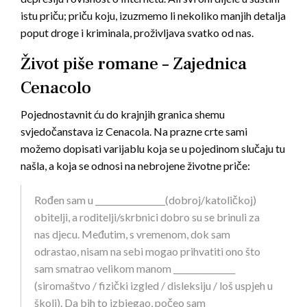
istu priču; priču koju, izuzmemo li nekoliko manjih detalja
poput droge i kriminala, proživljava svatko od nas.
Život piše romane – Zajednica
Cenacolo
Pojednostavnit ću do krajnjih granica shemu
svjedočanstava iz Cenacola. Na prazne crte sami
možemo dopisati varijablu koja se u pojedinom slučaju tu
našla, a koja se odnosi na nebrojene životne priče:
Rođen sam u _________________(dobroj/katoličkoj)
obitelji, a roditelji/skrbnici dobro su se brinuli za
nas djecu. Međutim, s vremenom, dok sam
odrastao, nisam na sebi mogao prihvatiti ono što
sam smatrao velikom manom _______________
(siromaštvo / fizički izgled / disleksiju / loš uspjeh u
školi). Da bih to izbjegao, počeo sam