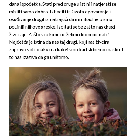
dana ispočetka. Stati pred druge u istini i natjerati se
misliti samo dobro. Izbaciti iz života ogovaranje i
osuđivanje drugih smatrajući da mi nikad ne bismo
počinili njihove greške. Ispitati sebe zašto nas drugi
živciraju. Zašto s nekime ne želimo komunicirati?
Najčešća je istina da nas taj drugi, koji nas živcira,
zapravo vidi onakvima kakvi smo kad skinemo masku. I
to nas izaziva da ga uništimo.