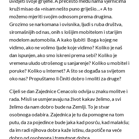
uvidjeti svoje grijehe. A prečesto među nama vjernicima
kruži misao da »nisam nešto puno griješio…« A to
možemo mjeriti svojim odnosom prema drugima.
Grozimo se narkomana i ovisnika, ljudi s ruba društva,
siromašnijih od nas, onih s lošijim mobitelom i starijim
modelom automobila. A kako ljubiti Boga kojeg ne
vidimo, ako ne volimo ljude koje vidimo? Koliko je naš
dan ispunjen, ako smo iskreni prema sebi? Koliko je
vremena uludo utrošenog u sanjarenje? Koliko u mobitel i
poruke? Koliko u Internet? A što se događa sa svijetom
oko nas? Propuštamo li činiti dobro i moliti za druge?
Cijeli se dan Zajednice Cenacolo odvija u znaku molitve i
rada. Misli se usmjeravaju na život kakav želimo, a svi
želimo da nam dobro bude na Zemlji. To je stvar
osobnoga odabira. Zajednica je tu da pomogne na tom
putu, da za pojedince bude jaka kad posrću, kad malakšu;
da im radi njihova dobra kaže istinu, da potiče na veće
dobro od osobnoga i trenutnog dobra.