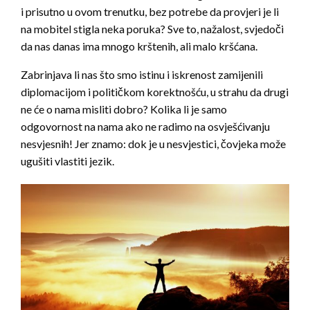
i prisutno u ovom trenutku, bez potrebe da provjeri je li
na mobitel stigla neka poruka? Sve to, nažalost, svjedoči
da nas danas ima mnogo krštenih, ali malo kršćana.
Zabrinjava li nas što smo istinu i iskrenost zamijenili
diplomacijom i političkom korektnošću, u strahu da drugi
ne će o nama misliti dobro? Kolika li je samo
odgovornost na nama ako ne radimo na osvješćivanju
nesvjesnih! Jer znamo: dok je u nesvjestici, čovjeka može
ugušiti vlastiti jezik.