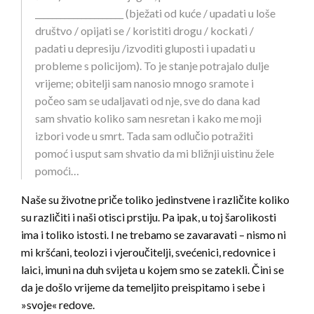
_____________________ (bježati od kuće / upadati u loše
društvo / opijati se / koristiti drogu / kockati /
padati u depresiju /izvoditi gluposti i upadati u
probleme s policijom). To je stanje potrajalo dulje
vrijeme; obitelji sam nanosio mnogo sramote i
počeo sam se udaljavati od nje, sve do dana kad
sam shvatio koliko sam nesretan i kako me moji
izbori vode u smrt. Tada sam odlučio potražiti
pomoć i usput sam shvatio da mi bližnji uistinu žele
pomoći…
Naše su životne priče toliko jedinstvene i različite koliko
su različiti i naši otisci prstiju. Pa ipak, u toj šarolikosti
ima i toliko istosti. I ne trebamo se zavaravati – nismo ni
mi kršćani, teolozi i vjeroučitelji, svećenici, redovnice i
laici, imuni na duh svijeta u kojem smo se zatekli. Čini se
da je došlo vrijeme da temeljito preispitamo i sebe i
»svoje« redove.