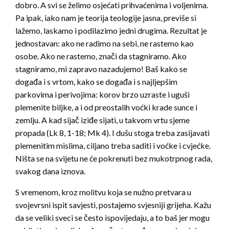
dobro. A svi se želimo osjećati prihvaćenima i voljenima.
Pa ipak, iako nam je teorija teologije jasna, previše si
lažemo, laskamo i podilazimo jedni drugima. Rezultat je
jednostavan: ako ne radimo na sebi, ne rastemo kao
osobe. Ako ne rastemo, znači da stagniramo. Ako
stagniramo, mi zapravo nazadujemo! Baš kako se
događa i s vrtom, kako se događa i s najljepšim
parkovima i perivojima: korov brzo uzraste i uguši
plemenite biljke, a i od preostalih voćki krade sunce i
zemlju. A kad sijač iziđe sijati, u takvom vrtu sjeme
propada (Lk 8, 1-18; Mk 4). I dušu stoga treba zasijavati
plemenitim mislima, ciljano treba saditi i voćke i cvjećke.
Ništa se na svijetu ne će pokrenuti bez mukotrpnog rada,
svakog dana iznova.
S vremenom, kroz molitvu koja se nužno pretvara u
svojevrsni ispit savjesti, postajemo svjesniji grijeha. Kažu
da se veliki sveci se često ispovijedaju, a to baš jer mogu