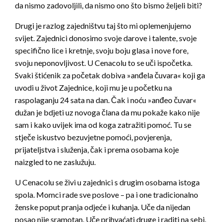
da nismo zadovoljili, da nismo ono što bismo željeli biti?
Drugi je razlog zajedništvu taj što mi oplemenjujemo
svijet. Zajednici donosimo svoje darove i talente, svoje
specifično lice i kretnje, svoju boju glasa i nove fore,
svoju neponovljivost. U Cenacolu to se uči ispočetka.
Svaki štićenik za početak dobiva »anđela čuvara« koji ga
uvodi u život Zajednice, koji mu je u početku na
raspolaganju 24 sata na dan. Čak i noću »anđeo čuvar«
dužan je bdjeti uz novoga člana da mu pokaže kako nije
sam i kako uvijek ima od koga zatražiti pomoć. Tu se
stječe iskustvo bezuvjetne pomoći, povjerenja,
prijateljstva i služenja, čak i prema osobama koje
naizgled to ne zaslužuju.
U Cenacolu se živi u zajednici s drugim osobama istoga
spola. Momci rade sve poslove – pa i one tradicionalno
ženske poput pranja odjeće i kuhanja. Uče da nijedan
posao nije sramotan. Uče prihvaćati druge i raditi na sebi.