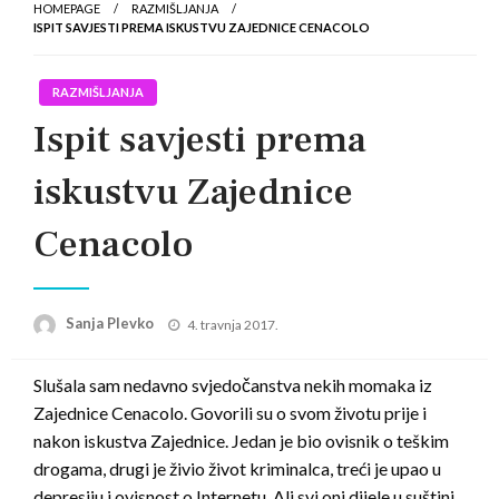
HOMEPAGE
RAZMIŠLJANJA
ISPIT SAVJESTI PREMA ISKUSTVU ZAJEDNICE CENACOLO
RAZMIŠLJANJA
Ispit savjesti prema
iskustvu Zajednice
Cenacolo
Posted
Sanja Plevko
4. travnja 2017.
on
Slušala sam nedavno svjedočanstva nekih momaka iz
Zajednice Cenacolo. Govorili su o svom životu prije i
nakon iskustva Zajednice. Jedan je bio ovisnik o teškim
drogama, drugi je živio život kriminalca, treći je upao u
depresiju i ovisnost o Internetu. Ali svi oni dijele u suštini