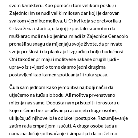
svom karakteru. Kao pomoć u tom velikom poslu, u
Zajednici im se nudi veliki milosan dar koji je darovan
svakom vjerniku: molitva. U Crkvi koja se pretvorila u
Crkvu žena i starica, u kojoj je postalo sramotno da
muškarac moli na koljenima, mladi iz Zajednice Cenacolo
pronašli su snagu da mijenjaju svoje živote, da prihvate
svoju prošlost i da planiraju i izgrađuju bolju budućnost.
Oni također primaju i molitvene nakane drugih ljudi –
upravo iz svijesti o tome da smo jedni drugima
postavljeni kao kamen spoticanja ili ruka spasa.
Čula sam jednom kako je molitva najbolji način da
utječemo na tuđu slobodu. Ali molitva prvenstveno
mijenja nas same. Dopušta nam pristupiti i prostoru u
kojem ćemo bez osuđivanja razumjeti druge osobe,
uključujući njihove loše odluke i postupke. Razumijevanje
zatim rađa empatijom i sućuti. A druga osoba tada u
nama naslućuje prihvaćanje i simpatiju i da joj želimo