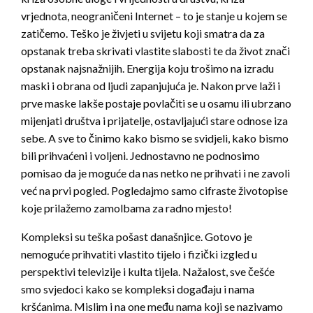
vrjednota, neograničeni Internet – to je stanje u kojem se
zatičemo. Teško je živjeti u svijetu koji smatra da za
opstanak treba skrivati vlastite slabosti te da život znači
opstanak najsnažnijih. Energija koju trošimo na izradu
maski i obrana od ljudi zapanjujuća je. Nakon prve laži i
prve maske lakše postaje povlačiti se u osamu ili ubrzano
mijenjati društva i prijatelje, ostavljajući stare odnose iza
sebe. A sve to činimo kako bismo se svidjeli, kako bismo
bili prihvaćeni i voljeni. Jednostavno ne podnosimo
pomisao da je moguće da nas netko ne prihvati i ne zavoli
već na prvi pogled. Pogledajmo samo cifraste životopise
koje prilažemo zamolbama za radno mjesto!
Kompleksi su teška pošast današnjice. Gotovo je
nemoguće prihvatiti vlastito tijelo i fizički izgled u
perspektivi televizije i kulta tijela. Nažalost, sve češće
smo svjedoci kako se kompleksi događaju i nama
kršćanima. Mislim i na one među nama koji se nazivamo