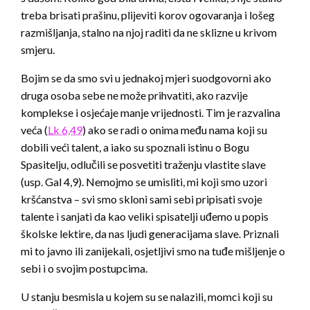
treba brisati prašinu, plijeviti korov ogovaranja i lošeg
razmišljanja, stalno na njoj raditi da ne sklizne u krivom
smjeru.
Bojim se da smo svi u jednakoj mjeri suodgovorni ako
druga osoba sebe ne može prihvatiti, ako razvije
komplekse i osjećaje manje vrijednosti. Tim je razvalina
veća (
Lk 6,49
) ako se radi o onima među nama koji su
dobili veći talent, a iako su spoznali istinu o Bogu
Spasitelju, odlučili se posvetiti traženju vlastite slave
(usp. Gal 4,9). Nemojmo se umisliti, mi koji smo uzori
kršćanstva – svi smo skloni sami sebi pripisati svoje
talente i sanjati da kao veliki spisatelji uđemo u popis
školske lektire, da nas ljudi generacijama slave. Priznali
mi to javno ili zanijekali, osjetljivi smo na tuđe mišljenje o
sebi i o svojim postupcima.
U stanju besmisla u kojem su se nalazili, momci koji su