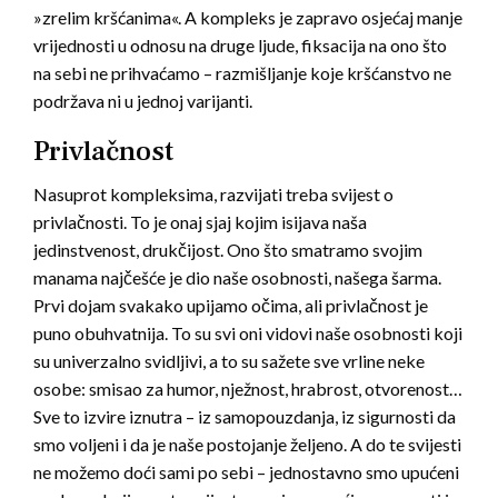
»zrelim kršćanima«. A kompleks je zapravo osjećaj manje
vrijednosti u odnosu na druge ljude, fiksacija na ono što
na sebi ne prihvaćamo – razmišljanje koje kršćanstvo ne
podržava ni u jednoj varijanti.
Privlačnost
Nasuprot kompleksima, razvijati treba svijest o
privlačnosti. To je onaj sjaj kojim isijava naša
jedinstvenost, drukčijost. Ono što smatramo svojim
manama najčešće je dio naše osobnosti, našega šarma.
Prvi dojam svakako upijamo očima, ali privlačnost je
puno obuhvatnija. To su svi oni vidovi naše osobnosti koji
su univerzalno svidljivi, a to su sažete sve vrline neke
osobe: smisao za humor, nježnost, hrabrost, otvorenost…
Sve to izvire iznutra – iz samopouzdanja, iz sigurnosti da
smo voljeni i da je naše postojanje željeno. A do te svijesti
ne možemo doći sami po sebi – jednostavno smo upućeni