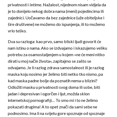
privatnosti i intime. Nažalost, nijednom nisam vidjela da
je to donijelo nekog dobra nama (meni) pojedincima ili
zajednici. Uočavamo da bez zajednice (uže obiteljske i
šire društvene) ne možemo do ispunjenja, ili to možemo
vrlo teško.
Dva su razloga: kao prvo, samo bliski ljudi govorit će
nam istinu o nama. Ako se izdvajamo i iskazujemo veliku
potrebu za osamostaljenjem u kojem »ne će meni nitko
dirati u moj način života«, zapitajmo se zašto se
odvajamo. Je li razlog zdrava samostalnost ili je razlog
maska koju nosimo jer želimo biti netko tko nismo, pa
kad maska padne bolje da poznatih nema u blizini?
Odložiti masku u privatnosti svog doma ili sobe, biti
jadan i depresivan i ogorčen i ljut, možda sklon
internetskoj pornografiji… To smo mi i to ne želimo
pokazati drugima! A to opet znači da sami sebe ne
podnosimo. Ima li na svijetu gore spoznaje od spoznaje