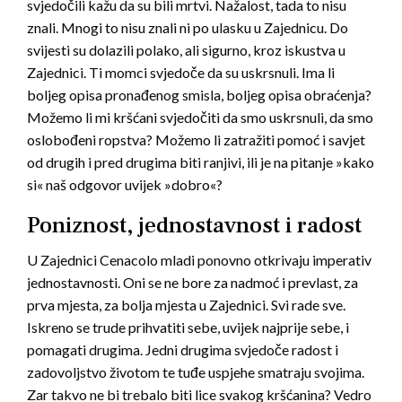
svjedočili kažu da su bili mrtvi. Nažalost, tada to nisu
znali. Mnogi to nisu znali ni po ulasku u Zajednicu. Do
svijesti su dolazili polako, ali sigurno, kroz iskustva u
Zajednici. Ti momci svjedoče da su uskrsnuli. Ima li
boljeg opisa pronađenog smisla, boljeg opisa obraćenja?
Možemo li mi kršćani svjedočiti da smo uskrsnuli, da smo
oslobođeni ropstva? Možemo li zatražiti pomoć i savjet
od drugih i pred drugima biti ranjivi, ili je na pitanje »kako
si« naš odgovor uvijek »dobro«?
Poniznost, jednostavnost i radost
U Zajednici Cenacolo mladi ponovno otkrivaju imperativ
jednostavnosti. Oni se ne bore za nadmoć i prevlast, za
prva mjesta, za bolja mjesta u Zajednici. Svi rade sve.
Iskreno se trude prihvatiti sebe, uvijek najprije sebe, i
pomagati drugima. Jedni drugima svjedoče radost i
zadovoljstvo životom te tuđe uspjehe smatraju svojima.
Zar takvo ne bi trebalo biti lice svakog kršćanina? Vedro