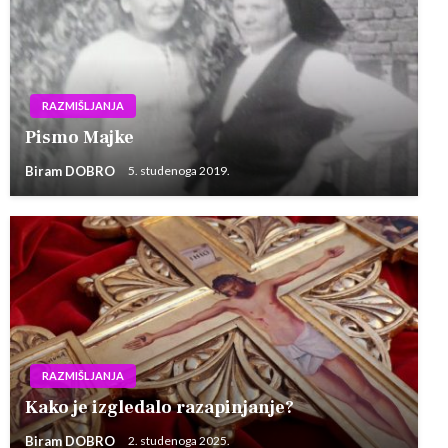
RAZMIŠLJANJA
Pismo Majke
Biram DOBRO
5. studenoga 2019.
RAZMIŠLJANJA
Kako je izgledalo razapinjanje?
Biram DOBRO
2. studenoga 2025.