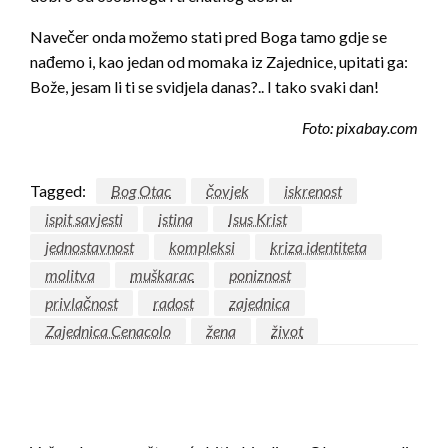
Navečer onda možemo stati pred Boga tamo gdje se
nađemo i, kao jedan od momaka iz Zajednice, upitati ga:
Bože, jesam li ti se svidjela danas?.. I tako svaki dan!
Foto: pixabay.com
Tagged:
Bog Otac
čovjek
iskrenost
ispit savjesti
istina
Isus Krist
jednostavnost
kompleksi
kriza identiteta
molitva
muškarac
poniznost
privlačnost
radost
zajednica
Zajednica Cenacolo
žena
život
LEAVE A RESPONSE