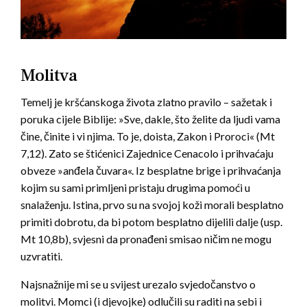
Molitva
Temelj je kršćanskoga života zlatno pravilo – sažetak i
poruka cijele Biblije: »Sve, dakle, što želite da ljudi vama
čine, činite i vi njima. To je, doista, Zakon i Proroci« (Mt
7,12). Zato se štićenici Zajednice Cenacolo i prihvaćaju
obveze »anđela čuvara«. Iz besplatne brige i prihvaćanja
kojim su sami primljeni pristaju drugima pomoći u
snalaženju. Istina, prvo su na svojoj koži morali besplatno
primiti dobrotu, da bi potom besplatno dijelili dalje (usp.
Mt 10,8b), svjesni da pronađeni smisao ničim ne mogu
uzvratiti.
Najsnažnije mi se u svijest urezalo svjedočanstvo o
molitvi. Momci (i djevojke) odlučili su raditi na sebi i