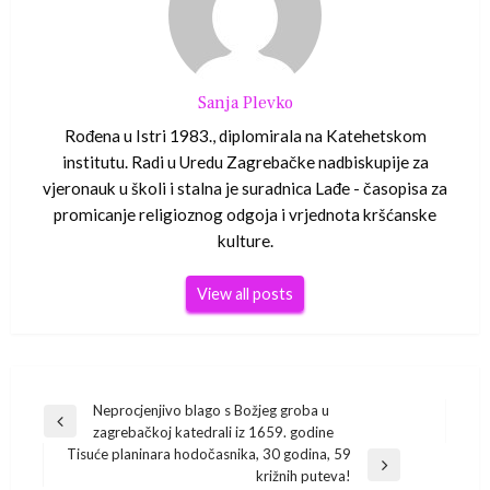
Sanja Plevko
Rođena u Istri 1983., diplomirala na Katehetskom
institutu. Radi u Uredu Zagrebačke nadbiskupije za
vjeronauk u školi i stalna je suradnica Lađe - časopisa za
promicanje religioznog odgoja i vrjednota kršćanske
kulture.
View all posts
Navigacija
Neprocjenjivo blago s Božjeg groba u
Previous
zagrebačkoj katedrali iz 1659. godine
Post
objava
Tisuće planinara hodočasnika, 30 godina, 59
Next
križnih puteva!