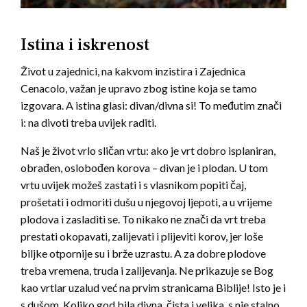
Istina i iskrenost
Život u zajednici, na kakvom inzistira i Zajednica
Cenacolo, važan je upravo zbog istine koja se tamo
izgovara. A istina glasi: divan/divna si! To međutim znači
i: na divoti treba uvijek raditi.
Naš je život vrlo sličan vrtu: ako je vrt dobro isplaniran,
obrađen, oslobođen korova – divan je i plodan. U tom
vrtu uvijek možeš zastati i s vlasnikom popiti čaj,
prošetati i odmoriti dušu u njegovoj ljepoti, a u vrijeme
plodova i zasladiti se. To nikako ne znači da vrt treba
prestati okopavati, zalijevati i plijeviti korov, jer loše
biljke otpornije su i brže uzrastu. A za dobre plodove
treba vremena, truda i zalijevanja. Ne prikazuje se Bog
kao vrtlar uzalud već na prvim stranicama Biblije! Isto je i
s dušom. Koliko god bila divna, čista i velika, s nje stalno