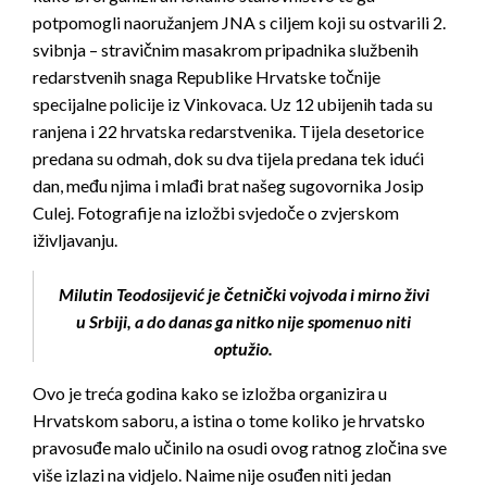
potpomogli naoružanjem JNA s ciljem koji su ostvarili 2.
svibnja – stravičnim masakrom pripadnika službenih
redarstvenih snaga Republike Hrvatske točnije
specijalne policije iz Vinkovaca. Uz 12 ubijenih tada su
ranjena i 22 hrvatska redarstvenika. Tijela desetorice
predana su odmah, dok su dva tijela predana tek idući
dan, među njima i mlađi brat našeg sugovornika Josip
Culej. Fotografije na izložbi svjedoče o zvjerskom
iživljavanju.
Milutin Teodosijević je četnički vojvoda i mirno živi
u Srbiji, a do danas ga nitko nije spomenuo niti
optužio.
Ovo je treća godina kako se izložba organizira u
Hrvatskom saboru, a istina o tome koliko je hrvatsko
pravosuđe malo učinilo na osudi ovog ratnog zločina sve
više izlazi na vidjelo. Naime nije osuđen niti jedan