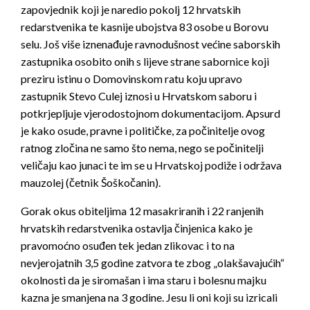
zapovjednik koji je naredio pokolj 12 hrvatskih
redarstvenika te kasnije ubojstva 83 osobe u Borovu
selu. Još više iznenađuje ravnodušnost većine saborskih
zastupnika osobito onih s lijeve strane sabornice koji
preziru istinu o Domovinskom ratu koju upravo
zastupnik Stevo Culej iznosi u Hrvatskom saboru i
potkrjepljuje vjerodostojnom dokumentacijom. Apsurd
je kako osude, pravne i političke, za počinitelje ovog
ratnog zločina ne samo što nema, nego se počinitelji
veličaju kao junaci te im se u Hrvatskoj podiže i održava
mauzolej (četnik Šoškočanin).
Gorak okus obiteljima 12 masakriranih i 22 ranjenih
hrvatskih redarstvenika ostavlja činjenica kako je
pravomoćno osuđen tek jedan zlikovac i to na
nevjerojatnih 3,5 godine zatvora te zbog „olakšavajućih“
okolnosti da je siromašan i ima staru i bolesnu majku
kazna je smanjena na 3 godine. Jesu li oni koji su izricali