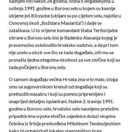
kažnjeni niti nakon 28 godina. Istina o događanjima 2.
svibnja 1991. godine u Borovu selu u kojem su kasnije
ubijene još 83 osobe (ubijani su po cijelom selu, najviše u
Osnovnoj školi „Božidara Maslarića“) i dalje se
zataškava. U to vrijeme komandant štaba Teritorijalne
obrane u Borovu selu bio je Radenko Alavanja kojeg je
pravomoćno oslobodilo hrvatsko sudstvo, a da pri tom
nije uzelo u obzir sve što se tada događalo, niti mu se
pronašla ijedna otegotna okolnost za sve zločine koji su
tada počinjeni u Borovu selu.
O samom događaju većina Hrvata zna vrlo malo, stoga
smo sa sugovornikom krenuli od događaja koji su
prethodili masakru i koji su pomno pripremljeni i
unaprijed detaljno isplanirani. Naime 2. travnja 1991.
godine u Borovo selo, hrvatsko selo naseljeno pretežno
pripadnicima srpske etničke zajednice dolazi skupina
četnika iz Srbije predvođena Milutinom Teodosijevićem
kako bi organizirali lokalno stanovništvo te ga