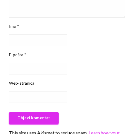
Ime
*
E-pošta
*
Web-stranica
This site uses Akismet to reduce spam.
Learn how your