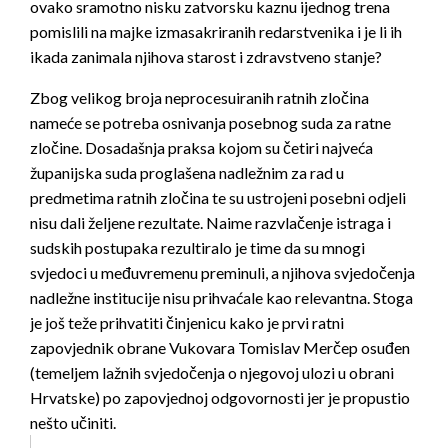
ovako sramotno nisku zatvorsku kaznu ijednog trena
pomislili na majke izmasakriranih redarstvenika i je li ih
ikada zanimala njihova starost i zdravstveno stanje?
Zbog velikog broja neprocesuiranih ratnih zločina
nameće se potreba osnivanja posebnog suda za ratne
zločine. Dosadašnja praksa kojom su četiri najveća
županijska suda proglašena nadležnim za rad u
predmetima ratnih zločina te su ustrojeni posebni odjeli
nisu dali željene rezultate. Naime razvlačenje istraga i
sudskih postupaka rezultiralo je time da su mnogi
svjedoci u međuvremenu preminuli, a njihova svjedočenja
nadležne institucije nisu prihvaćale kao relevantna. Stoga
je još teže prihvatiti činjenicu kako je prvi ratni
zapovjednik obrane Vukovara Tomislav Merčep osuđen
(temeljem lažnih svjedočenja o njegovoj ulozi u obrani
Hrvatske) po zapovjednoj odgovornosti jer je propustio
nešto učiniti.