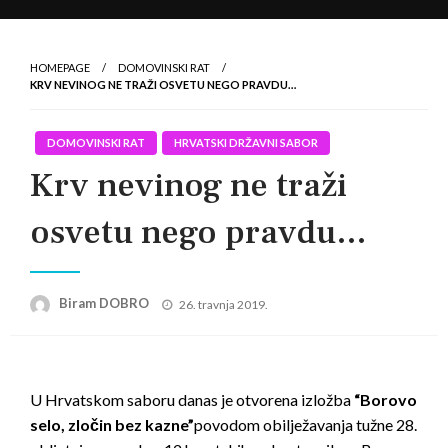
HOMEPAGE
DOMOVINSKI RAT
KRV NEVINOG NE TRAŽI OSVETU NEGO PRAVDU…
DOMOVINSKI RAT
HRVATSKI DRŽAVNI SABOR
Krv nevinog ne traži
osvetu nego pravdu…
Posted
Biram DOBRO
26. travnja 2019.
on
U Hrvatskom saboru danas je otvorena izložba
“Borovo
selo, zločin bez kazne”
povodom obilježavanja tužne 28.