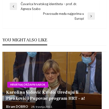
Navigacija
Čuvarica hrvatskog identiteta – prof. dr.
Previous
Agneza Szabo
Post
objava
Pravosuđe među najgorima u
Next
Europi
Post
YOU MIGHT ALSO LIKE
HRVATSKI DRŽAVNI SABOR
Karolina Vidović Krišto: Uređuju li
Plenković i Pupovac program HRT – a!
Biram DOBRO
28. travnja 2022.