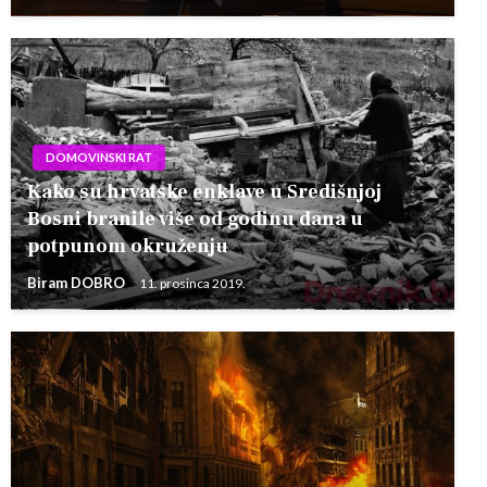
DOMOVINSKI RAT
Kako su hrvatske enklave u Središnjoj
Bosni branile više od godinu dana u
potpunom okruženju
Biram DOBRO
11. prosinca 2019.