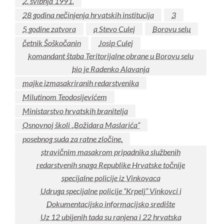
2. svibnja 1991.
28 godina nečinjenja hrvatskih institucija
3
5 godine zatvora
a Stevo Culej
Borovu selu
četnik Šoškočanin
Josip Culej
komandant štaba Teritorijalne obrane u Borovu selu
bio je Radenko Alavanja
majke izmasakriranih redarstvenika
Milutinom Teodosijevićem
Ministarstvo hrvatskih branitelja
Osnovnoj školi „Božidara Maslarića“
posebnog suda za ratne zločine.
stravičnim masakrom pripadnika službenih
redarstvenih snaga Republike Hrvatske točnije
specijalne policije iz Vinkovaca
Udruga specijalne policije “Krpelj” Vinkovci i
Dokumentacijsko informacijsko središte
Uz 12 ubijenih tada su ranjena i 22 hrvatska