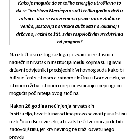
Kako je moguće da se tolika energija utrošila na to
da se Tomislava Merčepa osudi i toliko godina drži u
zatvoru, dok se istovremeno prave ratne zločince
veliča, postavlja na visoke dužnosti na lokalnoj i
državnoj razini te štiti svim raspoloživim sredstvima
od progona?
Na izložbu su iz tog razloga pozvani predstavnici
nadležnih hrvatskih institucija među kojima su i glavni
državni odvjetnik i predsjednik Vrhovnog suda kako bi
bili suočeni s istinom o ratnom zločinu u Borovu selu, sa
istinom o žrtvi, istinom o neprocesuiranju i neprogonu
mogućih počinitelja ovog zločina.
Nakon
28 godina nečinjenja hrvatskih
institucija,
hrvatski narod ima pravo saznati punu istinu
o zločinu u Borovu selu, a hrvatske žrtve moraju dobiti
zadovoljštinu, jer krv nevinog ne traži osvetu nego
pravdu!