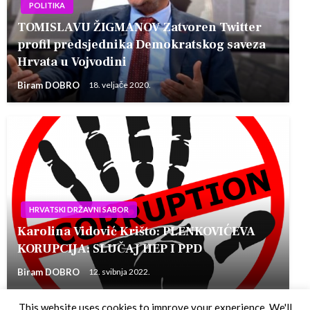
POLITIKA
TOMISLAVU ŽIGMANOV Zatvoren Twitter
profil predsjednika Demokratskog saveza
Hrvata u Vojvodini
Biram DOBRO
18. veljače 2020.
HRVATSKI DRŽAVNI SABOR
Karolina Vidović Krišto: PLENKOVIĆEVA
KORUPCIJA: SLUČAJ HEP I PPD
Biram DOBRO
12. svibnja 2022.
This website uses cookies to improve your experience. We'll