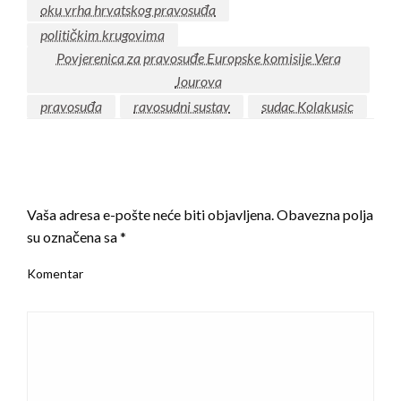
oku vrha hrvatskog pravosuđa
političkim krugovima
Povjerenica za pravosuđe Europske komisije Vera
Jourova
pravosuđa
ravosudni sustav
sudac Kolakusic
LEAVE A RESPONSE
Vaša adresa e-pošte neće biti objavljena.
Obavezna polja
su označena sa
*
Komentar