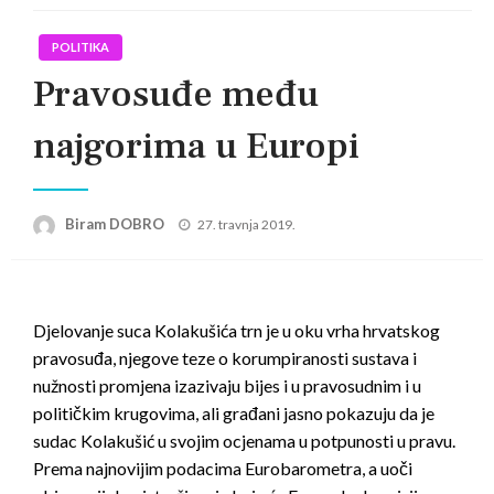
POLITIKA
Pravosuđe među
najgorima u Europi
Posted
Biram DOBRO
27. travnja 2019.
on
Djelovanje suca Kolakušića trn je u oku vrha hrvatskog
pravosuđa, njegove teze o korumpiranosti sustava i
nužnosti promjena izazivaju bijes i u pravosudnim i u
političkim krugovima, ali građani jasno pokazuju da je
sudac Kolakušić u svojim ocjenama u potpunosti u pravu.
Prema najnovijim podacima Eurobarometra, a uoči