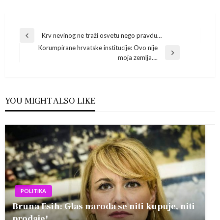
Navigacija
Krv nevinog ne traži osvetu nego pravdu…
Previous
Korumpirane hrvatske institucije: Ovo nije
Post
objava
Next
moja zemlja….
Post
YOU MIGHT ALSO LIKE
POLITIKA
Bruna Esih: Glas naroda se niti kupuje, niti
prodaje!