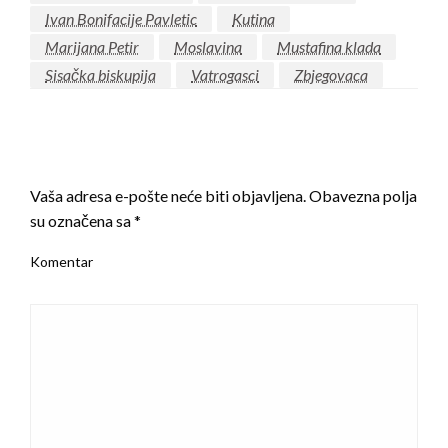
Ivan Bonifacije Pavletic
Kutina
Marijana Petir
Moslavina
Mustafina klada
Sisačka biskupija
Vatrogasci
Zbjegovaca
LEAVE A RESPONSE
Vaša adresa e-pošte neće biti objavljena.
Obavezna polja
su označena sa
*
Komentar