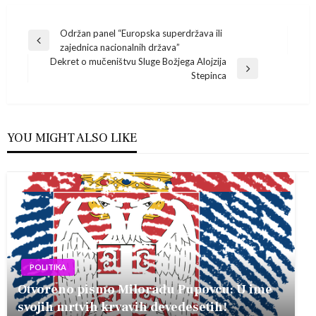
Navigacija
Održan panel “Europska superdržava ili
Previous
zajednica nacionalnih država”
Post
objava
Dekret o mučeništvu Sluge Božjega Alojzija
Next
Stepinca
Post
YOU MIGHT ALSO LIKE
POLITIKA
Otvoreno pismo Miloradu Pupovcu: U ime
svojih mrtvih krvavih devedesetih!