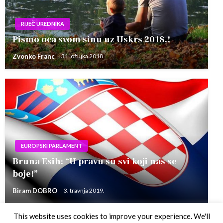
RIJEČ UREDNIKA
Pismo oca svom sinu uz Uskrs 2018.!
Zvonko Franc
31. ožujka 2018.
EUROPSKI PARLAMENT
Bruna Esih: “U pravu su svi koji nas se
boje!”
Biram DOBRO
3. travnja 2019.
This website uses cookies to improve your experience. We'll