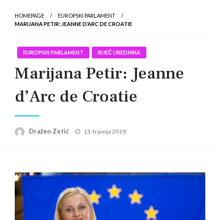
HOMEPAGE
EUROPSKI PARLAMENT
MARIJANA PETIR: JEANNE D’ARC DE CROATIE
EUROPSKI PARLAMENT
RIJEČ UREDNIKA
Marijana Petir: Jeanne
d’Arc de Croatie
Posted
Dražen Zetić
13. travnja 2019.
on