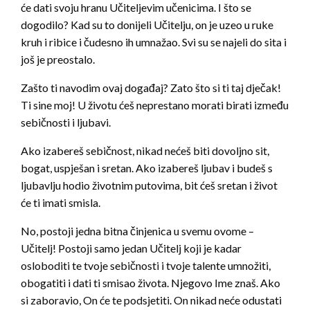
će dati svoju hranu Učiteljevim učenicima. I što se
dogodilo? Kad su to donijeli Učitelju, on je uzeo u ruke
kruh i ribice i čudesno ih umnažao. Svi su se najeli do sita i
još je preostalo.
Zašto ti navodim ovaj događaj? Zato što si ti taj dječak!
Ti sine moj! U životu ćeš neprestano morati birati između
sebičnosti i ljubavi.
Ako izabereš sebičnost, nikad nećeš biti dovoljno sit,
bogat, uspješan i sretan. Ako izabereš ljubav i budeš s
ljubavlju hodio životnim putovima, bit ćeš sretan i život
će ti imati smisla.
No, postoji jedna bitna činjenica u svemu ovome –
Učitelj! Postoji samo jedan Učitelj koji je kadar
osloboditi te tvoje sebičnosti i tvoje talente umnožiti,
obogatiti i dati ti smisao života. Njegovo Ime znaš. Ako
si zaboravio, On će te podsjetiti. On nikad neće odustati