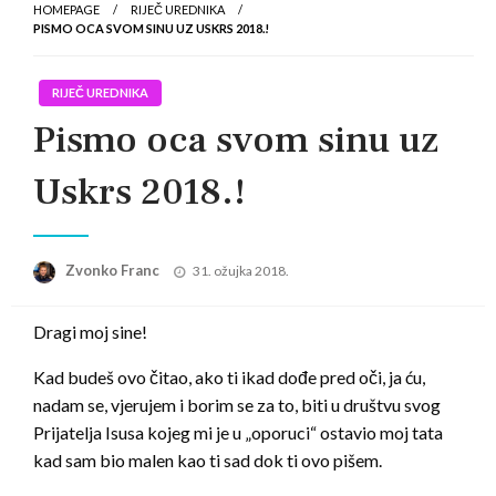
HOMEPAGE
RIJEČ UREDNIKA
PISMO OCA SVOM SINU UZ USKRS 2018.!
RIJEČ UREDNIKA
Pismo oca svom sinu uz
Uskrs 2018.!
Posted
Zvonko Franc
31. ožujka 2018.
on
Dragi moj sine!
Kad budeš ovo čitao, ako ti ikad dođe pred oči, ja ću,
nadam se, vjerujem i borim se za to, biti u društvu svog
Prijatelja Isusa kojeg mi je u „oporuci“ ostavio moj tata
kad sam bio malen kao ti sad dok ti ovo pišem.