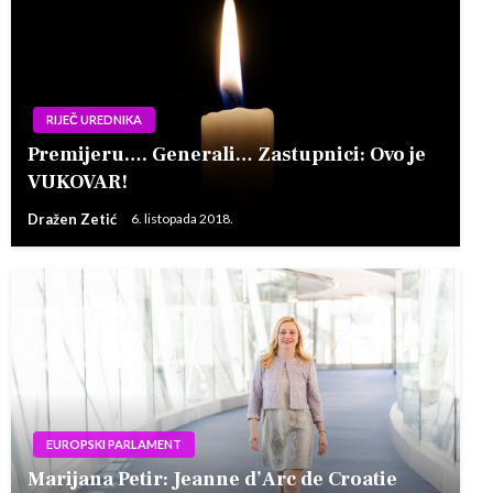
RIJEČ UREDNIKA
Premijeru…. Generali… Zastupnici: Ovo je
VUKOVAR!
Dražen Zetić
6. listopada 2018.
EUROPSKI PARLAMENT
Marijana Petir: Jeanne d’Arc de Croatie