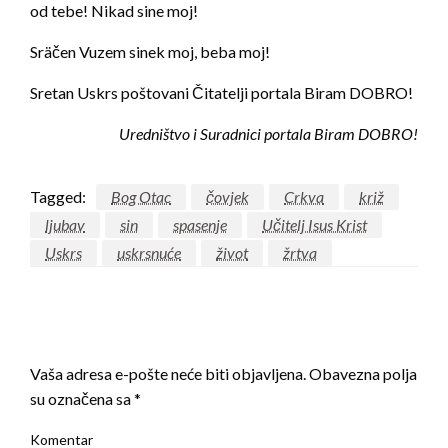
od tebe! Nikad sine moj!
Sräčen Vuzem sinek moj, beba moj!
Sretan Uskrs poštovani Čitatelji portala Biram DOBRO!
Uredništvo i Suradnici portala Biram DOBRO!
Tagged:
Bog Otac
čovjek
Crkva
križ
ljubav
sin
spasenje
Učitelj Isus Krist
Uskrs
uskrsnuće
život
žrtva
LEAVE A RESPONSE
Vaša adresa e-pošte neće biti objavljena.
Obavezna polja
su označena sa
*
Komentar