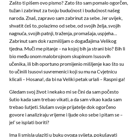
Zašto ti pišem ovo pismo? Zato što sam pomalo ogorčen,
tužan i zabrinut za tvoju budućnost i budućnost našeg
naroda. Znaš, zapravo sam zabrinut za sebe. Jer uvijek,
shvatit ćeš to, polazimo od sebe, od svojih želja, svojih
nagnuća, svojih patnji, traženja, promašaja, uspjeha…
Zabrinut sam dok razmišljam o događajima Velikog
tjedna. Muči me pitanje – na kojoj bih ja strani bio? Bih li
bio među onom malobrojnom skupinom Isusovih
učenika, ili bih oportuno promijenio mišljenje kao što su
to učinili Isusovi suvremenici koji su mu na Cvjetnicu
klicali – Hosana!, da bi na Veliki petak urlali – Raspni ga!
Gledam svoj život i nekako mi se čini da sam počesto
šutio kada sam trebao vikati, a da sam vikao kada sam
trebao šutjeti. Slušam svoje prijatelje dok ogorčeno
govore i analiziraju vrijeme i ljude oko sebe i pitam se –
jel’ se isplati boriti?
Ima li smisla ulaziti u buku ovoga svijeta, pokušavati