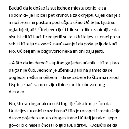
Budući da je došao iz susjednog mjesta ponio je sa
sobom dvije ribice i pet kruhova za okrjepu. Cijeli dan je s
mnoštvom na pustom području slušao Učitelja. Ljudi su
ogladnjeli, ali Učiteljeve riječi bile su toliko zanimljive da
nisu htjeli ići kući. Primijetili su to i Učiteljevi učenici pa su
rekli Učitelju da završi naučavanje i da pošalje ljude kući.
No, Učitelj im je odgovorio neka im oni daju jesti.
– A što da im damo? – upitao ga jedan učenik. Učitelj kao
da ga nije čuo. Jednom je učeniku palo na pamet da se
pogleda među mnoštvom i da se sabere to što ima narod.
Uspio je naći samo dvije ribice i pet kruhova onog
dječaka.
No, što se događalo u duši tog dječaka kad je čuo da
Učiteljevi učenici traže hranu? Bio je razapet između želje
da sve pojede sam, a s druge strane Učitelj je tako lijepo
govorio o nesebičnosti, o ljubavi, o žrtvi… Odlučio se da