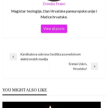
Zvonko Franc
Magistar teologije, član Hrvatske paneuropske unije i
Matice hrvatske.
View all posts
Navigacija
Kardinalova uskrsna čestitka posredstvom
Previous
elektronskih medija
Post
objava
Sretan Uskrs,
Next
Hrvatsko!
Post
YOU MIGHT ALSO LIKE