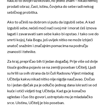
naučio to dvoje razlikovati, no jedno znam – nikad nemoj
prodati obraz, čast, istinu, čovjeka do sebe radi nekog
sebičnog probitka.
Ako to učiniš na dobrom si putu da izgubiš sebe. A kad
izgubiš sebe, nećeš moći naći svoj mir i morat ćeš iznova
lagati i zavaravati sam sebe kako bi opstao. I tako sve do
smrti kojoj, fala Bogu, još uvijek nitko ne može izbjeći
unatoč snažnim i značajnim pomacima na području
znanosti i tehnike.
Za kraj, prepričao bih ti jedan događaj. Prije više od dvije
tisuće godina pojavio se na zemlji poseban Učitelj. Ljudi
su hrlili sa svih strana da bi čuli Radosnu Vijest mladog
Učitelja kakvu nikad nitko nije nigdje naučavao. Dočuo
to i jedan dječak pa je odlučio jednog dana iskrasti se od
kuće i otići vidjeti tog Učitelja. Kad ga je konačno
ugledao i čuo što govori, ustreptalo mu je mladalačko
srce. Uistinu, Učitelj je bio poseban.