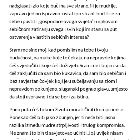
nadglasati zlo koje buči na sve strane, ili je mudrije,
zapravo jedino ispravno, ostati po strani, boriti se za
sebe i pustiti „gospodare ovoga svijeta“ u njihovom
sebičnom zatiranju svega i svih koji im stanu na put
ostvarenja vlastitih sebičnih interesa?
Sram me sine moj, kad pomislim na tebe i tvoju
budućnost, na muke koje te čekaju, na nepravde kojima
ćeš svjedočiti i koje ćeš doživjeti. Sram me i bojim se da
ćeš zaključiti da sam bio kukavica, da sam bio sebičan i
bez savjestan čovjek koji je u sučeljavanju sa zlom i
nepravdom pokunjeno, sluganski pognuo glavu, umjesto
da stoji uspravno i da se bori za istinu.
Puno puta ćeš tokom života morati činiti kompromise.
Ponekad ćeš biti jako zbunjen, jer ti neće biti jasna
razlika između mudre strpljivosti i trulog kompromisa.
Ne znam što bih ti savjetovao učiniti. Još uvijek nisam