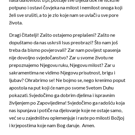
potpuno i ostavi čovjeka na milost i nemilost onoga koji
želi sve srušiti, a to je zlo koje nam se uvlači u sve pore
života.
Dragi čitatelji! Zašto ostajemo preplašeni? Zašto ne
dopuštamo da nas uskrsli Isus preobrazi? Što nam još
treba da bismo povjerovali? Zar nam povijest spasenja
nije dovoljno svjedočanstvo? Zar u svome životu ne
prepoznajemo Njegovu ruku, Njegovu milost? Zar u
sakramentima ne vidimo Njegovu prisutnost, brigu i
ljubav? Ohrabrimo se! Ne bojmo se, nego krenimo poput
apostola na put koji će nam po svome Svetom Duhu
pokazati. Svjedočimo ga dobrim djelima i ispravnim
življenjem po Zapovijedima! Svjedočimo ga radošću koja
nas ispunjava i potiče na djelovanje koje ne ostaje samo,
već se u zajedništvu oplemenjuje i raste po milosti Božjoj
i krjepostima koje nam Bog daruje. Amen.