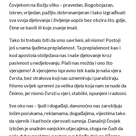
čovjekom na Božju sliku – pravedan, Bogobojazan,
iskren, vrijedan, pažljiv, dobronamjeran i tako izgrađivati
sva svoja djelovanja i življenje uopće bez obzira što, gdje,
čime se bavili ili koje zvanje imali.
Tako bi trebalo biti da smo savršeni, ali nismo! Postoji
još u nama ljudima preplašenost. Ta preplašenost kao i
kod apostola obilježava nas i naše djelovanje kroz
pasivnost u nedjelovanju. Plaši nas možda i ono što
vjerujemo! A vjerujemo ispravno tek kada je naša vjera
čvrsta, bez strahova koji nas uznemiruju i paraliziraju.
Nismo uvijek spremni za velika djela koja nam se nude da
činimo, jer nismo čvrsti u vjeri, stabilni, ispunjeni i radosni.
Sve oko nas – ljudi i događaji, danonoćno nas zarobljuju
lošim porukama, reklamama, događajima, vijestima tako
da vjernik i kad hoće vjerovati sumnja. Današnji čovjek
izložen je snažnim vanjskim utjecajima, stoga ne čudi da
naša duhovnost trpi, postaje sve bljeđa dok ne iščezne