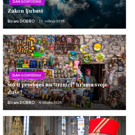
DAN GOSPODNJI
Zakon ljubavi
Biram DOBRO
13. svibnja 2018.
DAN GOSPODNJI
Što ti prodaješ na “tržnici” hrama svoje
duše?
Biram DOBRO
4. ožujka 2018.