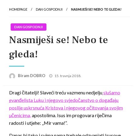
HOMEPAGE
DAN GOSPODNJI
NASMIJEŠI SE! NEBO TE GLEDA!
DAN GOSPODNJI
Nasmiješi se! Nebo te
gleda!
Posted
Biram DOBRO
15. travnja 2018.
on
Dragi čitatelji! Slaveći treću vazmenu nedjelju
slušamo
evanđelista Luku i njegovo svjedočanstvo o događaju
poslije uskrsnuća Kristova i njegovog očitovanja svojim
učenicima,
apostolima. Isus im progovara riječima
radosti i utjehe: „Mir vama!“.
Danas bi tako i svima nama trebale odzvanjati Isusove