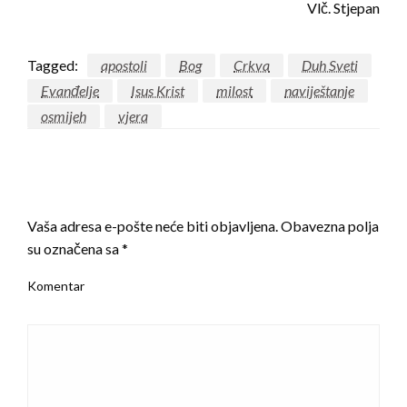
Vlč. Stjepan
Tagged:
apostoli
Bog
Crkva
Duh Sveti
Evanđelje
Isus Krist
milost
naviještanje
osmijeh
vjera
LEAVE A RESPONSE
Vaša adresa e-pošte neće biti objavljena.
Obavezna polja
su označena sa
*
Komentar