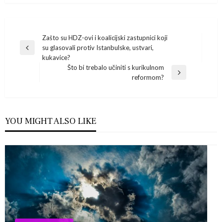
Navigacija
Zašto su HDZ-ovi i koalicijski zastupnici koji
su glasovali protiv Istanbulske, ustvari,
Previous
objava
kukavice?
Post
Što bi trebalo učiniti s kurikulnom
Next
reformom?
Post
YOU MIGHT ALSO LIKE