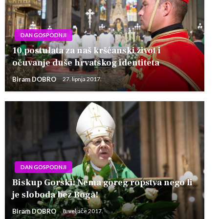
DAN GOSPODNJI
10 postulata za naš kršćanski život i
očuvanje duše hrvatskog identiteta
Biram DOBRO
27. lipnja 2017.
DAN GOSPODNJI
Biskup Gorski: Nema goreg ropstva nego li
je sloboda bez Boga!
Biram DOBRO
8. veljače 2017.