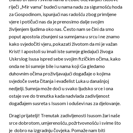
riječi „Mir vama“ budeći u nama nadu za sigurnošću hoda
za Gospodinom, ispunjući nas radošću zbog primljene
vjere i potičući nas da je prenosimo dalje svojim
življenjem ljudima oko nas. Često nam se čini da smo
poput apostola zbunjeni sa sumnjama u srcu i ne znamo
kako svjedočiti vjeru, pokazati životom da mi je važan
Krist! I apostoli su imali iste sumnje gledajući živoga
Uskrslog Isusa ispred sebe svojim fizičkim očima, kako
onda ne bi sumnje bile i u nama koji Ga gledamo
duhovnim očima proživljavajući događaje o kojima
svjedoče sveta čitanja i evađelist Luka u današnjoj
nedjelji. Sumnja može doći u svako ljudsko srce i ona
ostaje sve do trenutka kada nadvlada zadivljenost
događajem susreta s Isusom i oduševi nas za djelovanje.
Dragi prijatelji! Trenutak zadivljenosti Isusom žari naše
srce dobrotom, umjerenošću, požrtvovnošću i svime što
je dobro na izgradnju čovjeka. Pomaže nam biti