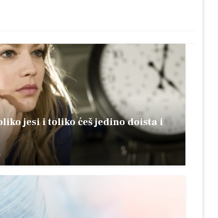
oliko jesi i toliko ćeš jedino doista i
.