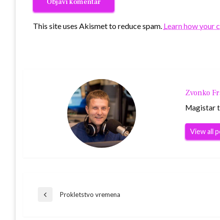
This site uses Akismet to reduce spam.
Learn how your 
Zvonko F
Magistar t
View all 
Navigacija
Prokletstvo vremena
Previous
Post
objava