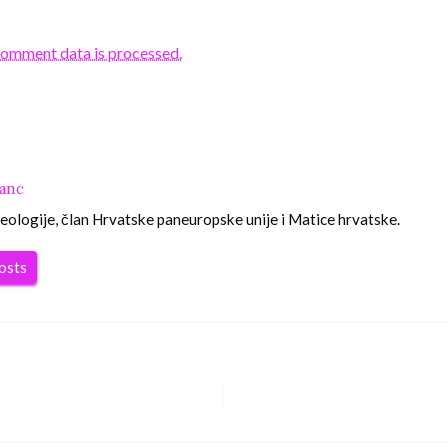
comment data is processed.
ranc
eologije, član Hrvatske paneuropske unije i Matice hrvatske.
posts