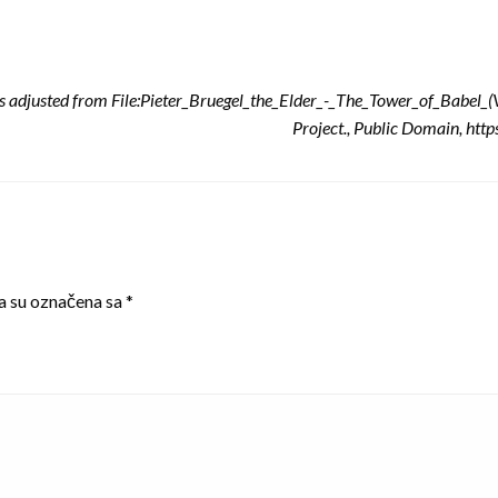
 adjusted from File:Pieter_Bruegel_the_Elder_-_The_Tower_of_Babel_(V
Project., Public Domain, h
a su označena sa
*