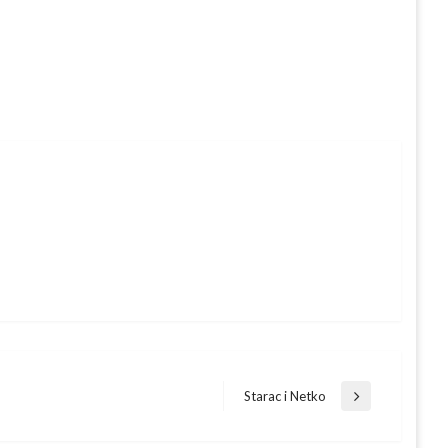
Starac i Netko
Next
Post