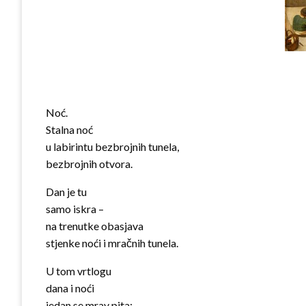
Noć.
Stalna noć
u labirintu bezbrojnih tunela,
bezbrojnih otvora.
Dan je tu
samo iskra –
na trenutke obasjava
stjenke noći i mračnih tunela.
U tom vrtlogu
dana i noći
jedan se mrav pita: