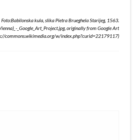
Foto:
Babilonska kula
, slika Pietra Brueghela Starijeg, 1563.
ienna)_-_Google_Art_Project.jpg, originally from Google Art
ttps://commons.wikimedia.org/w/index.php?curid=22179117)