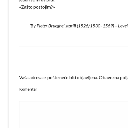
«Zašto postojim?»
(
By Pieter Brueghel stariji (1526/1530–1569) – Levels
LEAVE A RESPONSE
Vaša adresa e-pošte neće biti objavljena.
Obavezna polj
Komentar