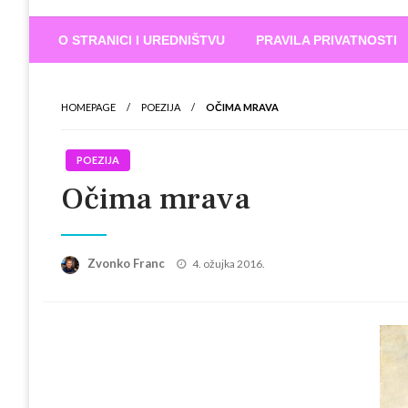
Biram DOBR
… jer BUDUĆNOST nema drugo IME
O STRANICI I UREDNIŠTVU
PRAVILA PRIVATNOSTI
HOMEPAGE
POEZIJA
OČIMA MRAVA
POEZIJA
Očima mrava
Posted
Zvonko Franc
4. ožujka 2016.
on