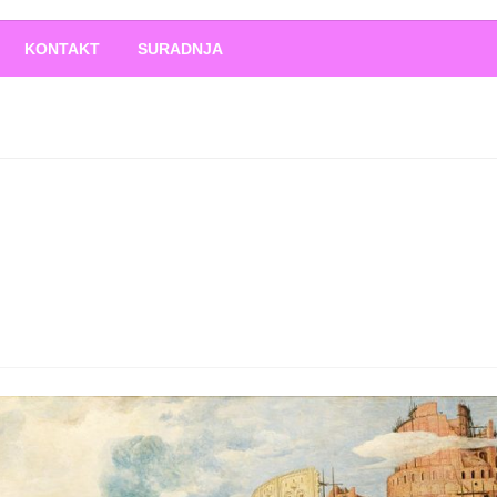
O
!
KONTAKT
SURADNJA