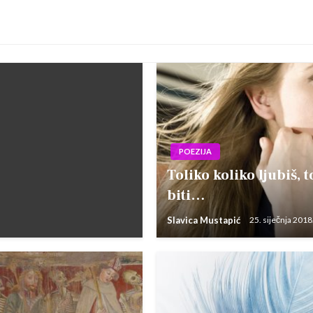
POEZIJA
Toliko koliko ljubiš, t
biti…
Slavica Mustapić
25. siječnja 2018