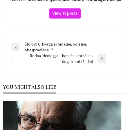
View all posts
Navigacija
Što čini Crkva za siromašne, bolesne,
Previous
obespravljene…?
Post
objava
Rodna ideologija – konačni obračun s
Next
čovjekom! (1. dio)
Post
YOU MIGHT ALSO LIKE