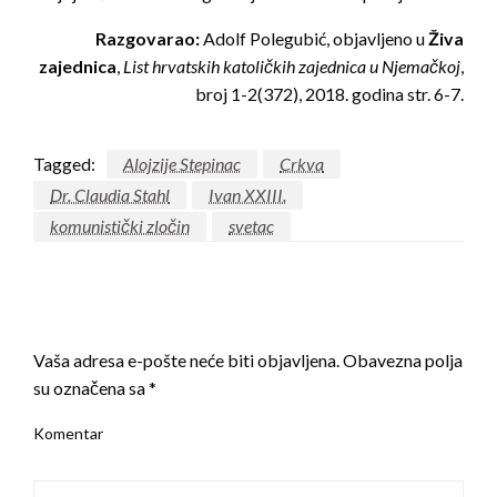
Razgovarao:
Adolf Polegubić, objavljeno u
Živa
zajednica
,
List hrvatskih katoličkih zajednica u Njemačkoj
,
broj 1-2(372), 2018. godina str. 6-7.
Tagged:
Alojzije Stepinac
Crkva
Dr. Claudia Stahl
Ivan XXIII.
komunistički zločin
svetac
LEAVE A RESPONSE
Vaša adresa e-pošte neće biti objavljena.
Obavezna polja
su označena sa
*
Komentar