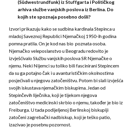
(Südwestrundfunk) iz Stuffgarta i Političkog
arhiva službe vanjskih poslova iz Berlina. Do
kojih ste spoznaja posebno došli?
Izvori prikazuju kako se sudbina kardinala Stepinca u
mladoj Saveznoj Republici Njemačkoj 1950-ih godina
pomna pratila. On je kod nas bio poznata osoba.
Njemačko veleposlanstvo u Beogradu redovito je
izvješćivalo Službu vanjskih poslova SR Njemačke o
njemu. Neki Nijemci su toliko bili fascinirani Stepincem
da su ga potajno čak i u avanturističkim okolnostima
posjećivali u njegovu zatočeništvu. Potom bi slali izvješća
svojih iskustava njemačkim biskupima. Jedan od
Stepinčevih liječnika, koji je tijekom njegova
zatočeništvo medicinski skrbio o njemu, također je bio iz
Freiburga. U tada podijeljenoj Berlinskoj biskupiji
zatočeni zagrebački nadbiskup, koji je teško patio,
izazivao je posebnu pozornost.