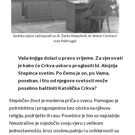
Sudsko vijeće sačinjavali su dr. Žarko Vimpulšek, dr. Antun Cerineo i
Ivan Poldrugač
Vaša knjiga dolazi u pravo vrijeme. Za vjerovati
je kako će Crkva uskoro proglasiti bl. Alojzija
Stepinca svetim. Po čemu je on, po Vama,
poseban, i što od njegove svetosti može
posebno baštiniti Katolička Crkva?
Stepinčev život je moderna priča o svecu. Pomogao je
potrebitima i progonjenima bez obzira na njihovu
religiju, podrijetlo ili rasu. Posebice je bio uz najslabije.
Neustrašivo je svjedočio svoju vjeru s velikom
jednostavnošću, kroz osobnu patnju i u solidarnosti sa