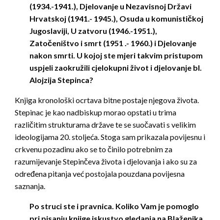
(1934.-1941.), Djelovanje u Nezavisnoj Državi
Hrvatskoj (1941.- 1945.), Osuda u komunističkoj
Jugoslaviji, U zatvoru (1946.-1951.),
Zatočeništvo i smrt (1951 .- 1960.) i Djelovanje
nakon smrti. U kojoj ste mjeri takvim pristupom
uspjeli zaokružili cjelokupni život i djelovanje bl.
Alojzija Stepinca?
Knjiga kronološki ocrtava bitne postaje njegova života.
Stepinac je kao nadbiskup morao opstati u trima
različitim strukturama države te se suočavati s velikim
ideologijama 20. stoljeća. Stoga sam prikazala povijesnu i
crkvenu pozadinu ako se to činilo potrebnim za
razumijevanje Stepinčeva života i djelovanja i ako su za
određena pitanja već postojala pouzdana povijesna
saznanja.
Po struci ste i pravnica. Koliko Vam je pomoglo
pri pisanju knjige iskustvo gledanja na Blaženika