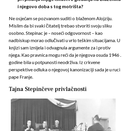
i njegovo doba s tog motrišta?
Ne osjećam se pozvanom suditi o blaženom Alojziju.
Mislim da bi svaki čitatelj trebao stvoriti svoju sliku
osobno. Stepinac je – noseći odgovornost – kao
nadbiskup morao odlučivati u vrlo teškim situacijama. U
knjizi sam iznijela i odvagnula argumente za i protiv
njega. Kao pravnica mogu reći da je njegova osuda 1946 .
godine bila u potpunosti neodrživa. Iz crkvene
perspektive odluka o njegovoj kanonizaciji sada je u ruci
pape Franje.
Tajna Stepinčeve privlačnosti