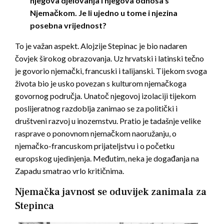
njegova djelovanja i njegova odnosa s
Njemačkom. Je li ujedno u tome i njezina
posebna vrijednost?
To je važan aspekt. Alojzije Stepinac je bio nadaren
čovjek širokog obrazovanja. Uz hrvatski i latinski tečno
je govorio njemački, francuski i talijanski. Tijekom svoga
života bio je usko povezan s kulturom njemačkoga
govornog područja. Unatoč njegovoj izolaciji tijekom
poslijeratnog razdoblja zanimao se za politički i
društveni razvoj u inozemstvu. Pratio je tadašnje velike
rasprave o ponovnom njemačkom naoružanju, o
njemačko-francuskom prijateljstvu i o početku
europskog ujedinjenja. Međutim, neka je događanja na
Zapadu smatrao vrlo kritičnima.
Njemačka javnost se oduvijek zanimala za
Stepinca