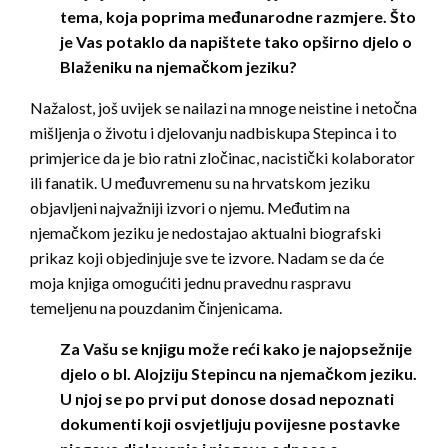
tema, koja poprima međunarodne razmjere. Što
je Vas potaklo da napištete tako opširno djelo o
Blaženiku na njemačkom jeziku?
Nažalost, još uvijek se nailazi na mnoge neistine i netočna
mišljenja o životu i djelovanju nadbiskupa Stepinca i to
primjerice da je bio ratni zločinac, nacistički kolaborator
ili fanatik. U međuvremenu su na hrvatskom jeziku
objavljeni najvažniji izvori o njemu. Međutim na
njemačkom jeziku je nedostajao aktualni biografski
prikaz koji objedinjuje sve te izvore. Nadam se da će
moja knjiga omogućiti jednu pravednu raspravu
temeljenu na pouzdanim činjenicama.
Za Vašu se knjigu može reći kako je najopsežnije
djelo o bl. Alojziju Stepincu na njemačkom jeziku.
U njoj se po prvi put donose dosad nepoznati
dokumenti koji osvjetljuju povijesne postavke