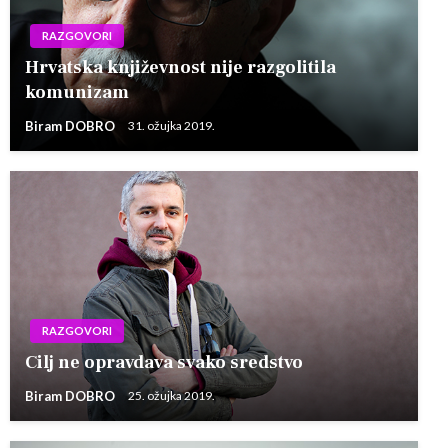
RAZGOVORI
Hrvatska književnost nije razgolitila
komunizam
Biram DOBRO
31. ožujka 2019.
RAZGOVORI
Cilj ne opravdava svako sredstvo
Biram DOBRO
25. ožujka 2019.