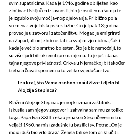
svim supatnicima. Kada je 1946. godine obilježen kao
zločinac i isključen iz javnosti, bio je osuđen na šutnju te
je izgubio svoju moć javnog djelovanja. Približno pola
vremena svoje biskupske službe, što je ipak 13 godina,
proveo je u zatvoru i zatočeništvu. Mogao je emigrirati
na Zapad, ali on je htio ostati sa svojim vjernicima, čak i
kada je već bio smrtno bolestan. Što je bio nemoćniji, to
su više ljudi bili okrenuti prema njemu. To je još i danas
tajna njegove privlačnosti. Crkva u Njemačkoj bi također
trebala čuvati spomen na to veliko svjedočanstvo.
I za kraj, što Vama osobno znači život i djelo bl.
Alojzija Stepinca?
Blaženi Alojzije Stepinac je moj krizmani zaštitnik.
Iskusila sam njegov zagovor i zahvalna sam mu za toliko
toga. Papa lvan XXIII. rekao je nakon Stepinčeve smrti u
veljači 1960. na misi zadušnici u bazilici sv. Petra: ,,On je
mojoj duši bio vrlo drag.” Željela bih se tom priključiti .