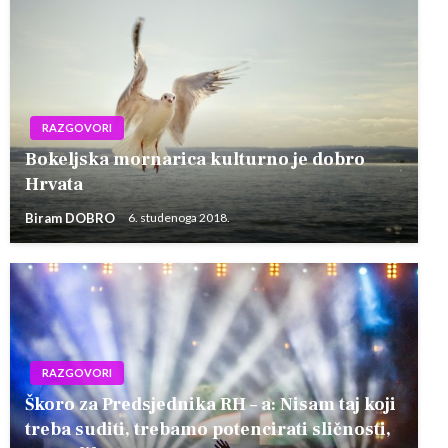
RAZGOVORI
Bokeljska mornarica kulturno je dobro
Hrvata
Biram DOBRO
6. studenoga 2018.
RAZGOVORI
Škoro za Predsjednika RH – a: Nisam taj koji
treba suditi, trebamo potencirati sličnosti,