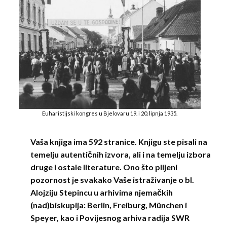
Euharistijski kongres u Bjelovaru 19. i 20. lipnja 1935.
Vaša knjiga ima 592 stranice. Knjigu ste pisali na
temelju autentičnih izvora, ali i na temelju izbora
druge i ostale literature. Ono što plijeni
pozornost je svakako Vaše istraživanje o bl.
Alojziju Stepincu u arhivima njemačkih
(nad)biskupija: Berlin, Freiburg, München i
Speyer, kao i Povijesnog arhiva radija SWR