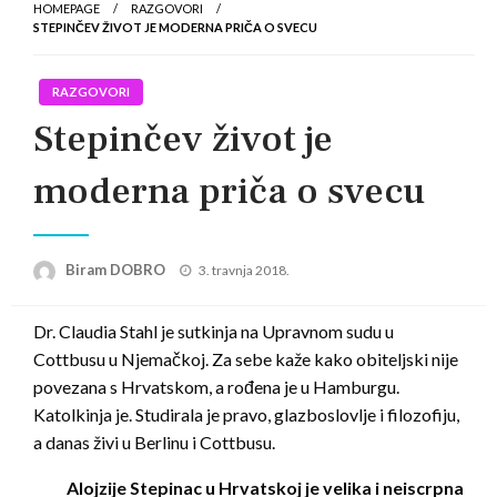
HOMEPAGE
RAZGOVORI
STEPINČEV ŽIVOT JE MODERNA PRIČA O SVECU
RAZGOVORI
Stepinčev život je
moderna priča o svecu
Posted
Biram DOBRO
3. travnja 2018.
on
Dr. Claudia Stahl je sutkinja na Upravnom sudu u
Cottbusu u Njemačkoj. Za sebe kaže kako obiteljski nije
povezana s Hrvatskom, a rođena je u Hamburgu.
Katolkinja je. Studirala je pravo, glazboslovlje i filozofiju,
a danas živi u Berlinu i Cottbusu.
Alojzije Stepinac u Hrvatskoj je velika i neiscrpna