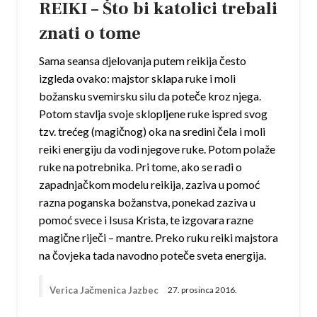
REIKI – Što bi katolici trebali
znati o tome
Sama seansa djelovanja putem reikija često
izgleda ovako: majstor sklapa ruke i moli
božansku svemirsku silu da poteče kroz njega.
Potom stavlja svoje sklopljene ruke ispred svog
tzv. trećeg (magičnog) oka na sredini čela i moli
reiki energiju da vodi njegove ruke. Potom polaže
ruke na potrebnika. Pri tome, ako se radi o
zapadnjačkom modelu reikija, zaziva u pomoć
razna poganska božanstva, ponekad zaziva u
pomoć svece i Isusa Krista, te izgovara razne
magične riječi – mantre. Preko ruku reiki majstora
na čovjeka tada navodno poteče sveta energija.
Verica Jačmenica Jazbec
27. prosinca 2016.