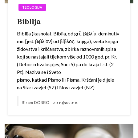
TEOLOGIJA
Biblija
Biblija (kasnolat. Biblia, od grč. βıβλία, deminutiv
mn. [jed. βıβλίον] od βίβλος: knjiga), sveta knjiga
židovstva i kršćanstva, zbirka raznovrsnih spisa
koji su nastajali tijekom više od 1000 god. pr. Kr.
(Deborin hvalospjev, Suci 5) pa do kraja I. st. (2
Pt). Naziva se i Sveto
pismo, katkad Pismo ili Pisma. Kršćani je dijele
na Stari zavjet (SZ) i Novi zavjet (NZ). …
Biram DOBRO
30. rujna 2018.