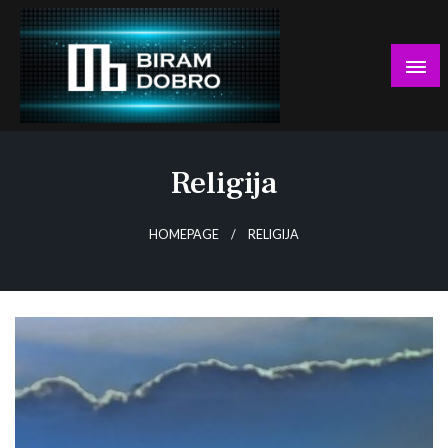
Skip
to
content
… jer BUDUĆNOST nema drugo IME!
Biram DOBRO
Religija
HOMEPAGE
RELIGIJA