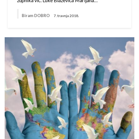
župnika vlč. Luke Blaževića Marijana…
Biram DOBRO
7. travnja 2018.