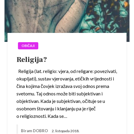
OBIČAJI
Religija?
Religija (lat. religio: vjera, od religare: povezivati,
okupljati), sustav vjerovanja, etičkih vrijednosti i
čina kojima čovjek izražava svoj odnos prema
svetomu. Taj odnos može biti subjektivan i
objektivan. Kada je subjektivan, očituje se u
osobnom štovanju i klanjanju pa je riječ
o religioznosti. Kada se…
Biram DOBRO
2. listopada 2018.