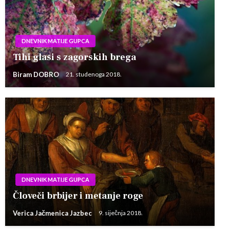
DNEVNIK MATIJE GUPCA
Tihi glasi s zagorskih brega
Biram DOBRO
21. studenoga 2018.
DNEVNIK MATIJE GUPCA
Človeči brbijer i metanje roge
Verica Jačmenica Jazbec
9. siječnja 2018.