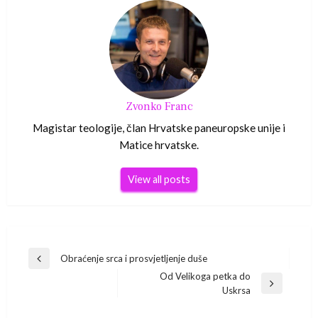
Zvonko Franc
Magistar teologije, član Hrvatske paneuropske unije i
Matice hrvatske.
View all posts
Navigacija
Obraćenje srca i prosvjetljenje duše
Previous
Od Velikoga petka do
Post
objava
Next
Uskrsa
Post