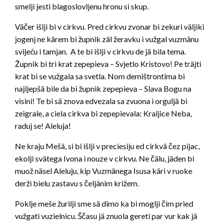
smelji jesti blagoslovljenu hronu si skup.
Väčer išlji bi v cirkvu. Pred cirkvu zvonar bi zekuri väljiki
jogenj ne kärem bi župnik zäl žeravku i vužgal vuzmänu
svijeću i tamjan. A te bi išlji v cirkvu de jä bila tema.
Župnik bi tri krat zepepieva – Svjetlo Kristovo! Pe träjti
krat bi se vužgala sa svetla. Nom demištrontima bi
najljepšä bile da bi župnik zepepieva – Slava Bogu na
visini! Te bi sä znova edvezala sa zvuona i orguljä bi
zeigrale, a ciela cirkva bi zepepievala: Kraljice Neba,
raduj se! Aleluja!
Ne kraju Mešä, si bi išlji v preciesiju ed cirkvä čez pijac,
ekolji svätega Ivona i nouze v cirkvu. Ne čälu, jäden bi
muož näsel Aleluju, kip Vuzmänega Isusa käri v ruoke
derži bielu zastavu s čeljänim križem.
Poklje meše žurilji sme sä dimo ka bi moglji čim pried
vužgati vuzielnicu. Ščasu jä znuola gereti par vur kak jä