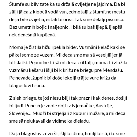
Štumfe su bilv zate ka su držalä cvijetje ne jäjcima. Da bi
zälji jäjca z kipočä vodä vun, edmotalji z štumf, ne mestu
de jä bile cvijetjä, estali bi orisi. Tak sme delalji pisunicä.
Bez umetnih bojic i naljepnic. I bilä su baš ljiepä, ljiepšä
nek denešnjä kupljenä.
Moma je čistila hižu i pekla bider. Vuzmäni kelač kaki se
päkel some ze vuzem. Mi deca sme mu sä veseljili jer jä
bil slatki. Pepuolne bi sä mi deca zriftalji, moma bi zložila
vuzmänu kešaru i išlji bi k križu ne briegu pre Mendašu.
Pe nevade, župnik bi došel ekolji träjte vure križu da
blagoslovi hronu.
Z sieh briege, te još niesu bilji tak prazni kak denes, došlji
bi ljudi. Pune ih je znole dojti z Njemačke, Austrije,
Slovenije… Muoži bi strjeljali z kubur i mužare, a mi deca
sme sä nelukavali da vidime ka dieladu.
Da jä blagoslov zeverši, išlji bi dimo, hmilji bi sä, i te sme