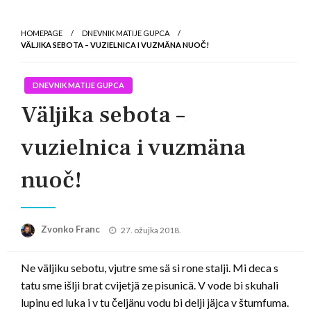
HOMEPAGE
DNEVNIK MATIJE GUPCA
VÄLJIKA SEBOTA – VUZIELNICA I VUZMÄNA NUOČ!
DNEVNIK MATIJE GUPCA
Väljika sebota –
vuzielnica i vuzmäna
nuoč!
Posted
Zvonko Franc
27. ožujka 2018.
on
Ne väljiku sebotu, vjutre sme sä si rone stalji. Mi deca s
tatu sme išlji brat cvijetjä ze pisunicä. V vode bi skuhali
lupinu ed luka i v tu čeljänu vodu bi delji jäjca v štumfuma.