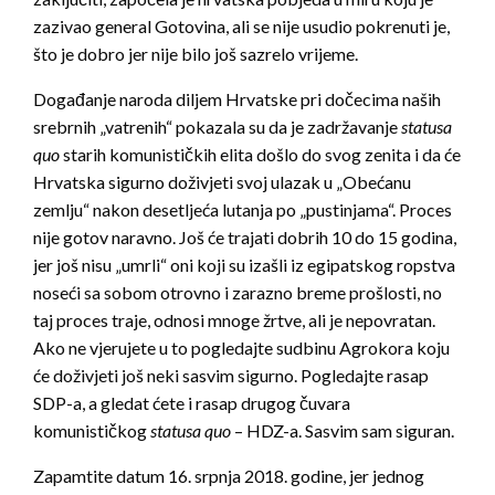
zazivao general Gotovina, ali se nije usudio pokrenuti je,
što je dobro jer nije bilo još sazrelo vrijeme.
Događanje naroda diljem Hrvatske pri dočecima naših
srebrnih „vatrenih“ pokazala su da je zadržavanje
statusa
quo
starih komunističkih elita došlo do svog zenita i da će
Hrvatska sigurno doživjeti svoj ulazak u „Obećanu
zemlju“ nakon desetljeća lutanja po „pustinjama“. Proces
nije gotov naravno. Još će trajati dobrih 10 do 15 godina,
jer još nisu „umrli“ oni koji su izašli iz egipatskog ropstva
noseći sa sobom otrovno i zarazno breme prošlosti, no
taj proces traje, odnosi mnoge žrtve, ali je nepovratan.
Ako ne vjerujete u to pogledajte sudbinu Agrokora koju
će doživjeti još neki sasvim sigurno. Pogledajte rasap
SDP-a, a gledat ćete i rasap drugog čuvara
komunističkog
statusa quo
– HDZ-a. Sasvim sam siguran.
Zapamtite datum 16. srpnja 2018. godine, jer jednog