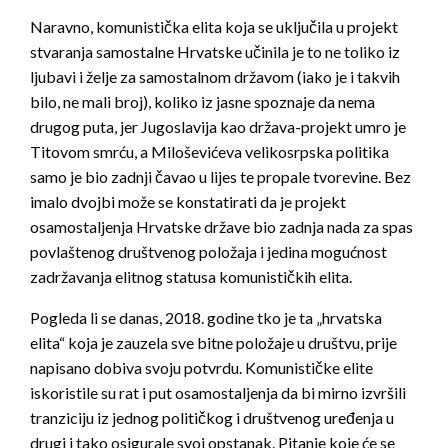
Naravno, komunistička elita koja se uključila u projekt
stvaranja samostalne Hrvatske učinila je to ne toliko iz
ljubavi i želje za samostalnom državom (iako je i takvih
bilo, ne mali broj), koliko iz jasne spoznaje da nema
drugog puta, jer Jugoslavija kao država-projekt umro je
Titovom smrću, a Miloševićeva velikosrpska politika
samo je bio zadnji čavao u lijes te propale tvorevine. Bez
imalo dvojbi može se konstatirati da je projekt
osamostaljenja Hrvatske države bio zadnja nada za spas
povlaštenog društvenog položaja i jedina mogućnost
zadržavanja elitnog statusa komunističkih elita.
Pogleda li se danas, 2018. godine tko je ta „hrvatska
elita“ koja je zauzela sve bitne položaje u društvu, prije
napisano dobiva svoju potvrdu. Komunističke elite
iskoristile su rat i put osamostaljenja da bi mirno izvršili
tranziciju iz jednog političkog i društvenog uređenja u
drugi i tako osigurale svoj opstanak. Pitanje koje će se