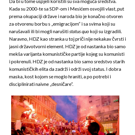
Da bi u tome uspjeli koristili su sva moguća sredstva.
Kada su 2000-te sa SDP-om i Mesićem osvojili vlast, put
prema okupaciji države i naroda bio je konačno otvoren
za otvorenu borbu s „emigracijom“ i sa svima koji su
narušavali ili bi mogli narušiti
status quo
koji su izgradili.
Naravno, HDZ kao stranka u toj priči nije nekakav čvrsti i
jasni državotvorni element. HDZ je od nastanka bio samo
mekša varijanta komunističke partije kojeg su komunisti
i pokrenuli. HDZ je od nastanka bio samo sredstvo starih
komunističkih elita da zadrži i održi svoj status. I dobra
maska, kost kojom se moglo hraniti, a po potrebi i
disciplinirati naivne „desničare“.