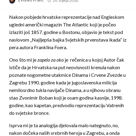
Zvonko Franc
20. srpnja 2018.
on
Nakon pobjede hrvatske reprezentacije nad Engleskom
ugledni američki magazin The Atlantic koji je počeo
izlaziti još 1857. godine u Bostonu, objavio je tekst pod
naslovom „Najljepša bajka Svjetskih prvenstava ikada“ iz
pera autora Franklina Foera.
Ono što mi je
zapelo za oko
je rečenica u kojoj Autor čak
ističe da je Hrvatska na put neovisnosti krenula nakon
poznate nogometne utakmice Dinama i Crvene Zvezde u
Zagrebu 1990. godine kada je jugoslavenska milicija
nemilosrdno tukla navijače Dinama, a u njihovu obranu
stao Zvonimir Boban koji je osam godina kasnije, 1998.
godine, kao kapetan, predvodio reprezentaciju Vatrenih
do svjetske bronce.
Isprva mi je ta analogija djelovala malo nategnuto, no,
nakon dočeka naših srebrnih heroja u Zagrebu, a onda