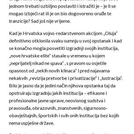
jednom trebati ozbiljno postaviti i istražiti je – je li se
mogao izbjeći rat ili je on bio dogovoreno oruđe te
tranzicije? Sad još nije vrijeme.
Kad je Hrvatska vojno-redarstvenom akcijom „Oluja“
definitivno otklonila svaku sumnju u svoj opstanak i kad
se konačno mogla posvetiti izgradnji svojih institucija,
„nove hrvatske elite“ stasale u vremenu u kojem
„neprijatelj nikad ne spava“ , s pravom su osjetile
opasnost od „nekih novih klinaca“ i pred najavama
nekakvih „revizija pretvorbe i privatizacije“ i „lustracija“.
Bilo je jasno da je jedini način njihova opstanka taj da
opstruiraju izgradnju jakih institucija – efikasne i
profesionalne javne uprave, neovisnog sudstva i
pravosuđa, obrazovnih, znanstvenih, sigurnosno-
obavještajnih, športskih i svih onih institucija bez kojih
nema uspješne države.