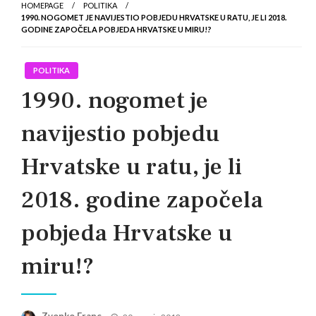
HOMEPAGE
POLITIKA
1990. NOGOMET JE NAVIJESTIO POBJEDU HRVATSKE U RATU, JE LI 2018.
GODINE ZAPOČELA POBJEDA HRVATSKE U MIRU!?
POLITIKA
1990. nogomet je
navijestio pobjedu
Hrvatske u ratu, je li
2018. godine započela
pobjeda Hrvatske u
miru!?
Posted