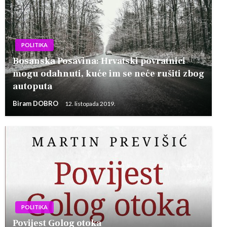
POLITIKA
Bosanska Posavina: Hrvatski povratnici
mogu odahnuti, kuće im se neće rušiti zbog
autoputa
Biram DOBRO
12. listopada 2019.
POLITIKA
Povijest Golog otoka