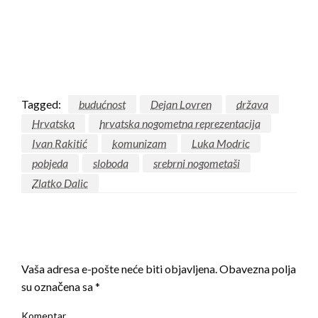
Tagged:
budućnost
Dejan Lovren
država
Hrvatska
hrvatska nogometna reprezentacija
Ivan Rakitić
komunizam
Luka Modric
pobjeda
sloboda
srebrni nogometaši
Zlatko Dalic
LEAVE A RESPONSE
Vaša adresa e-pošte neće biti objavljena.
Obavezna polja
su označena sa
*
Komentar