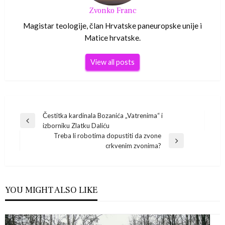
Zvonko Franc
Magistar teologije, član Hrvatske paneuropske unije i
Matice hrvatske.
View all posts
Navigacija
Čestitka kardinala Bozanića „Vatrenima“ i
Previous
izborniku Zlatku Daliću
Post
objava
Treba li robotima dopustiti da zvone
Next
crkvenim zvonima?
Post
YOU MIGHT ALSO LIKE