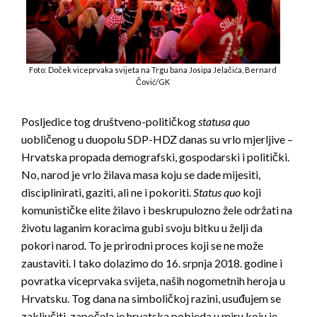
Foto: Doček viceprvaka svijeta na Trgu bana Josipa Jelačića, Bernard
Čović/GK
Posljedice tog društveno-političkog
statusa quo
uobličenog u duopolu SDP-HDZ danas su vrlo mjerljive –
Hrvatska propada demografski, gospodarski i politički.
No, narod je vrlo žilava masa koju se dade mijesiti,
disciplinirati, gaziti, ali ne i pokoriti.
Status quo
koji
komunističke elite žilavo i beskrupulozno žele održati na
životu laganim koracima gubi svoju bitku u želji da
pokori narod. To je prirodni proces koji se ne može
zaustaviti. I tako dolazimo do 16. srpnja 2018. godine i
povratka viceprvaka svijeta, naših nogometnih heroja u
Hrvatsku. Tog dana na simboličkoj razini, usuđujem se
zaključiti, započela je hrvatska pobjeda u miru koju je