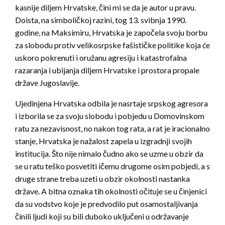
kasnije diljem Hrvatske, čini mi se da je autor u pravu.
Doista, na simboličkoj razini, tog 13. svibnja 1990.
godine, na Maksimiru, Hrvatska je započela svoju borbu
za slobodu protiv velikosrpske fašističke politike koja će
uskoro pokrenuti i oružanu agresiju i katastrofalna
razaranja i ubijanja diljem Hrvatske i prostora propale
države Jugoslavije.
Ujedinjena Hrvatska odbila je nasrtaje srpskog agresora
i izborila se za svoju slobodu i pobjedu u Domovinskom
ratu za nezavisnost, no nakon tog rata, a rat je iracionalno
stanje, Hrvatska je nažalost zapela u izgradnji svojih
institucija. Što nije nimalo čudno ako se uzme u obzir da
se u ratu teško posvetiti ičemu drugome osim pobjedi, a s
druge strane treba uzeti u obzir okolnosti nastanka
države. A bitna oznaka tih okolnosti očituje se u činjenici
da su vodstvo koje je predvodilo put osamostaljivanja
činili ljudi koji su bili duboko uključeni u održavanje