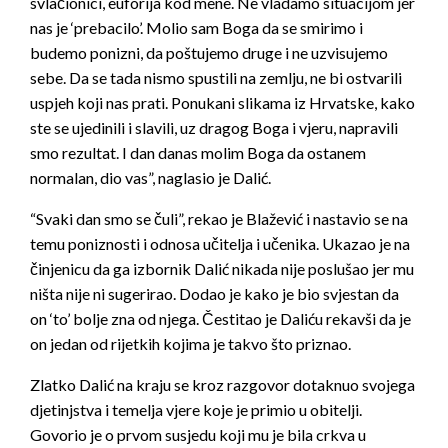
svlačionici, euforija kod mene. Ne vladamo situacijom jer
nas je ‘prebacilo’. Molio sam Boga da se smirimo i
budemo ponizni, da poštujemo druge i ne uzvisujemo
sebe. Da se tada nismo spustili na zemlju, ne bi ostvarili
uspjeh koji nas prati. Ponukani slikama iz Hrvatske, kako
ste se ujedinili i slavili, uz dragog Boga i vjeru, napravili
smo rezultat. I dan danas molim Boga da ostanem
normalan, dio vas”, naglasio je Dalić.
“Svaki dan smo se čuli”, rekao je Blažević i nastavio se na
temu poniznosti i odnosa učitelja i učenika. Ukazao je na
činjenicu da ga izbornik Dalić nikada nije poslušao jer mu
ništa nije ni sugerirao. Dodao je kako je bio svjestan da
on ‘to’ bolje zna od njega. Čestitao je Daliću rekavši da je
on jedan od rijetkih kojima je takvo što priznao.
Zlatko Dalić na kraju se kroz razgovor dotaknuo svojega
djetinjstva i temelja vjere koje je primio u obitelji.
Govorio je o prvom susjedu koji mu je bila crkva u