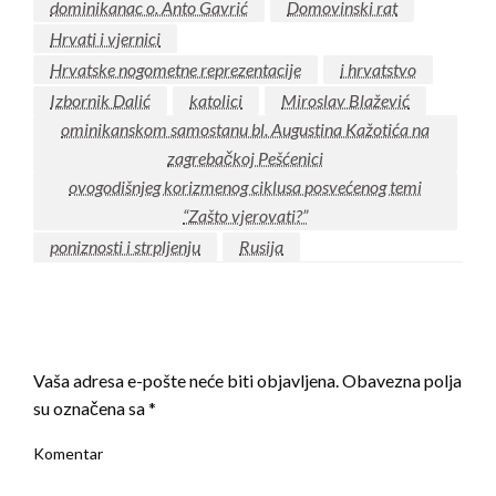
dominikanac o. Anto Gavrić
Domovinski rat
Hrvati i vjernici
Hrvatske nogometne reprezentacije
i hrvatstvo
Izbornik Dalić
katolici
Miroslav Blažević
ominikanskom samostanu bl. Augustina Kažotića na
zagrebačkoj Pešćenici
ovogodišnjeg korizmenog ciklusa posvećenog temi
“Zašto vjerovati?”
poniznosti i strpljenju
Rusija
LEAVE A RESPONSE
Vaša adresa e-pošte neće biti objavljena.
Obavezna polja
su označena sa
*
Komentar