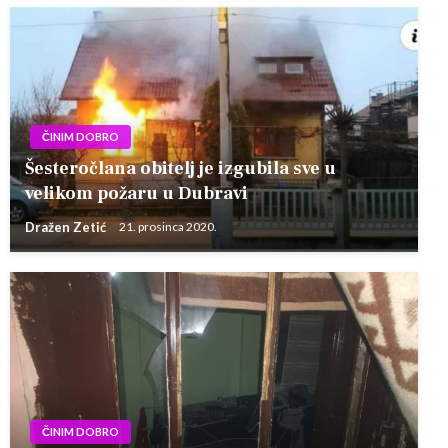
ČINIM DOBRO
Šesteročlana obitelj je izgubila sve u
velikom požaru u Dubravi
Dražen Zetić
21. prosinca 2020.
ČINIM DOBRO