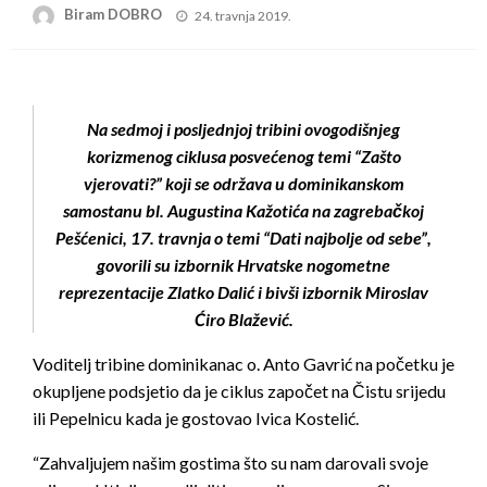
Posted
Biram DOBRO
24. travnja 2019.
on
Na sedmoj i posljednjoj tribini ovogodišnjeg
korizmenog ciklusa posvećenog temi “Zašto
vjerovati?” koji se održava u dominikanskom
samostanu bl. Augustina Kažotića na zagrebačkoj
Pešćenici, 17. travnja o temi “Dati najbolje od sebe”,
govorili su izbornik Hrvatske nogometne
reprezentacije Zlatko Dalić i bivši izbornik Miroslav
Ćiro Blažević.
Voditelj tribine dominikanac o. Anto Gavrić na početku je
okupljene podsjetio da je ciklus započet na Čistu srijedu
ili Pepelnicu kada je gostovao Ivica Kostelić.
“Zahvaljujem našim gostima što su nam darovali svoje