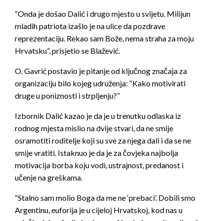
“Onda je došao Dalić i drugo mjesto u svijetu. Milijun
mladih patriota izašlo je na ulice da pozdrave
reprezentaciju. Rekao sam Bože, nema straha za moju
Hrvatsku”, prisjetio se Blažević.
O. Gavrić postavio je pitanje od ključnog značaja za
organizaciju bilo kojeg udruženja: “Kako motivirati
druge u poniznosti i strpljenju?”
Izbornik Dalić kazao je da je u trenutku odlaska iz
rodnog mjesta mislio na dvije stvari, da ne smije
osramotiti roditelje koji su sve za njega dali i da se ne
smije vratiti. Istaknuo je da je za čovjeka najbolja
motivacija borba koju vodi, ustrajnost, predanost i
učenje na greškama.
“Stalno sam molio Boga da me ne ‘prebaci’. Dobili smo
Argentinu, euforija je u cijeloj Hrvatskoj, kod nas u