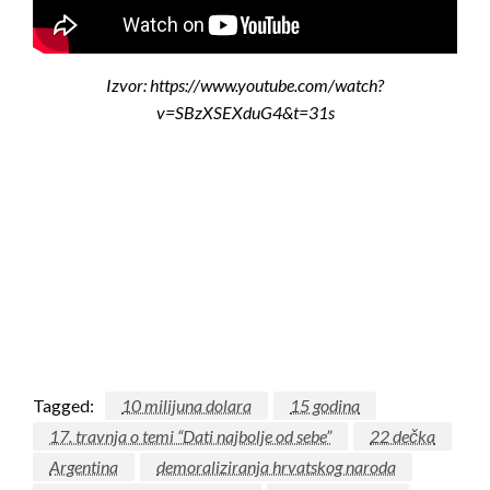
Izvor: https://www.youtube.com/watch?
v=SBzXSEXduG4&t=31s
Tagged:
10 milijuna dolara
15 godina
17. travnja o temi “Dati najbolje od sebe”
22 dečka
Argentina
demoraliziranja hrvatskog naroda