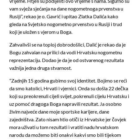
vrijeme. Htjeli su podijeliti ovo vrijeme s nama. Sigurno su
vam svježa sjećanja na dane nogometnoga prvenstva u
Rusiji”, rekao je o. Gavrić i upitao Zlatka Dalića kako
gleda na Svjetsko nogometno prvenstvo u Rusiji i trud
koji je uložen s vjerom u Boga.
Zahvalivši se na toploj dobrodošlici, Dalić je rekao da je
Bogu zahvalan na prilici da vodi Hrvatsku nogometnu
reprezentaciju. Dodao je da je od ostvarenog rezultata
važnija jedna druga stvarnost.
“Zadnjih 15 godina gubimo svoj identitet. Bojimo se reći
da smo katolici, Hrvati i vjernici. Onda su došla 22 dečka
koji su preokrenuli cijeli svijet, pokrenuli cijelu Hrvatsku i
uz pomoć dragoga Boga napravili rezultat. Ja osobno
živim najveće dane moje sportske karijere, dane
zajedništva. Zato nisam htio otiči iz Hrvatske jer čovjek
mora uživati u tom rezultati i vratiti nadu hrvatskom
narodu da možemo biti onakvi kakvi smo bili tijekom