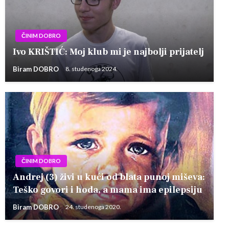
ČINIM DOBRO
Ivo KRIŠTIĆ: Moj klub mi je najbolji prijatelj
Biram DOBRO
8. studenoga 2024.
ČINIM DOBRO
Andrej (3) živi u kući od blata punoj miševa:
Teško govori i hoda, a mama ima epilepsiju
Biram DOBRO
24. studenoga 2020.