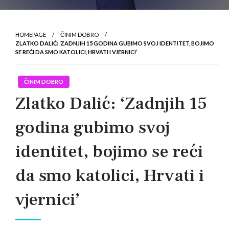
HOMEPAGE
ČINIM DOBRO
ZLATKO DALIĆ: ‘ZADNJIH 15 GODINA GUBIMO SVOJ IDENTITET, BOJIMO
SE REĆI DA SMO KATOLICI, HRVATI I VJERNICI’
ČINIM DOBRO
Zlatko Dalić: ‘Zadnjih 15
godina gubimo svoj
identitet, bojimo se reći
da smo katolici, Hrvati i
vjernici’