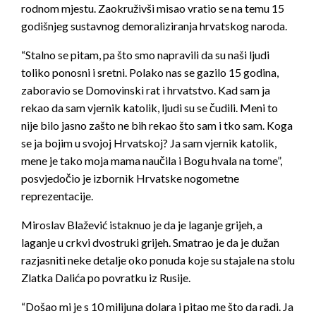
rodnom mjestu. Zaokruživši misao vratio se na temu 15
godišnjeg sustavnog demoraliziranja hrvatskog naroda.
“Stalno se pitam, pa što smo napravili da su naši ljudi
toliko ponosni i sretni. Polako nas se gazilo 15 godina,
zaboravio se Domovinski rat i hrvatstvo. Kad sam ja
rekao da sam vjernik katolik, ljudi su se čudili. Meni to
nije bilo jasno zašto ne bih rekao što sam i tko sam. Koga
se ja bojim u svojoj Hrvatskoj? Ja sam vjernik katolik,
mene je tako moja mama naučila i Bogu hvala na tome”,
posvjedočio je izbornik Hrvatske nogometne
reprezentacije.
Miroslav Blažević istaknuo je da je laganje grijeh, a
laganje u crkvi dvostruki grijeh. Smatrao je da je dužan
razjasniti neke detalje oko ponuda koje su stajale na stolu
Zlatka Dalića po povratku iz Rusije.
“Došao mi je s 10 milijuna dolara i pitao me što da radi. Ja