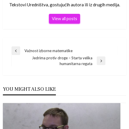
Tekstovi Uredništva, gostujućih autora ili iz drugih medija.
View all posts
Navigacija
Važnost izborne matematike
Previous
Jedrima protiv droge – Starta velika
Post
objava
Next
humanitarna regata
Post
YOU MIGHT ALSO LIKE