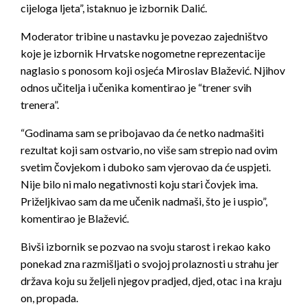
cijeloga ljeta”, istaknuo je izbornik Dalić.
Moderator tribine u nastavku je povezao zajedništvo
koje je izbornik Hrvatske nogometne reprezentacije
naglasio s ponosom koji osjeća Miroslav Blažević. Njihov
odnos učitelja i učenika komentirao je “trener svih
trenera”.
“Godinama sam se pribojavao da će netko nadmašiti
rezultat koji sam ostvario, no više sam strepio nad ovim
svetim čovjekom i duboko sam vjerovao da će uspjeti.
Nije bilo ni malo negativnosti koju stari čovjek ima.
Priželjkivao sam da me učenik nadmaši, što je i uspio”,
komentirao je Blažević.
Bivši izbornik se pozvao na svoju starost i rekao kako
ponekad zna razmišljati o svojoj prolaznosti u strahu jer
država koju su željeli njegov pradjed, djed, otac i na kraju
on, propada.