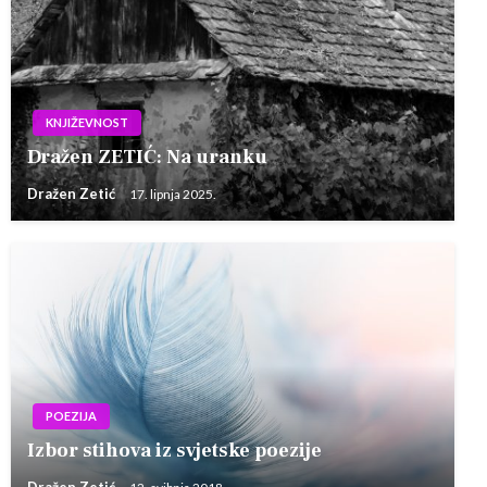
KNJIŽEVNOST
Dražen ZETIĆ: Na uranku
Dražen Zetić
17. lipnja 2025.
POEZIJA
Izbor stihova iz svjetske poezije