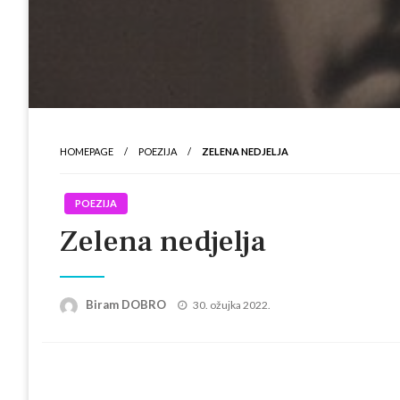
HOMEPAGE
POEZIJA
ZELENA NEDJELJA
POEZIJA
Zelena nedjelja
Posted
Biram DOBRO
30. ožujka 2022.
on