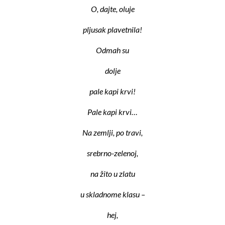
O, dajte, oluje
pljusak plavetnila!
Odmah su
dolje
pale kapi krvi!
Pale kapi krvi…
Na zemlji, po travi,
srebrno-zelenoj,
na žito u zlatu
u skladnome klasu –
hej,