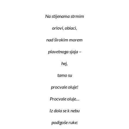
Na stijenama strmim
orlovi, oblaci,
nad širokim morem
plavetnoga sjaja –
hej,
tamo su
procvale oluje!
Procvale oluje…
Iz dola se k nebu
podigoše ruke: