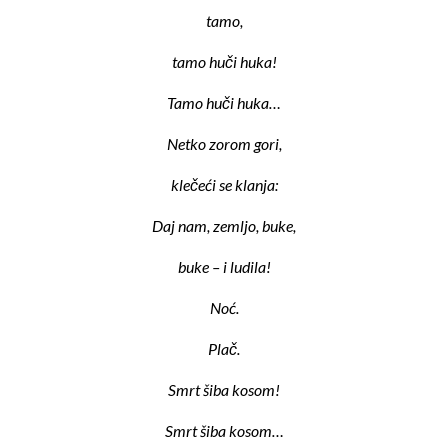
tamo,
tamo huči huka!
Tamo huči huka…
Netko zorom gori,
klečeći se klanja:
Daj nam, zemljo, buke,
buke – i ludila!
Noć.
Plač.
Smrt šiba kosom!
Smrt šiba kosom…