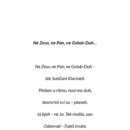
Ne Zeus, ne Pan,
ne Golub-Duh…
Ne Zeus, ne Pan, ne Golub-Duh –
tek Sunčani Klarineti.
Plešem u ritmu, nosi me sluh,
besmrtni svi su – planeti.
Ja bjeh – ne Ja. Tek mašta, san.
Odasvud – čuješ zvuke,