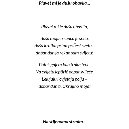
Plavet mi je dušu obavila…
Plavet mi je dušu obavila,
duša moja o suncu je snila,
duša krotka primi pričest svetu –
dobar dan ja rekao sam svijetu!
Potok gajem kao traka teče.
Na cvijetu leptirić poput svijeće.
Lelujaju i cvjetaju polja –
dobar dan ti, Ukrajino moja!
Na stijenama strmim…