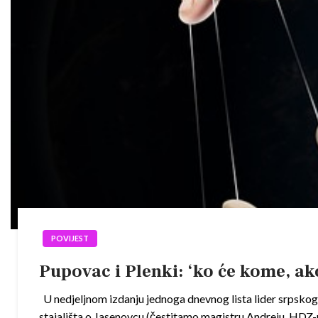
POVIJEST
Pupovac i Plenki: ‘ko će kome, ak
U nedjeljnom izdanju jednoga dnevnog lista lider srpskog
stajališta o Jasenovcu (čestitamo magistru Andreju, HDZ-u