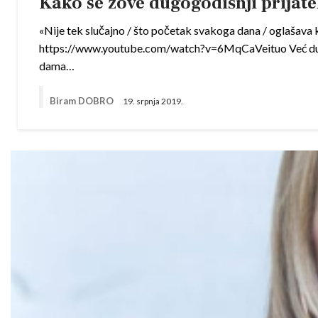
Kako se zove dugogodišnji prijatel
«Nije tek slučajno / što početak svakoga dana / oglašava ku
https://www.youtube.com/watch?v=6MqCaVeituo Već dulje 
dama…
Biram DOBRO
19. srpnja 2019.