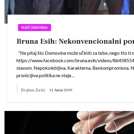
RIJEČ UREDNIKA
Bruna Esih: Nekonvencionalni port
“Ne pitaj što Domovina može učiniti za tebe, nego što ti m
https://www.facebook.com/bruna.esih/videos/86
stavom. Nepokolebljiva. Karakterna. Beskompromisna. N
pronicljiva politika ne staje…
Dražen Zetić
11. lipnja 2019.