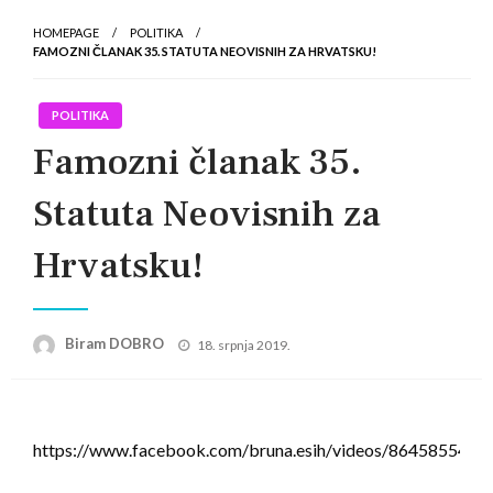
HOMEPAGE
POLITIKA
FAMOZNI ČLANAK 35. STATUTA NEOVISNIH ZA HRVATSKU!
POLITIKA
Famozni članak 35.
Statuta Neovisnih za
Hrvatsku!
Posted
Biram DOBRO
18. srpnja 2019.
on
https://www.facebook.com/bruna.esih/videos/8645855438