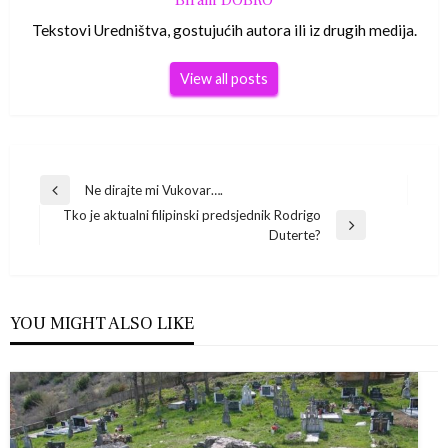
Biram DOBRO
Tekstovi Uredništva, gostujućih autora ili iz drugih medija.
View all posts
Navigacija
Ne dirajte mi Vukovar….
Previous
Tko je aktualni filipinski predsjednik Rodrigo
Post
objava
Next
Duterte?
Post
YOU MIGHT ALSO LIKE