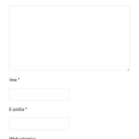
Ime
*
E-pošta
*
Web-stranica