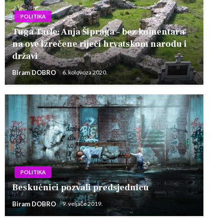
POLITIKA
Tuga Tarle: Anja Šipraga – bez komentara
na ove izrečene riječi hrvatskom narodu i
državi
Biram DOBRO
6. kolovoza 2020.
POLITIKA
Beskućnici pozvali predsjednicu
Biram DOBRO
9. veljače 2019.