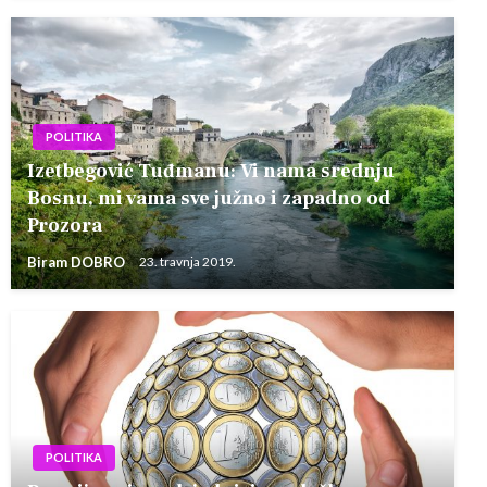
POLITIKA
Izetbegović Tuđmanu: Vi nama srednju
Bosnu, mi vama sve južno i zapadno od
Prozora
Biram DOBRO
23. travnja 2019.
POLITIKA