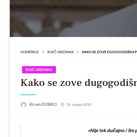
HOMEPAGE
RIJEČ UREDNIKA
KAKO SE ZOVE DUGOGODIŠNJI PRI
RIJEČ UREDNIKA
Kako se zove dugogodišnji
Posted
Biram DOBRO
19. srpnja 2019.
on
«Nije tek slučajno /
što 