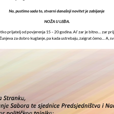
No, pustimo sada to, stvarni današnji novitet je zabijanje
NOŽA U LEĐA.
o prijatelj od povjerenja 15 – 20 godina. Al’ zar je bitno… zar prija
unjeva za dobro kuglanje, pa kada ustrebaju, zaigrat ćemo… A, sve u