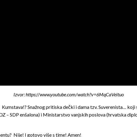
Izvor: https://www.youtube.com/watch?v=6MqCaVeituo
o? Kumstava!? Snažnog pritiska dečki i dama tzv. Suverenista… koji
 – SDP enšalona) i Ministarstvo vanjskih poslova (hrvatska diplom
mentu? Nije! I gotovo više s time! Amen!