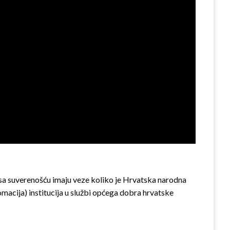
 sa suverenošću imaju veze koliko je Hrvatska narodna
acija) institucija u službi općega dobra hrvatske