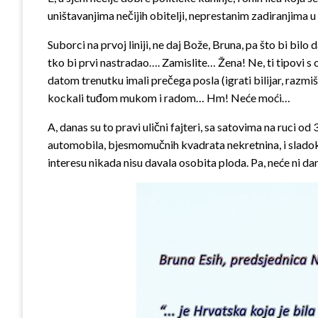
uništavanjima nečijih obitelji, neprestanim zadiranjima u
Suborci na prvoj liniji, ne daj Bože, Bruna, pa što bi bilo 
tko bi prvi nastradao…. Zamislite… Žena! Ne, ti tipovi s
datom trenutku imali prečega posla (igrati bilijar, razmišl
kockali tuđom mukom i radom… Hm! Neće moći…
A, danas su to pravi ulični fajteri, sa satovima na ruci
automobila, bjesmomučnih kvadrata nekretnina, i sladok
interesu nikada nisu davala osobita ploda. Pa, neće ni d