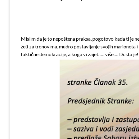
Mislim da je to nepoštena praksa, pogotovo kada ti je netk
žeđ za tronovima, mudro postavljanje svojih marioneta i č
faktične demokracije, a koga vi zajeb…. više…. Dosta je!