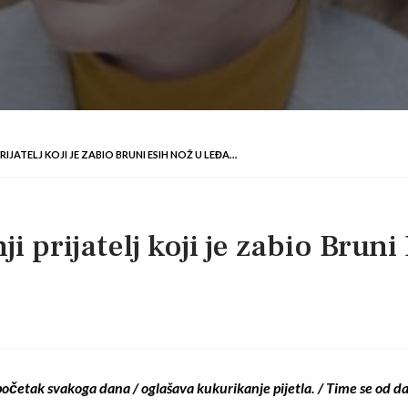
JATELJ KOJI JE ZABIO BRUNI ESIH NOŽ U LEĐA…
 prijatelj koji je zabio Brun
početak svakoga dana /
oglašava kukurikanje pijetla. /
Time se od d