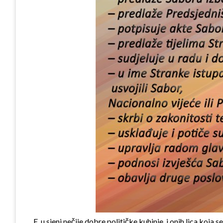
E, u sjeni nečije dobre političke kuhinje, i onih lica ko