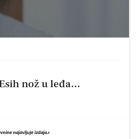
i Esih nož u leđa…
avnine najavljuje
izdaja.»