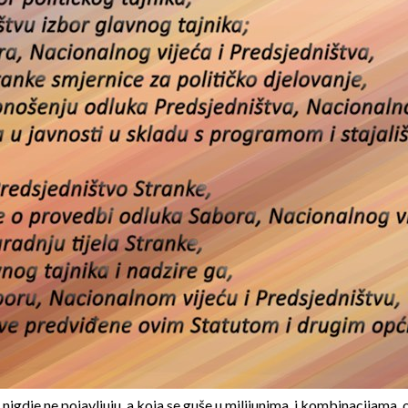
ja se nigdje ne pojavljuju, a koja se guše u milijunima, i kombinaci