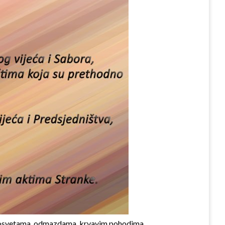
jama, osvetama, odmazdama, krvavim pohodima,