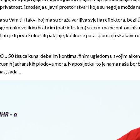
 privatnost, iznošenja u javni prostor stvari koje su negdje možda na
da su
Vam
ti i takvi kojima su draža varljiva svjetla reflektora, bezl
 ogromnim velikim hrabrim (patriotrskim) srcem, ma ne oni, oni nisu
jati je li prvo kokoš ili pak jaje, koliko se puta spominju skakavci u 
 od 30… 50 tisuća kuna, debelim kontima, finim ugledom u svojim alk
usnih jadranskih plodova mora. Naposljetku, to je nama naša borb
anas, sada…