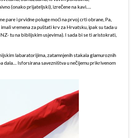
ivno (onako prijateljski), izrečene na kavi….
ične pare i prvidne poluge moći na prvoj crti obrane, Pa,
 imali vremena za puštati krv za Hrvatsku, ipak su tada u
NZ- tu na biblijskim usjevima). I sada bi se ti aristokrati,
emijskim labaratorijima, zatamnjenih stakala glamuroznih
a dala… Isforsirana savezništva u nečijemu prikrivenom