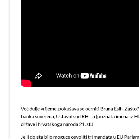
Već dulje vrijeme, pokušava se ocrniti Bruna Esih. Zašt
banka suverena, Ustavni sud RH -a (poznata imena iz HDZ
države i hrvatskoga naroda 21. st.!
Je li doista bilo moguće osvojiti tri mandata u EU Parla