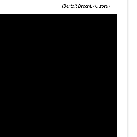
(Bertolt Brecht, «U zoru»