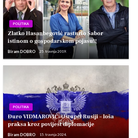
POLITIKA
Zlatko Hasanbegović rasturio Sabor
istinom o gospodarskom pojasu!!
Biram DOBRO
25. travnja 2019.
POLITIKA
Đuro VIDMAROVIĆ: Ustupci Rusiji – loša
praksa kroz povijest diplomacije
Biram DOBRO
15. travnja 2024.