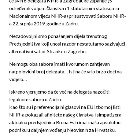
će svih 6 delegata NHR-a Zagrebačke županije (5
određenih voljom članstva i 1 statutarnim statusom u
Nacionalnom vijeću NHR-a) prisustvovati Saboru NHR-
a 22. srpnja 2019. godine u Zadru.
Nezadovoljni smo ponašanjem dijela trenutnog
Predsjedništva koji unosi razdor nestatutarno sazivajući
alternativni sabor Stranke u Zagrebu.
Ne mogu oba sabora imati kvorumom zahtjevan
natpolovični broj delegata… Istina će vrlo brzo doći na
vidjelo…
Iskreno vjerujemo da će većina delegata nazočiti
legalnom saboru u Zadru.
Kao što su i preferencijalni glasovi na EU izbornoj listi
NHR-a pokazali afinitete našeg članstva i simpatizera,
aktualna predsjednica Bruna Esih ima i našu apsolutnu
podršku u daljnjem vođenju Neovisnih za Hrvatsku.