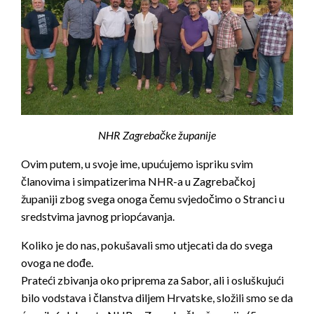
NHR Zagrebačke županije
Ovim putem, u svoje ime, upućujemo ispriku svim
članovima i simpatizerima NHR-a u Zagrebačkoj
županiji zbog svega onoga čemu svjedočimo o Stranci u
sredstvima javnog priopćavanja.
Koliko je do na
s, pokušavali smo utjecati da do svega
ovoga ne dođe.
Prateći zbivanja oko priprema za Sabor, ali i osluškujući
bilo vodstava i članstva diljem Hrvatske, složili smo se da