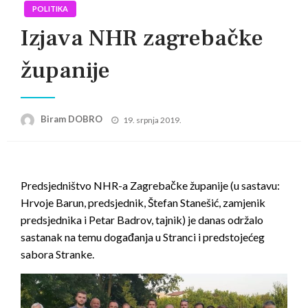
POLITIKA
Izjava NHR zagrebačke
županije
Posted
Biram DOBRO
19. srpnja 2019.
on
Predsjedništvo NHR-a Zagrebačke županije (u sastavu:
Hrvoje Barun, predsjednik, Štefan Stanešić, zamjenik
predsjednika i Petar Badrov, tajnik) je danas održalo
sastanak na temu događanja u Stranci i predstojećeg
sabora Stranke.