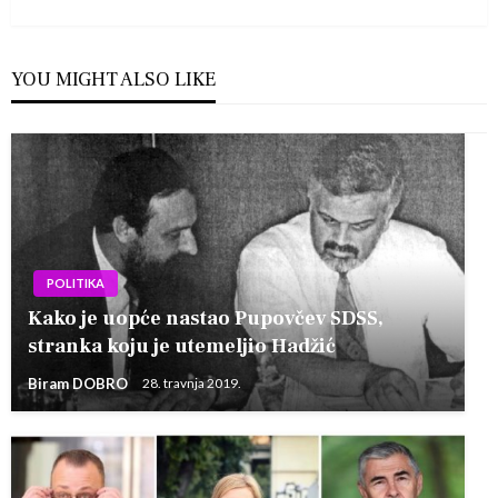
Post
YOU MIGHT ALSO LIKE
POLITIKA
Kako je uopće nastao Pupovčev SDSS,
stranka koju je utemeljio Hadžić
Biram DOBRO
28. travnja 2019.