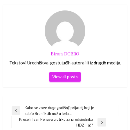
Biram DOBRO
Tekstovi Uredništva, gostujućih autora ili iz drugih medija.
View all posts
Navigacija
Kako se zove dugogodišnji prijatelj koji je
Previous
zabio Bruni Esih nož u leđa…
Post
objava
Kreće li Ivan Penava u utrku za predsjednika
Next
HDZ – a!?